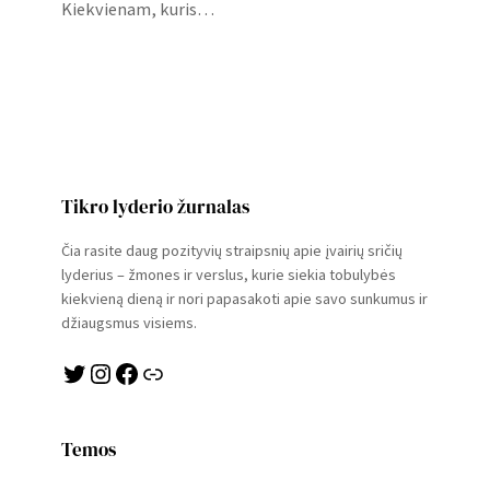
Kiekvienam, kuris…
Tikro lyderio žurnalas
Čia rasite daug pozityvių straipsnių apie įvairių sričių
lyderius – žmones ir verslus, kurie siekia tobulybės
kiekvieną dieną ir nori papasakoti apie savo sunkumus ir
džiaugsmus visiems.
Twitter
Instagram
Facebook
Link
Temos