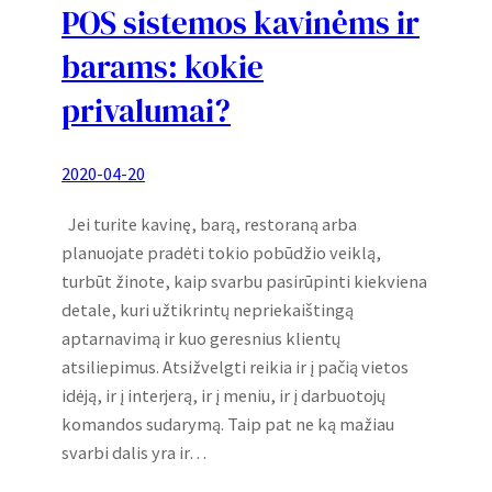
POS sistemos kavinėms ir
barams: kokie
privalumai?
2020-04-20
Jei turite kavinę, barą, restoraną arba
planuojate pradėti tokio pobūdžio veiklą,
turbūt žinote, kaip svarbu pasirūpinti kiekviena
detale, kuri užtikrintų nepriekaištingą
aptarnavimą ir kuo geresnius klientų
atsiliepimus. Atsižvelgti reikia ir į pačią vietos
idėją, ir į interjerą, ir į meniu, ir į darbuotojų
komandos sudarymą. Taip pat ne ką mažiau
svarbi dalis yra ir…