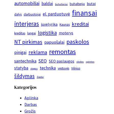
automobiliai
baldai
butai
buhalterija
buhalteriai
finansai
el. parduotuvė
dalys
darbuotojai
interjeras
kreditai
juvelyrika
Kaunas
logistika
moterys
kreditas
langai
paskolos
NT pirkimas
papuošalai
remontas
reklama
pinigai
SEO
santechnika
SEO paslaugos
skolos
spintos
statyba
technika
vestuvės
Vilnius
stogas
šildymas
žiedai
Kategorijos
Aplinka
Darbas
Grožis