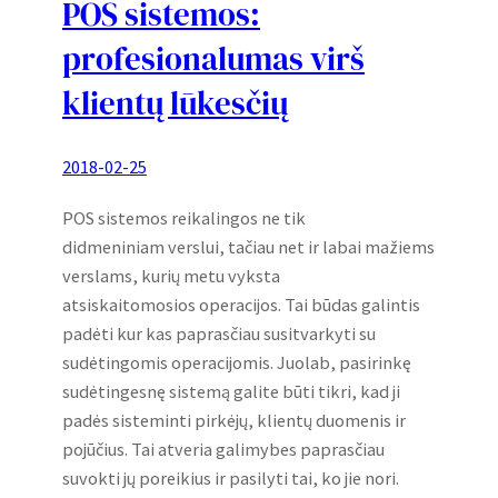
POS sistemos:
profesionalumas virš
klientų lūkesčių
2018-02-25
POS sistemos reikalingos ne tik
didmeniniam verslui, tačiau net ir labai mažiems
verslams, kurių metu vyksta
atsiskaitomosios operacijos. Tai būdas galintis
padėti kur kas paprasčiau susitvarkyti su
sudėtingomis operacijomis. Juolab, pasirinkę
sudėtingesnę sistemą galite būti tikri, kad ji
padės sisteminti pirkėjų, klientų duomenis ir
pojūčius. Tai atveria galimybes paprasčiau
suvokti jų poreikius ir pasilyti tai, ko jie nori.