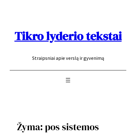
Eiti
prie
turinio
Tikro lyderio tekstai
Straipsniai apie verslą ir gyvenimą
Žyma:
pos sistemos