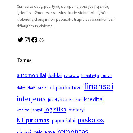
Čia rasite daug pozityvių straipsnių apie įvairių sričių
lyderius – žmones ir verslus, kurie siekia tobulybės
kiekvieną dieną ir nori papasakoti apie savo sunkumus ir
džiaugsmus visiems.
Twitter
Instagram
Facebook
Link
Temos
automobiliai
baldai
butai
buhalterija
buhalteriai
finansai
el. parduotuvė
dalys
darbuotojai
interjeras
kreditai
juvelyrika
Kaunas
logistika
moterys
kreditas
langai
paskolos
NT pirkimas
papuošalai
remontas
reklama
pinigai