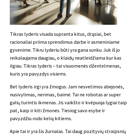
Tikras lyderis visada supranta kitus, drąsiai, bet
racionaliai priima sprendimus darbe ir asmeniniame
gyvenime. Tikru lyderiu būti yra gana sunku. Juk iš jo
reikalaujama daugiau, o klaidų neatleidžiama kur kas
ilgiau. Tikras lyderis – tai visuomenės džentelmenas,
kuris yra pavyzdys visiems.
Bet lyderis irgi yra žmogus. Jam nesvetimos abejonės,
nusivylimas, nerimas, baimė. Tai ne robotas ar super
galių turintis ikmenas. Jis vaikšto ir kvėpuoja lygiai taip
pat, kaip ir kiti žmonės. Tiesiog savo esybe ir
pavyzdžiu rodo kelią kitiems.
Apie tai ir yra šis žurnalas. Tai daug pozityvių straipsnių