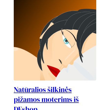
Natūralios šilkinės
pižamos moterims iš
DEshop