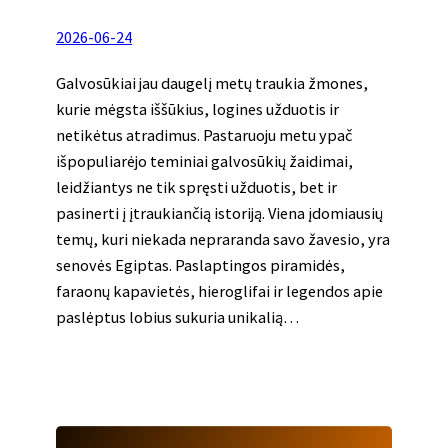
2026-06-24
Galvosūkiai jau daugelį metų traukia žmones,
kurie mėgsta iššūkius, logines užduotis ir
netikėtus atradimus. Pastaruoju metu ypač
išpopuliarėjo teminiai galvosūkių žaidimai,
leidžiantys ne tik spręsti užduotis, bet ir
pasinerti į įtraukiančią istoriją. Viena įdomiausių
temų, kuri niekada nepraranda savo žavesio, yra
senovės Egiptas. Paslaptingos piramidės,
faraonų kapavietės, hieroglifai ir legendos apie
paslėptus lobius sukuria unikalią…