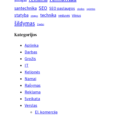
SEO
santechnika
SEO paslaugos
skolos
spintos
statyba
technika
vestuvės
Vilnius
stogas
šildymas
žiedai
Kategorijos
Aplinka
Darbas
Grožis
IT
Kelionės
Namai
Rašymas
Reklama
Sveikata
Verslas
El. komercija