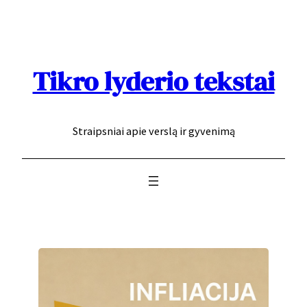
Eiti
prie
turinio
Tikro lyderio tekstai
Straipsniai apie verslą ir gyvenimą