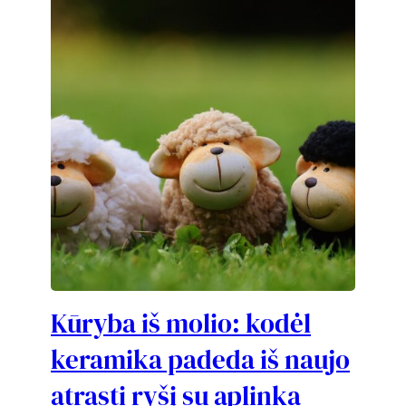
Kūryba iš molio: kodėl
keramika padeda iš naujo
atrasti ryšį su aplinka