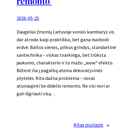
remonto
2026-05-25
Daugeliui žmonių Lietuvoje vonios kambarys vis
dar atrodo kaip praktiška, bet gana nuobodi
erdvė. Baltos sienos, pilkos grindys, standartinė
santechnika – viskas tvarkinga, bet trūksta
jaukumo, charakterio ir to mažo „wow“ efekto.
Būtent čia į pagalbą ateina dekoratyvinės
plytelės. Kita dažna problema – noras
atsinaujinti be didelio remonto. Ne visi nori ar
gali išgriauti visą…
Kitas puslapis
→