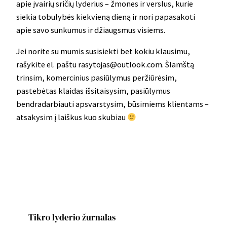
apie įvairių sričių lyderius – žmones ir verslus, kurie
siekia tobulybės kiekvieną dieną ir nori papasakoti
apie savo sunkumus ir džiaugsmus visiems.
Jei norite su mumis susisiekti bet kokiu klausimu,
rašykite el. paštu rasytojas@outlook.com. Šlamštą
trinsim, komercinius pasiūlymus peržiūrėsim,
pastebėtas klaidas išsitaisysim, pasiūlymus
bendradarbiauti apsvarstysim, būsimiems klientams –
atsakysim į laiškus kuo skubiau
Tikro lyderio žurnalas