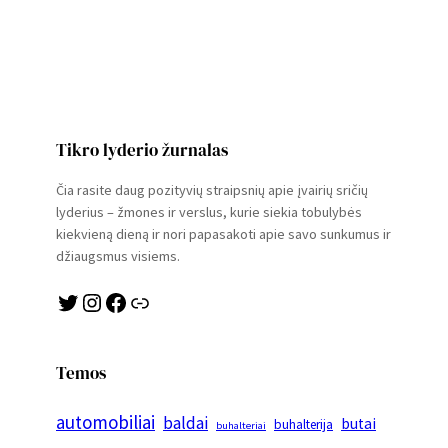
Tikro lyderio žurnalas
Čia rasite daug pozityvių straipsnių apie įvairių sričių
lyderius – žmones ir verslus, kurie siekia tobulybės
kiekvieną dieną ir nori papasakoti apie savo sunkumus ir
džiaugsmus visiems.
Twitter
Instagram
Facebook
Link
Temos
automobiliai
baldai
butai
buhalterija
buhalteriai