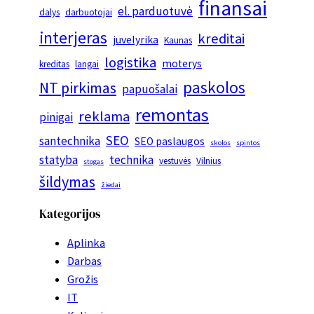
finansai
el. parduotuvė
dalys
darbuotojai
interjeras
kreditai
juvelyrika
Kaunas
logistika
moterys
kreditas
langai
paskolos
NT pirkimas
papuošalai
remontas
reklama
pinigai
SEO
santechnika
SEO paslaugos
skolos
spintos
statyba
technika
vestuvės
Vilnius
stogas
šildymas
žiedai
Kategorijos
Aplinka
Darbas
Grožis
IT