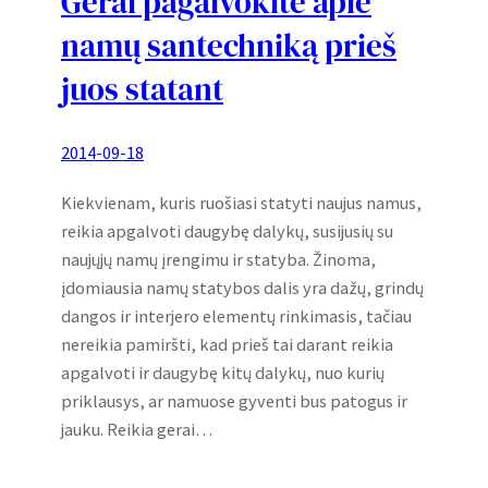
Gerai pagalvokite apie
namų santechniką prieš
juos statant
2014-09-18
Kiekvienam, kuris ruošiasi statyti naujus namus,
reikia apgalvoti daugybę dalykų, susijusių su
naujųjų namų įrengimu ir statyba. Žinoma,
įdomiausia namų statybos dalis yra dažų, grindų
dangos ir interjero elementų rinkimasis, tačiau
nereikia pamiršti, kad prieš tai darant reikia
apgalvoti ir daugybę kitų dalykų, nuo kurių
priklausys, ar namuose gyventi bus patogus ir
jauku. Reikia gerai…