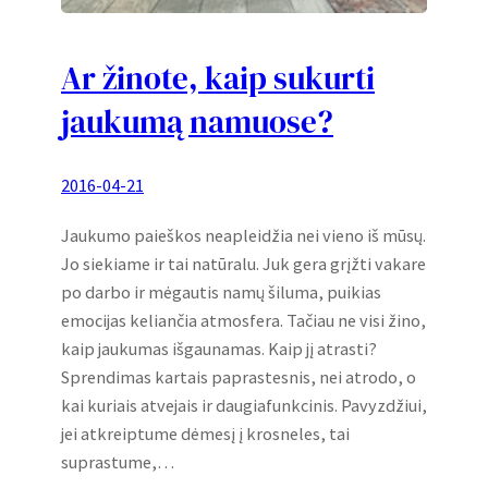
Ar žinote, kaip sukurti
jaukumą namuose?
2016-04-21
Jaukumo paieškos neapleidžia nei vieno iš mūsų.
Jo siekiame ir tai natūralu. Juk gera grįžti vakare
po darbo ir mėgautis namų šiluma, puikias
emocijas keliančia atmosfera. Tačiau ne visi žino,
kaip jaukumas išgaunamas. Kaip jį atrasti?
Sprendimas kartais paprastesnis, nei atrodo, o
kai kuriais atvejais ir daugiafunkcinis. Pavyzdžiui,
jei atkreiptume dėmesį į krosneles, tai
suprastume,…