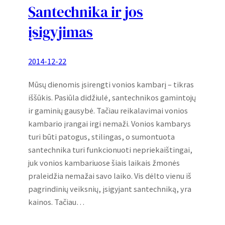
Santechnika ir jos
įsigyjimas
2014-12-22
Mūsų dienomis įsirengti vonios kambarį – tikras
iššūkis. Pasiūla didžiulė, santechnikos gamintojų
ir gaminių gausybė. Tačiau reikalavimai vonios
kambario įrangai irgi nemaži. Vonios kambarys
turi būti patogus, stilingas, o sumontuota
santechnika turi funkcionuoti nepriekaištingai,
juk vonios kambariuose šiais laikais žmonės
praleidžia nemažai savo laiko. Vis dėlto vienu iš
pagrindinių veiksnių, įsigyjant santechniką, yra
kainos. Tačiau…