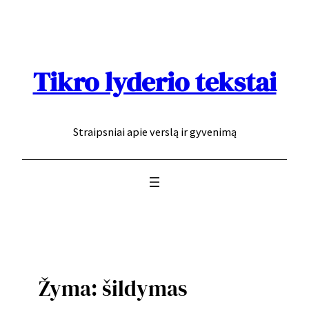
Eiti
prie
turinio
Tikro lyderio tekstai
Straipsniai apie verslą ir gyvenimą
Žyma:
šildymas