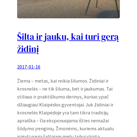
Šilta ir jauku, kai turi gerą
židinį
2017-01-16
Žiema – metas, kai reikia šilumos. Židiniai ir
krosnelės – ne tik šiluma, bet ir jaukumas. Tai
stiliaus ir praktiškumo derinys, kuriuo ypač
džiaugiasi Klaipėdos gyventojai. Juk židiniai ir
krosnelės Klaipėdoje yra tam tikra tradicijų
apraiška – čia eksponuojama išties nemažai
šildymo įrenginių. Žmonėms, kuriems aktualu
įsigyti naują šaltajam metų laikui skirtą