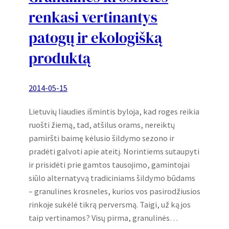
renkasi vertinantys
patogų ir ekologišką
produktą
2014-05-15
Lietuvių liaudies išmintis byloja, kad roges reikia
ruošti žiemą, tad, atšilus orams, nereiktų
pamiršti baimę kėlusio šildymo sezono ir
pradėti galvoti apie ateitį. Norintiems sutaupyti
ir prisidėti prie gamtos tausojimo, gamintojai
siūlo alternatyvą tradiciniams šildymo būdams
– granulines krosneles, kurios vos pasirodžiusios
rinkoje sukėlė tikrą perversmą. Taigi, už ką jos
taip vertinamos? Visų pirma, granulinės…