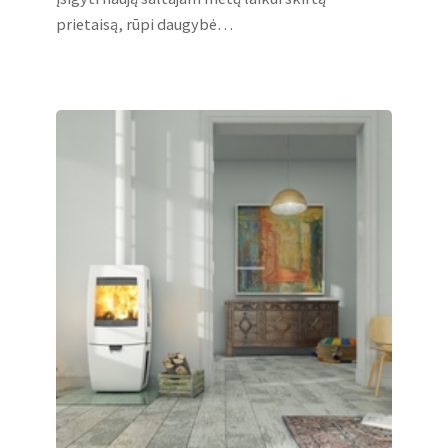
prietaisą, rūpi daugybė…