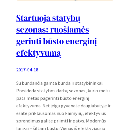
Startuoja statybų
sezonas: ruošiamės
gerinti būsto energinį
efektyvumą
2017-04-18
Su bundančia gamta bunda ir statybininkai.
Prasideda statybos darbų sezonas, kurio metu
pats metas pagerinti būsto energinį
efektyvumą. Net jeigu gyvenate daugiabutyje ir
esate priklausomas nuo kaimynų, efektyvius
sprendimus galite priimti ir patys. Modernūs
langai – šiltam būstui Vienas iš efektyviausių