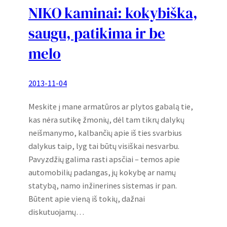
NIKO kaminai: kokybiška,
saugu, patikima ir be
melo
2013-11-04
Meskite į mane armatūros ar plytos gabalą tie,
kas nėra sutikę žmonių, dėl tam tikrų dalykų
neišmanymo, kalbančių apie iš ties svarbius
dalykus taip, lyg tai būtų visiškai nesvarbu.
Pavyzdžių galima rasti apsčiai – temos apie
automobilių padangas, jų kokybę ar namų
statybą, namo inžinerines sistemas ir pan.
Būtent apie vieną iš tokių, dažnai
diskutuojamų…