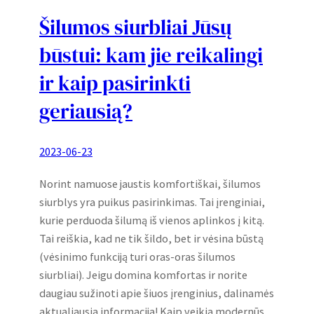
Šilumos siurbliai Jūsų
būstui: kam jie reikalingi
ir kaip pasirinkti
geriausią?
2023-06-23
Norint namuose jaustis komfortiškai, šilumos
siurblys yra puikus pasirinkimas. Tai įrenginiai,
kurie perduoda šilumą iš vienos aplinkos į kitą.
Tai reiškia, kad ne tik šildo, bet ir vėsina būstą
(vėsinimo funkciją turi oras-oras šilumos
siurbliai). Jeigu domina komfortas ir norite
daugiau sužinoti apie šiuos įrenginius, dalinamės
aktualiausia informacija! Kaip veikia modernūs