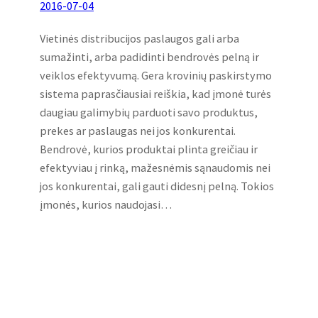
2016-07-04
Vietinės distribucijos paslaugos gali arba
sumažinti, arba padidinti bendrovės pelną ir
veiklos efektyvumą. Gera krovinių paskirstymo
sistema paprasčiausiai reiškia, kad įmonė turės
daugiau galimybių parduoti savo produktus,
prekes ar paslaugas nei jos konkurentai.
Bendrovė, kurios produktai plinta greičiau ir
efektyviau į rinką, mažesnėmis sąnaudomis nei
jos konkurentai, gali gauti didesnį pelną. Tokios
įmonės, kurios naudojasi…