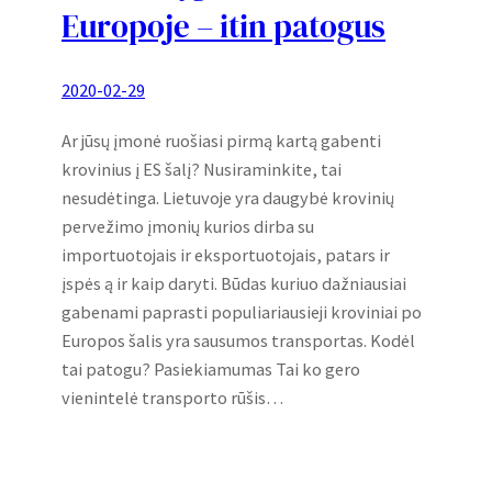
Europoje – itin patogus
2020-02-29
Ar jūsų įmonė ruošiasi pirmą kartą gabenti
krovinius į ES šalį? Nusiraminkite, tai
nesudėtinga. Lietuvoje yra daugybė krovinių
pervežimo įmonių kurios dirba su
importuotojais ir eksportuotojais, patars ir
įspės ą ir kaip daryti. Būdas kuriuo dažniausiai
gabenami paprasti populiariausieji kroviniai po
Europos šalis yra sausumos transportas. Kodėl
tai patogu? Pasiekiamumas Tai ko gero
vienintelė transporto rūšis…