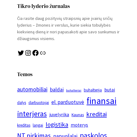
Tikro lyderio žurnalas
Čia rasite daug pozityvių straipsnių apie įvairių sričių
lyderius – žmones ir verslus, kurie siekia tobulybės
kiekvieną dieną ir nori papasakoti apie savo sunkumus ir
džiaugsmus visiems.
Twitter
Instagram
Facebook
Link
Temos
automobiliai
baldai
butai
buhalterija
buhalteriai
finansai
el. parduotuvė
dalys
darbuotojai
interjeras
kreditai
juvelyrika
Kaunas
logistika
moterys
kreditas
langai
paskolos
NT pirkimas
papuošalai