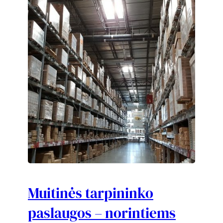
Muitinės tarpininko
paslaugos – norintiems