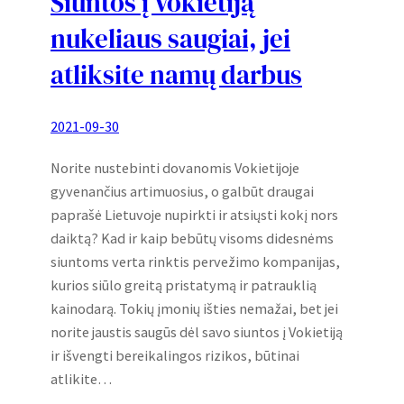
Siuntos į Vokietiją
nukeliaus saugiai, jei
atliksite namų darbus
2021-09-30
Norite nustebinti dovanomis Vokietijoje
gyvenančius artimuosius, o galbūt draugai
paprašė Lietuvoje nupirkti ir atsiųsti kokį nors
daiktą? Kad ir kaip bebūtų visoms didesnėms
siuntoms verta rinktis pervežimo kompanijas,
kurios siūlo greitą pristatymą ir patrauklią
kainodarą. Tokių įmonių išties nemažai, bet jei
norite jaustis saugūs dėl savo siuntos į Vokietiją
ir išvengti bereikalingos rizikos, būtinai
atlikite…