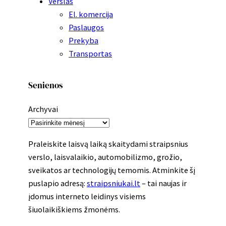
Verslas
El. komercija
Paslaugos
Prekyba
Transportas
Senienos
Archyvai
Praleiskite laisvą laiką skaitydami straipsnius
verslo, laisvalaikio, automobilizmo, grožio,
sveikatos ar technologijų temomis. Atminkite šį
puslapio adresą:
straipsniukai.lt
– tai naujas ir
įdomus interneto leidinys visiems
šiuolaikiškiems žmonėms.