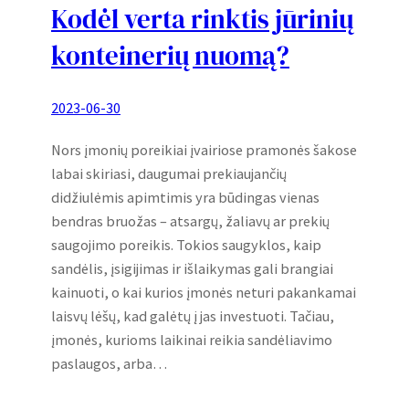
Kodėl verta rinktis jūrinių
konteinerių nuomą?
2023-06-30
Nors įmonių poreikiai įvairiose pramonės šakose
labai skiriasi, daugumai prekiaujančių
didžiulėmis apimtimis yra būdingas vienas
bendras bruožas – atsargų, žaliavų ar prekių
saugojimo poreikis. Tokios saugyklos, kaip
sandėlis, įsigijimas ir išlaikymas gali brangiai
kainuoti, o kai kurios įmonės neturi pakankamai
laisvų lėšų, kad galėtų į jas investuoti. Tačiau,
įmonės, kurioms laikinai reikia sandėliavimo
paslaugos, arba…