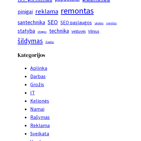
remontas
reklama
pinigai
SEO
santechnika
SEO paslaugos
skolos
spintos
statyba
technika
vestuvės
Vilnius
stogas
šildymas
žiedai
Kategorijos
Aplinka
Darbas
Grožis
IT
Kelionės
Namai
Rašymas
Reklama
Sveikata