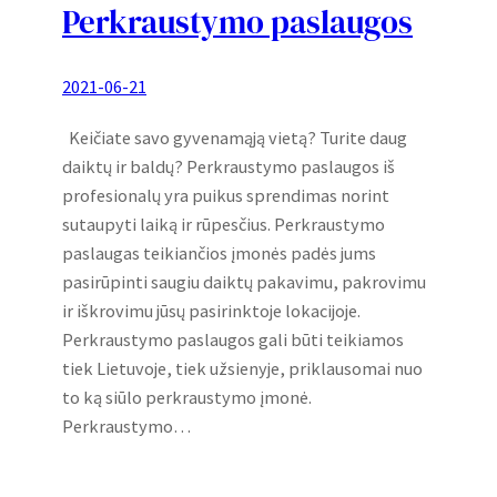
Perkraustymo paslaugos
2021-06-21
Keičiate savo gyvenamąją vietą? Turite daug
daiktų ir baldų? Perkraustymo paslaugos iš
profesionalų yra puikus sprendimas norint
sutaupyti laiką ir rūpesčius. Perkraustymo
paslaugas teikiančios įmonės padės jums
pasirūpinti saugiu daiktų pakavimu, pakrovimu
ir iškrovimu jūsų pasirinktoje lokacijoje.
Perkraustymo paslaugos gali būti teikiamos
tiek Lietuvoje, tiek užsienyje, priklausomai nuo
to ką siūlo perkraustymo įmonė.
Perkraustymo…