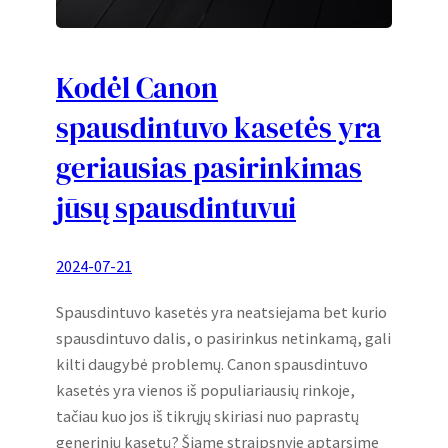
Kodėl Canon
spausdintuvo kasetės yra
geriausias pasirinkimas
jūsų spausdintuvui
2024-07-21
Spausdintuvo kasetės yra neatsiejama bet kurio
spausdintuvo dalis, o pasirinkus netinkamą, gali
kilti daugybė problemų. Canon spausdintuvo
kasetės yra vienos iš populiariausių rinkoje,
tačiau kuo jos iš tikrųjų skiriasi nuo paprastų
generinių kasetų? Šiame straipsnyje aptarsime