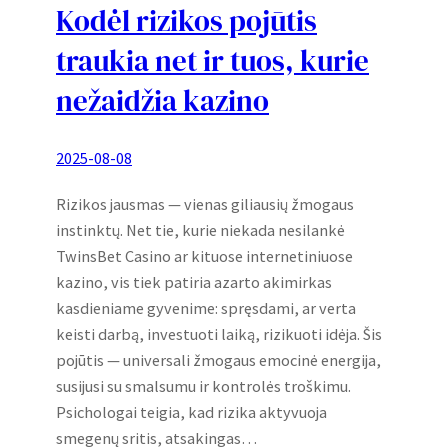
Kodėl rizikos pojūtis
traukia net ir tuos, kurie
nežaidžia kazino
2025-08-08
Rizikos jausmas — vienas giliausių žmogaus
instinktų. Net tie, kurie niekada nesilankė
TwinsBet Casino ar kituose internetiniuose
kazino, vis tiek patiria azarto akimirkas
kasdieniame gyvenime: spręsdami, ar verta
keisti darbą, investuoti laiką, rizikuoti idėja. Šis
pojūtis — universali žmogaus emocinė energija,
susijusi su smalsumu ir kontrolės troškimu.
Psichologai teigia, kad rizika aktyvuoja
smegenų sritis, atsakingas…