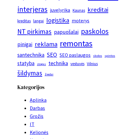
interjeras
kreditai
juvelyrika
Kaunas
logistika
moterys
kreditas
langai
paskolos
NT pirkimas
papuošalai
remontas
reklama
pinigai
SEO
santechnika
SEO paslaugos
skolos
spintos
statyba
technika
vestuvės
Vilnius
stogas
šildymas
žiedai
Kategorijos
Aplinka
Darbas
Grožis
IT
Kelionės