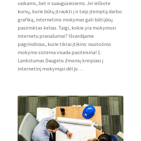
vaikams, bet ir suaugusiesiems. Jei ieškote
kursų, kurie būtų įtraukti į ir taip įtemptą darbo
grafiką, internetinis mokymas gali būti jūsų
pasirinktas kelias. Taigi, kokie yra mokymosi
internetu pranašumai? Išvardijame
pagrindinius, kurie tikrai įtikins: nuotolinio
mokymo sistema visada pasiteisina! 1.
Lankstumas Daugelis žmonių kreipiasi į
internetinį mokymąsi dėl jo…