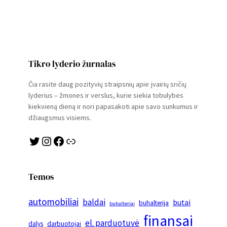
Tikro lyderio žurnalas
Čia rasite daug pozityvių straipsnių apie įvairių sričių
lyderius – žmones ir verslus, kurie siekia tobulybės
kiekvieną dieną ir nori papasakoti apie savo sunkumus ir
džiaugsmus visiems.
Twitter
Instagram
Facebook
Link
Temos
automobiliai
baldai
butai
buhalterija
buhalteriai
finansai
el. parduotuvė
dalys
darbuotojai