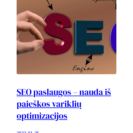
SEO paslaugos – nauda iš
paieškos variklių
optimizacijos
2022-01-25