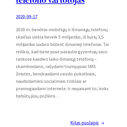
telefono vartotojas
2020-09-17
2020 m. bendras mobiliųjų ir išmaniųjų telefonų
skaičius siekia beveik 5 milijardus, iš kurių 3,5
milijardus sudaro būtent išmanieji telefonai. Tai
reiškia, kad bene pusė pasaulio gyventojų savo
rankose kasdien laiko išmanųjį telefoną –
skambindami, rašydami trumpąsias SMS
žinutes, bendraudami vaizdo pokalbiais,
naudodamiesi socialiniais tinklais ar
pramogaudami internete. Ir nepaisant to, koks
bebūtų jūsų požiūris…
Kitas puslapis
→