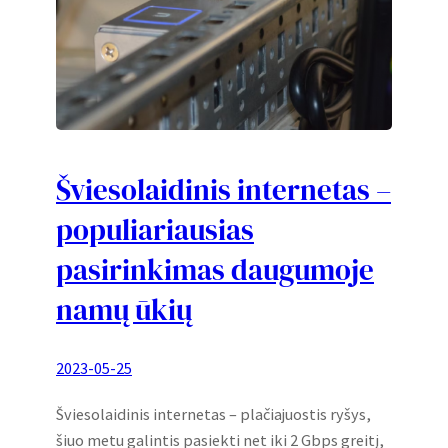
Šviesolaidinis internetas –
populiariausias
pasirinkimas daugumoje
namų ūkių
2023-05-25
Šviesolaidinis internetas – plačiajuostis ryšys,
šiuo metu galintis pasiekti net iki 2 Gbps greitį,