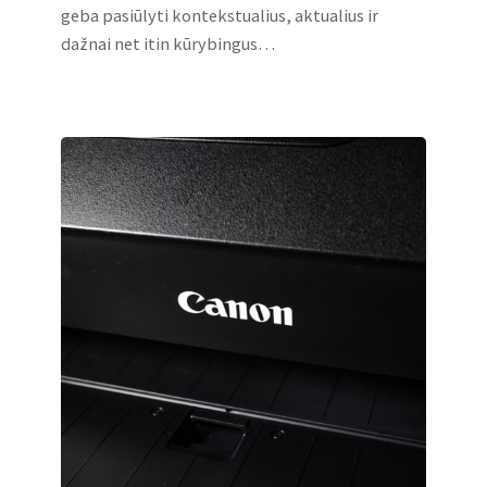
geba pasiūlyti kontekstualius, aktualius ir
dažnai net itin kūrybingus…