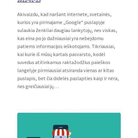
Akivaizdu, kad naršant internete, svetainės,
kurios yra pirmajame „Google“ puslapyje
sulaukia ženkliai daugiau lankytojų, nes viskas,
kas eina po jo dažniausiai yra nebeįdomu
patiems informacijos ieškotojams. Tikriausiai,
kai kurie iš mūsų kartais pasvarsto, kodėl
suvedus atitinkamus raktažodžius paieškos
langelyje pirmiausiai atsiranda vienas ar kitas
puslapis, bet čia didelės paslapties kaip ir nėra,
nes greičiausiai jų…