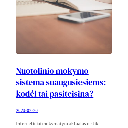
Nuotolinio mokymo
sistema suaugusiesiems:
kodėl tai pasiteisina?
2023-02-20
Internetiniai mokymai yra aktualūs ne tik