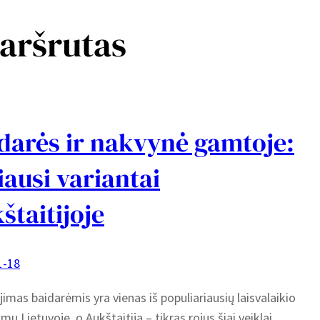
aršrutas
darės ir nakvynė gamtoje:
iausi variantai
štaitijoje
1-18
jimas baidarėmis yra vienas iš populiariausių laisvalaikio
ų Lietuvoje, o Aukštaitija – tikras rojus šiai veiklai.