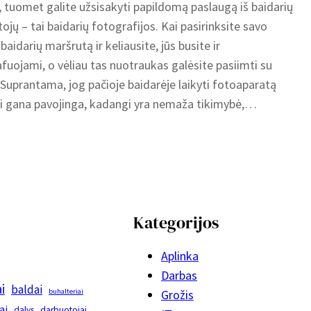
, tuomet galite užsisakyti papildomą paslaugą iš baidarių
jų – tai baidarių fotografijos. Kai pasirinksite savo
baidarių maršrutą ir keliausite, jūs busite ir
fuojami, o vėliau tas nuotraukas galėsite pasiimti su
 Suprantama, jog pačioje baidarėje laikyti fotoaparatą
ti gana pavojinga, kadangi yra nemaža tikimybė,…
Kategorijos
Aplinka
Darbas
i
baldai
buhalteriai
Grožis
ai
dalys
darbuotojai