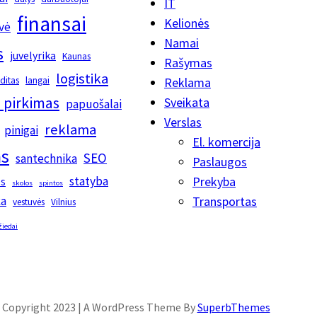
IT
finansai
Kelionės
vė
Namai
s
juvelyrika
Kaunas
Rašymas
logistika
editas
langai
Reklama
 pirkimas
Sveikata
papuošalai
Verslas
reklama
pinigai
El. komercija
s
SEO
santechnika
Paslaugos
statyba
Prekyba
os
skolos
spintos
ka
Transportas
vestuvės
Vilnius
žiedai
Copyright 2023 | A WordPress Theme By
SuperbThemes