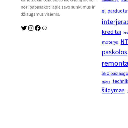
nori papasakoti apie savo sunkumus ir
el. parduotu
džiaugsmus visiems.
interjera
Twitter
Instagram
Facebook
Link
kreditai
kr
NT
moterys
paskolos
remonta
SEO paslaug
techni
stogas
šildymas