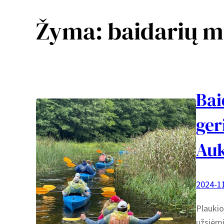
Žyma:
baidarių m
Bai
ger
Auk
2024-1
Plaukio
užsiėmim