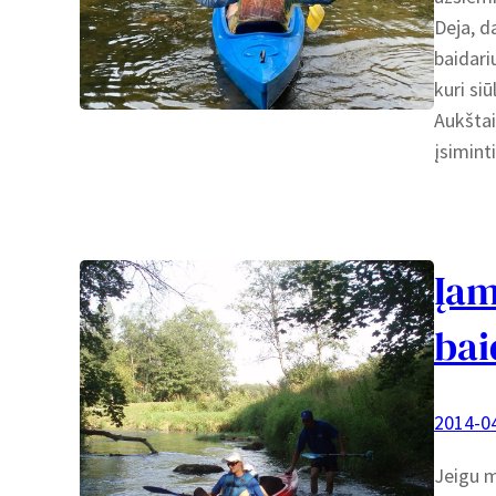
Deja, d
baidari
kuri si
Aukštai
įsimint
Įam
bai
2014-0
Jeigu m