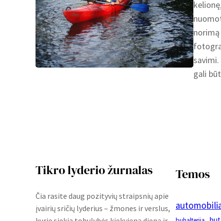
kelionę
nuomoto
norimą 
fotogra
savimi.
gali bū
Tikro lyderio žurnalas
Temos
Čia rasite daug pozityvių straipsnių apie
automobilia
įvairių sričių lyderius – žmones ir verslus,
but
kurie siekia tobulybės kiekvieną dieną ir
buhalterija