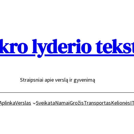
kro lyderio teks
Straipsniai apie verslą ir gyvenimą
Aplinka
Verslas
Sveikata
Namai
Grožis
Transportas
Kelionės
I