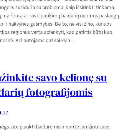
augelis susiduria su problema, kaip išsirinkti tinkamą
ų maršrutą ar rasti patikimą baidarių nuomos paslaugą,
ūlo ir nakvynės galimybes. Be to, ne visi žino, kuriuos
tijos regionus verta aplankyti, kad patirtis būtų kuo
inesnė. Keliautojams dažnai kyla…
žinkite savo kelionę su
darių fotografijomis
4-17
ėgstate plaukti baidarėmis ir norite įamžinti savo