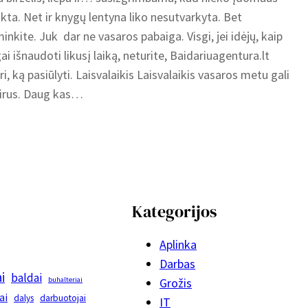
kta. Net ir knygų lentyna liko nesutvarkyta. Bet
inkite. Juk dar ne vasaros pabaiga. Visgi, jei idėjų, kaip
ai išnaudoti likusį laiką, neturite, Baidariuagentura.lt
ri, ką pasiūlyti. Laisvalaikis Laisvalaikis vasaros metu gali
airus. Daug kas…
Kategorijos
Aplinka
Darbas
i
baldai
buhalteriai
Grožis
ai
dalys
darbuotojai
IT