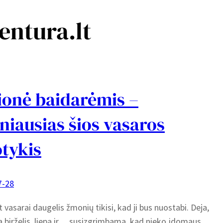
entura.lt
ionė baidarėmis –
niausias šios vasaros
tykis
7-28
t vasarai daugelis žmonių tikisi, kad ji bus nuostabi. Deja,
 birželis, liepa ir… susizgrimbama, kad nieko įdomaus