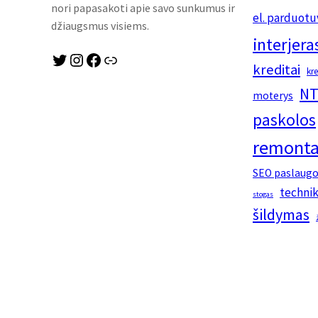
nori papasakoti apie savo sunkumus ir
el. parduotu
džiaugsmus visiems.
interjera
Twitter
Instagram
Facebook
Link
kreditai
kr
NT
moterys
paskolos
remonta
SEO paslaug
techni
stogas
šildymas