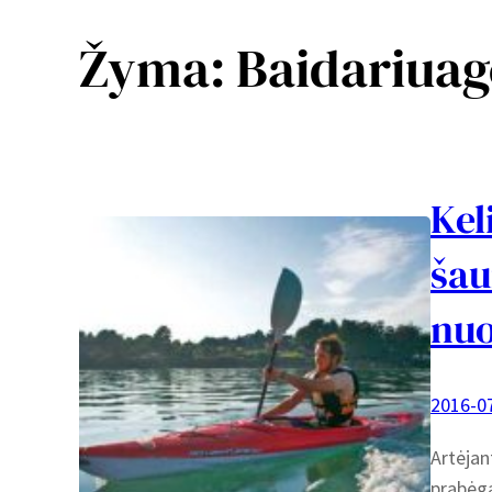
Žyma:
Baidariuag
Kel
šau
nuo
2016-0
Artėjan
prabėga