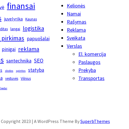
finansai
Kelionės
vė
Namai
s
juvelyrika
Kaunas
Rašymas
logistika
editas
langai
Reklama
 pirkimas
Sveikata
papuošalai
Verslas
reklama
pinigai
El. komercija
s
SEO
santechnika
Paslaugos
statyba
Prekyba
os
skolos
spintos
ka
Transportas
vestuvės
Vilnius
žiedai
Copyright 2023 | A WordPress Theme By
SuperbThemes