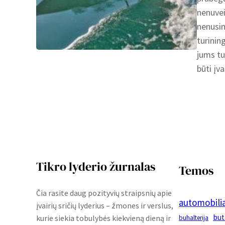
nenuvei
nenusim
turining
jums tu
būti įv
Tikro lyderio žurnalas
Temos
Čia rasite daug pozityvių straipsnių apie
automobilia
įvairių sričių lyderius – žmones ir verslus,
but
kurie siekia tobulybės kiekvieną dieną ir
buhalterija