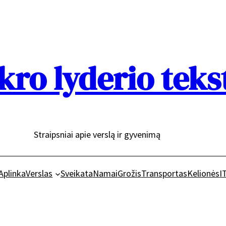
kro lyderio teks
Straipsniai apie verslą ir gyvenimą
Aplinka
Verslas
Sveikata
Namai
Grožis
Transportas
Kelionės
I