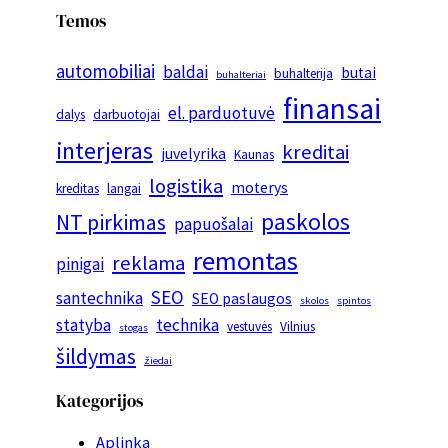
Temos
automobiliai
baldai
butai
buhalterija
buhalteriai
finansai
el. parduotuvė
dalys
darbuotojai
interjeras
kreditai
juvelyrika
Kaunas
logistika
moterys
kreditas
langai
paskolos
NT pirkimas
papuošalai
remontas
reklama
pinigai
SEO
santechnika
SEO paslaugos
skolos
spintos
statyba
technika
vestuvės
Vilnius
stogas
šildymas
žiedai
Kategorijos
Aplinka