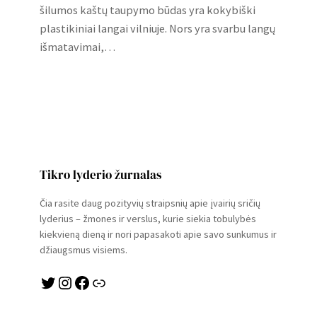
šilumos kaštų taupymo būdas yra kokybiški
plastikiniai langai vilniuje. Nors yra svarbu langų
išmatavimai,…
Tikro lyderio žurnalas
Čia rasite daug pozityvių straipsnių apie įvairių sričių
lyderius – žmones ir verslus, kurie siekia tobulybės
kiekvieną dieną ir nori papasakoti apie savo sunkumus ir
džiaugsmus visiems.
Twitter
Instagram
Facebook
Link