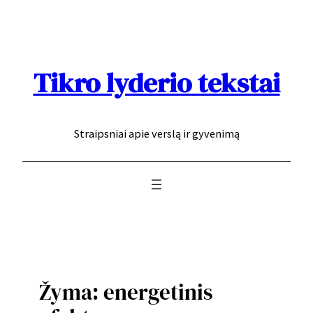
Eiti
prie
turinio
Tikro lyderio tekstai
Straipsniai apie verslą ir gyvenimą
Žyma:
energetinis