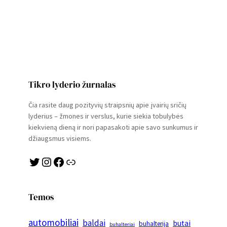
Tikro lyderio žurnalas
Čia rasite daug pozityvių straipsnių apie įvairių sričių
lyderius – žmones ir verslus, kurie siekia tobulybės
kiekvieną dieną ir nori papasakoti apie savo sunkumus ir
džiaugsmus visiems.
Twitter
Instagram
Facebook
Link
Temos
automobiliai
baldai
butai
buhalterija
buhalteriai