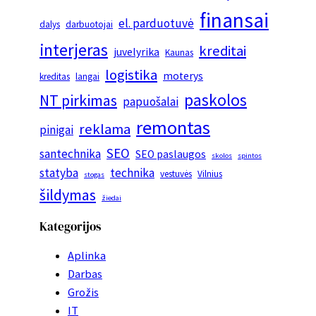
finansai
el. parduotuvė
dalys
darbuotojai
interjeras
kreditai
juvelyrika
Kaunas
logistika
moterys
kreditas
langai
paskolos
NT pirkimas
papuošalai
remontas
reklama
pinigai
SEO
santechnika
SEO paslaugos
skolos
spintos
statyba
technika
vestuvės
Vilnius
stogas
šildymas
žiedai
Kategorijos
Aplinka
Darbas
Grožis
IT