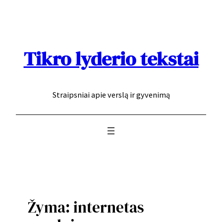
Eiti
prie
turinio
Tikro lyderio tekstai
Straipsniai apie verslą ir gyvenimą
Žyma:
internetas