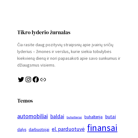
Tikro lyderio žurnalas
Čia rasite daug pozityvių straipsnių apie įvairių sričių
lyderius – žmones ir verslus, kurie siekia tobulybės
kiekvieną dieną ir nori papasakoti apie savo sunkumus ir
džiaugsmus visiems.
Twitter
Instagram
Facebook
Link
Temos
automobiliai
baldai
butai
buhalterija
buhalteriai
finansai
el. parduotuvė
dalys
darbuotojai