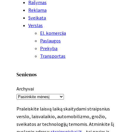
Rašymas
Reklama
Sveikata
Verslas
El. komercija
Paslaugos
Prekyba
Transportas
Senienos
Archyvai
Praleiskite laisvą laiką skaitydami straipsnius
verslo, laisvalaikio, automobilizmo, grožio,
sveikatos ar technologijų temomis. Atminkite šį
puslapio adresą:
straipsniukai.lt
– tai naujas ir