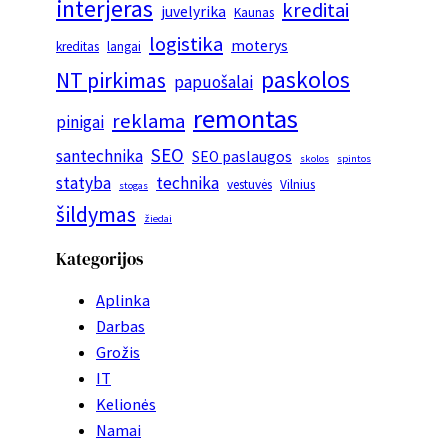
interjeras
kreditai
juvelyrika
Kaunas
logistika
moterys
kreditas
langai
paskolos
NT pirkimas
papuošalai
remontas
reklama
pinigai
SEO
santechnika
SEO paslaugos
skolos
spintos
statyba
technika
vestuvės
Vilnius
stogas
šildymas
žiedai
Kategorijos
Aplinka
Darbas
Grožis
IT
Kelionės
Namai