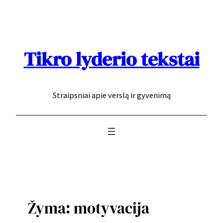
Eiti
prie
turinio
Tikro lyderio tekstai
Straipsniai apie verslą ir gyvenimą
Žyma:
motyvacija