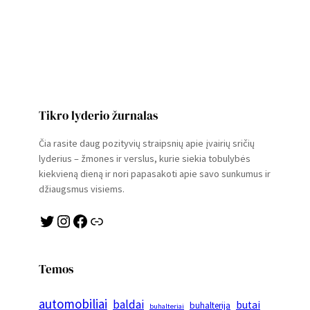
Tikro lyderio žurnalas
Čia rasite daug pozityvių straipsnių apie įvairių sričių
lyderius – žmones ir verslus, kurie siekia tobulybės
kiekvieną dieną ir nori papasakoti apie savo sunkumus ir
džiaugsmus visiems.
Twitter
Instagram
Facebook
Link
Temos
automobiliai
baldai
butai
buhalterija
buhalteriai