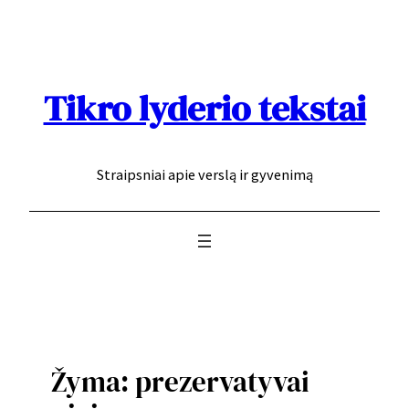
Eiti
prie
turinio
Tikro lyderio tekstai
Straipsniai apie verslą ir gyvenimą
Žyma:
prezervatyvai