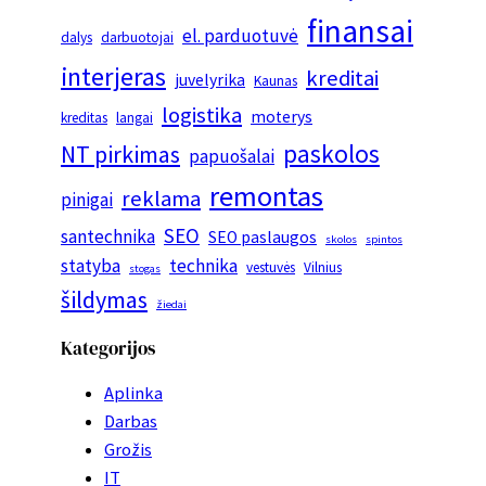
finansai
el. parduotuvė
dalys
darbuotojai
interjeras
kreditai
juvelyrika
Kaunas
logistika
moterys
kreditas
langai
paskolos
NT pirkimas
papuošalai
remontas
reklama
pinigai
SEO
santechnika
SEO paslaugos
skolos
spintos
statyba
technika
vestuvės
Vilnius
stogas
šildymas
žiedai
Kategorijos
Aplinka
Darbas
Grožis
IT