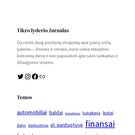
Tikro lyderio žurnalas
Čia rasite daug pozityvių straipsnių apie įvairių sričių
lyderius – žmones ir verslus, kurie siekia tobulybės
kiekvieną dieną ir nori papasakoti apie savo sunkumus ir
džiaugsmus visiems.
Twitter
Instagram
Facebook
Link
Temos
automobiliai
baldai
butai
buhalterija
buhalteriai
finansai
el. parduotuvė
dalys
darbuotojai