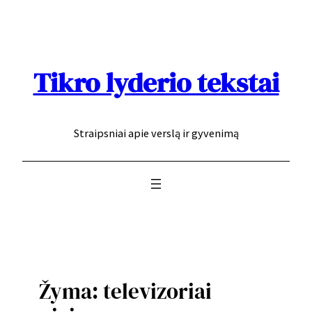
Eiti
prie
turinio
Tikro lyderio tekstai
Straipsniai apie verslą ir gyvenimą
Žyma:
televizoriai