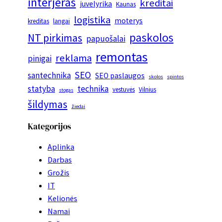
interjeras
kreditai
juvelyrika
Kaunas
logistika
moterys
kreditas
langai
paskolos
NT pirkimas
papuošalai
remontas
reklama
pinigai
SEO
santechnika
SEO paslaugos
skolos
spintos
statyba
technika
vestuvės
Vilnius
stogas
šildymas
žiedai
Kategorijos
Aplinka
Darbas
Grožis
IT
Kelionės
Namai