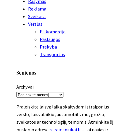
Rašymas
Reklama
Sveikata
Verslas
El. komercija
Paslaugos
Prekyba
Transportas
Senienos
Archyvai
Praleiskite laisvą laiką skaitydami straipsnius
verslo, laisvalaikio, automobilizmo, grožio,
sveikatos ar technologijų temomis. Atminkite šį
puslapio adresą:
straipsniukai.lt
– tai naujas ir