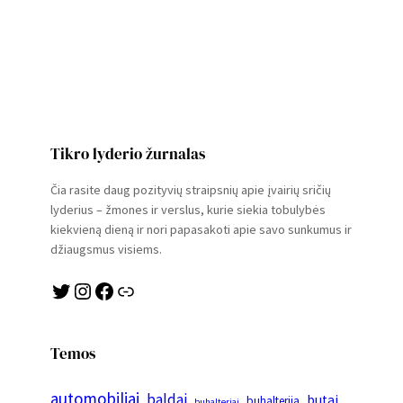
Tikro lyderio žurnalas
Čia rasite daug pozityvių straipsnių apie įvairių sričių
lyderius – žmones ir verslus, kurie siekia tobulybės
kiekvieną dieną ir nori papasakoti apie savo sunkumus ir
džiaugsmus visiems.
Twitter
Instagram
Facebook
Link
Temos
automobiliai
baldai
butai
buhalterija
buhalteriai