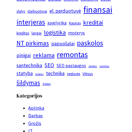
finansai
el. parduotuvė
dalys
darbuotojai
interjeras
kreditai
juvelyrika
Kaunas
logistika
moterys
kreditas
langai
paskolos
NT pirkimas
papuošalai
remontas
reklama
pinigai
SEO
santechnika
SEO paslaugos
skolos
spintos
statyba
technika
vestuvės
Vilnius
stogas
šildymas
žiedai
Kategorijos
Aplinka
Darbas
Grožis
IT