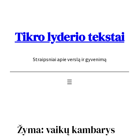
Eiti
prie
turinio
Tikro lyderio tekstai
Straipsniai apie verslą ir gyvenimą
Žyma:
vaikų kambarys