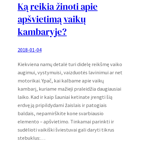
Ką reikia žinoti apie
apšvietimą vaikų
kambaryje?
2018-01-04
Kiekviena namų detalė turi didelę reikšmę vaiko
augimui, vystymuisi, vaizduotės lavinimui ar net
motorikai. Ypač, kai kalbame apie vaikų
kambarį, kuriame mažieji praleidžia daugiausiai
laiko. Kad ir kaip šauniai ketinate įrengti šią
erdvę ją pripildydami žaislais ir patogiais
baldais, nepamirškite kone svarbiausio
elemento – apšvietimo. Tinkamai parinkti ir
sudėlioti vaikiški šviestuvai gali daryti tikrus
stebuklus:…