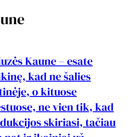
aune
iuzės Kaune – esate
tikinę, kad ne šalies
tinėje, o kituose
stuose, ne vien tik, kad
dukcijos skiriasi, tačiau