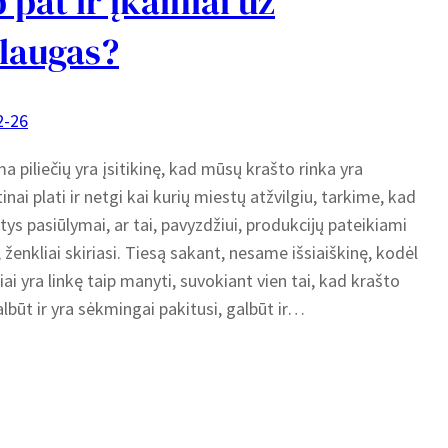
p pat ir įkainiai už
laugas?
2-26
 piliečių yra įsitikinę, kad mūsų krašto rinka yra
inai plati ir netgi kai kurių miestų atžvilgiu, tarkime, kad
patys pasiūlymai, ar tai, pavyzdžiui, produkcijų pateikiami
, ženkliai skiriasi. Tiesą sakant, nesame išsiaiškinę, kodėl
čiai yra linkę taip manyti, suvokiant vien tai, kad krašto
albūt ir yra sėkmingai pakitusi, galbūt ir…