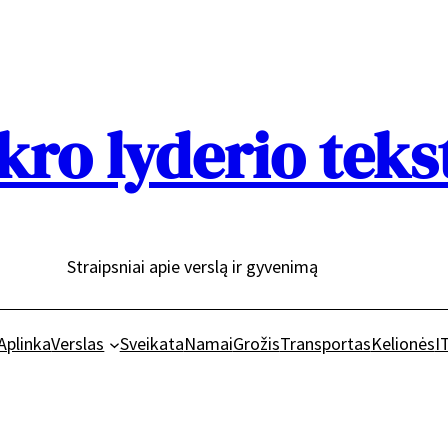
kro lyderio teks
Straipsniai apie verslą ir gyvenimą
Aplinka
Verslas
Sveikata
Namai
Grožis
Transportas
Kelionės
I