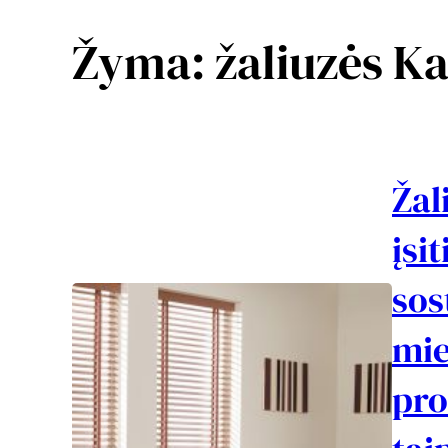
Žyma:
žaliuzės K
Žal
įsi
sos
mie
pro