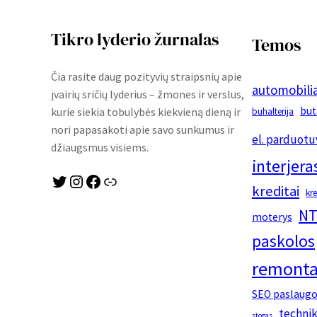
Tikro lyderio žurnalas
Temos
Čia rasite daug pozityvių straipsnių apie
automobilia
įvairių sričių lyderius – žmones ir verslus,
but
kurie siekia tobulybės kiekvieną dieną ir
buhalterija
nori papasakoti apie savo sunkumus ir
el. parduotu
džiaugsmus visiems.
interjera
Twitter
Instagram
Facebook
Link
kreditai
kr
NT
moterys
paskolos
remonta
SEO paslaug
techni
stogas