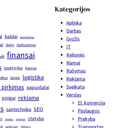
Kategorijos
Aplinka
Darbas
i
baldai
buhalteriai
Grožis
ai
dalys
darbuotojai
IT
finansai
Kelionės
vė
Namai
s
juvelyrika
Kaunas
Rašymas
logistika
editas
langai
Reklama
 pirkimas
Sveikata
papuošalai
Verslas
reklama
pinigai
El. komercija
s
SEO
santechnika
Paslaugos
statyba
Prekyba
os
skolos
spintos
ka
Transportas
vestuvės
Vilnius