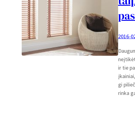
tai
pas
2016-0
Dauguma
neįtikėt
ir tie 
įkainiai
gi pilie
rinka g