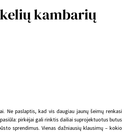
 kelių kambarių
i. Ne paslaptis, kad vis daugiau jaunų šeimų renkasi
asiūla: pirkėjai gali rinktis dailiai suprojektuotus butus
us būsto sprendimus. Vienas dažniausių klausimų – kokio