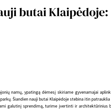
uji butai Klaipėdoje:
jonių namų, ypatingą dėmesį skiriame gyvenamajai aplinka
parkų. Šiandien nauji butai Klaipėdoje stebina itin patrauklia p
dami galutinį sprendimą, turime įvertinti ir architektūrini