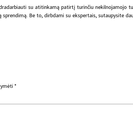
darbiauti su atitinkamą patirtį turinčiu nekilnojamojo turto
 sprendimą. Be to, dirbdami su ekspertais, sutaupysite daug
ažymėti
*