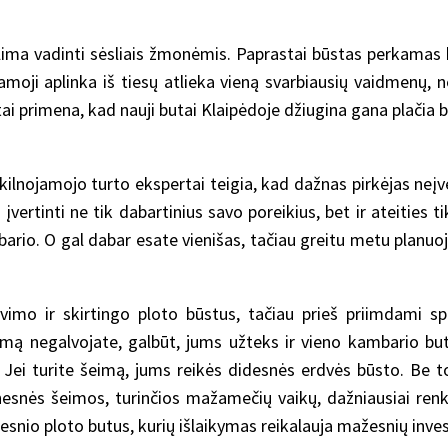
alima vadinti sėsliais žmonėmis. Paprastai būstas perkamas
moji aplinka iš tiesų atlieka vieną svarbiausių vaidmenų, ne
ai primena, kad nauji butai Klaipėdoje džiugina gana plačia b
kilnojamojo turto ekspertai teigia, kad dažnas pirkėjas neįv
vertinti ne tik dabartinius savo poreikius, bet ir ateities t
bario. O gal dabar esate vienišas, tačiau greitu metu planuo
navimo ir skirtingo ploto būstus, tačiau prieš priimdami sp
 šeimą negalvojate, galbūt, jums užteks ir vieno kambario 
ei turite šeimą, jums reikės didesnės erdvės būsto. Be to,
unesnės šeimos, turinčios mažamečių vaikų, dažniausiai ren
esnio ploto butus, kurių išlaikymas reikalauja mažesnių invest