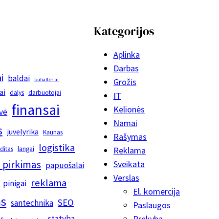
Kategorijos
Aplinka
Darbas
i
baldai
buhalteriai
Grožis
ai
dalys
darbuotojai
IT
finansai
Kelionės
vė
Namai
s
juvelyrika
Kaunas
Rašymas
logistika
editas
langai
Reklama
 pirkimas
Sveikata
papuošalai
Verslas
reklama
pinigai
El. komercija
s
SEO
santechnika
Paslaugos
statyba
Prekyba
os