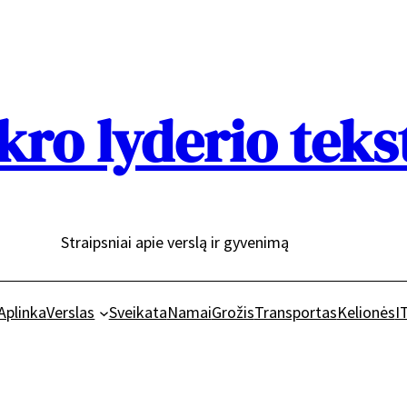
kro lyderio teks
Straipsniai apie verslą ir gyvenimą
Aplinka
Verslas
Sveikata
Namai
Grožis
Transportas
Kelionės
I