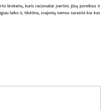
 brokeriu, kuris racionaliai įvertins jūsų poreikius ir
iau laiko ir, tikėtina, svajonių namus surasite kur kas