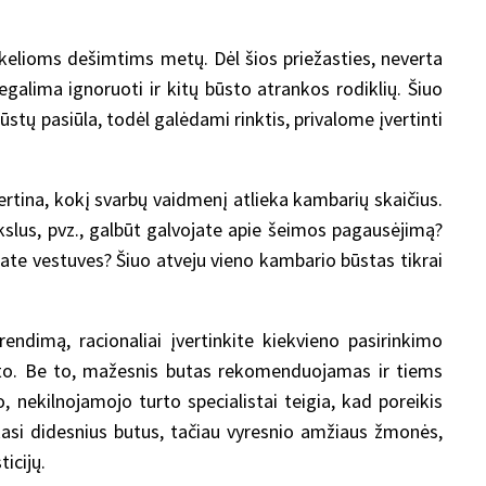
 kelioms dešimtims metų. Dėl šios priežasties, neverta
galima ignoruoti ir kitų būsto atrankos rodiklių. Šiuo
ūstų pasiūla, todėl galėdami rinktis, privalome įvertinti
ertina, kokį svarbų vaidmenį atlieka kambarių skaičius.
ikslus, pvz., galbūt galvojate apie šeimos pagausėjimą?
jate vestuves? Šiuo atveju vieno kambario būstas tikrai
rendimą, racionaliai įvertinkite kiekvieno pasirinkimo
buto. Be to, mažesnis butas rekomenduojamas ir tiems
 nekilnojamojo turto specialistai teigia, kad poreikis
kasi didesnius butus, tačiau vyresnio amžiaus žmonės,
icijų.