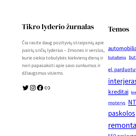
Tikro lyderio žurnalas
Temos
Čia rasite daug pozityvių straipsnių apie
automobilia
įvairių sričių lyderius – žmones ir verslus,
but
kurie siekia tobulybės kiekvieną dieną ir
buhalterija
nori papasakoti apie savo sunkumus ir
el. parduotu
džiaugsmus visiems.
interjera
Twitter
Instagram
Facebook
Link
kreditai
kr
NT
moterys
paskolos
remonta
SEO paslaug