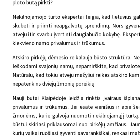
ploto butą pirkti?
Nekilnojamojo turto ekspertai teigia, kad lietuvius g
skubėti ir priimti neapgalvotų sprendimų. Nors gyvena
atveju itin svarbu įvertinti daugiabučio kokybę. Ekspert
kiekvieno namo privalumus ir trūkumus.
Atskiro pirkėjų dėmesio reikalauja būsto struktūra. Ne
Ieškodami svajonių namų, nepamirškite, kad privalote į
Natūralu, kad tokiu atveju mažyliui reikės atskiro kam
nepatenkins dviejų žmonių poreikių.
Nauji butai Klaipėdoje leidžia rinktis įvairaus išpla
privalumus ir trūkumus. Jei esate vienišius ir apie
žmonėms, kurie galvoja nuomoti nekilnojamąjį turtą. J
būstui skiriasi priklausomai nuo pirkėjų amžiaus. Ja
kurių vaikai ruošiasi gyventi savarankiškai, renkasi maž