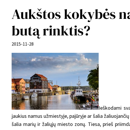
Aukštos kokybės na
butą rinktis?
2015-11-28
Ieškodami sva
jaukius namus užmiestyje, pajūryje ar šalia žaliuojančių 
šalia marių ir žaliųjų miesto zonų. Tiesa, prieš priim