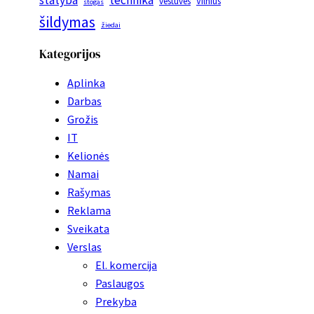
statyba
technika
vestuvės
Vilnius
stogas
šildymas
žiedai
Kategorijos
Aplinka
Darbas
Grožis
IT
Kelionės
Namai
Rašymas
Reklama
Sveikata
Verslas
El. komercija
Paslaugos
Prekyba