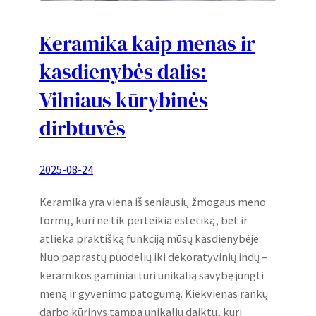
Keramika kaip menas ir
kasdienybės dalis:
Vilniaus kūrybinės
dirbtuvės
2025-08-24
Keramika yra viena iš seniausių žmogaus meno
formų, kuri ne tik perteikia estetiką, bet ir
atlieka praktišką funkciją mūsų kasdienybėje.
Nuo paprastų puodelių iki dekoratyvinių indų –
keramikos gaminiai turi unikalią savybę jungti
meną ir gyvenimo patogumą. Kiekvienas rankų
darbo kūrinys tampa unikaliu daiktu, kurį