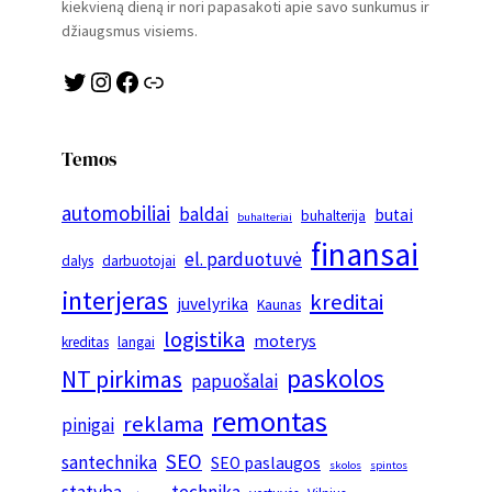
kiekvieną dieną ir nori papasakoti apie savo sunkumus ir
džiaugsmus visiems.
Twitter
Instagram
Facebook
Link
Temos
automobiliai
baldai
butai
buhalterija
buhalteriai
finansai
el. parduotuvė
dalys
darbuotojai
interjeras
kreditai
juvelyrika
Kaunas
logistika
moterys
kreditas
langai
paskolos
NT pirkimas
papuošalai
remontas
reklama
pinigai
SEO
santechnika
SEO paslaugos
skolos
spintos