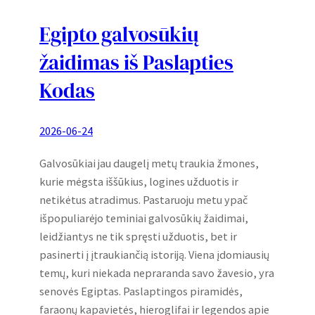
Egipto galvosūkių
žaidimas iš Paslapties
Kodas
2026-06-24
Galvosūkiai jau daugelį metų traukia žmones,
kurie mėgsta iššūkius, logines užduotis ir
netikėtus atradimus. Pastaruoju metu ypač
išpopuliarėjo teminiai galvosūkių žaidimai,
leidžiantys ne tik spręsti užduotis, bet ir
pasinerti į įtraukiančią istoriją. Viena įdomiausių
temų, kuri niekada nepraranda savo žavesio, yra
senovės Egiptas. Paslaptingos piramidės,
faraonų kapavietės, hieroglifai ir legendos apie