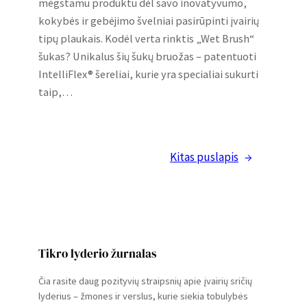
mėgstamu produktu dėl savo inovatyvumo,
kokybės ir gebėjimo švelniai pasirūpinti įvairių
tipų plaukais. Kodėl verta rinktis „Wet Brush“
šukas? Unikalus šių šukų bruožas – patentuoti
IntelliFlex® šereliai, kurie yra specialiai sukurti
taip,…
Kitas puslapis
→
Tikro lyderio žurnalas
Čia rasite daug pozityvių straipsnių apie įvairių sričių
lyderius – žmones ir verslus, kurie siekia tobulybės