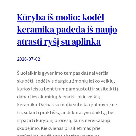
Kūryba iš molio: kodėl
keramika padeda iš naujo
atrasti ryšį su aplinka
2026-07-02
Šiuolaikinis gyvenimo tempas dažnai verčia
skubėti, todėl vis daugiau žmonių ieško veiklų,
kurios leistų bent trumpam sustoti ir susitelkti į
dabarties akimirką. Viena iš tokių veiklų –
keramika. Darbas su moliu suteikia galimybę ne
tik sukurti praktišką ar dekoratyvų daiktą, bet
ir patirti kūrybinį procesą, kuris nereikalauja
skubėjimo. Kiekvienas prisilietimas prie
natūralios medžiagos skatina kantrybę,…