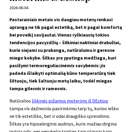
2026-06-04
Pastaraisiais metais vis daugiau moterų renkasi
aprangą ne tik pagal estetiką, bet ir pagal komfortą
bei poveikį savijautai. Vienas ryškiausių tokios
tendencijos pavyzdžių – šilkiniai naktiniai drabužiai,
kurie siejami su prabanga, natūralumu ir geresne
miego kokybe. Šilkas yra ypatinga medžiaga, kuri
pasižymi termoreguliacinėmis savybėmis: jis
padeda išlaikyti optimalią kūno temperatūrą tiek
šiltuoju, tiek šaltuoju metų laiku, todėl miegas
tampa gilesnis ir ramesnis.
Natūralios
šilkinės pižamos moterims iš DEshop
tampa vis dažnesniu pasirinkimu tarp tų, kurios ieško
ne tik estetiško, bet ir odai draugiško sprendimo.
Šilkas yra hipoalerginis audinys, kuris mažiau dirgina
jautrią odą, nes nesukelia trinties taip stipriai kaip