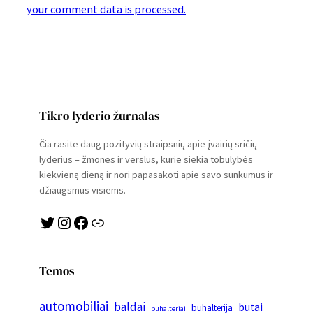
your comment data is processed.
Tikro lyderio žurnalas
Čia rasite daug pozityvių straipsnių apie įvairių sričių
lyderius – žmones ir verslus, kurie siekia tobulybės
kiekvieną dieną ir nori papasakoti apie savo sunkumus ir
džiaugsmus visiems.
Twitter
Instagram
Facebook
Link
Temos
automobiliai
baldai
butai
buhalterija
buhalteriai