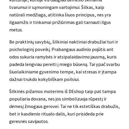
tvarumui ir sąmoningam vartojimui. Šilkas, kaip
natūrali medžiaga, atitinka šiuos principus, nes yra
ilgaamžis ir tinkamai prižiūrimas gali tarnauti ilgus
metus.
Be praktinių savybių, šilkiniai naktiniai drabužiai turi ir
psichologinį poveikį. Prabangaus audinio pojūtis ant
odos sukuria ramybės ir atsipalaidavimo jausmą, kuris
padeda lengviau pereiti į miego būseną. Tai ypač svarbu
šiuolaikiniame gyvenimo tempe, kai stresas ir įtampa
dažnai trukdo kokybiškam poilsiui.
Šilkinės pižamos moterims iš DEshop taip pat tampa
populiaria dovana, nes jos simbolizuoja rūpestį ir
dėmesį žmogaus gerovei. Tai ne tik estetiškas drabužis,
bet ir kasdienio ritualo dalis, kuri prisideda prie
geresnės savijautos.