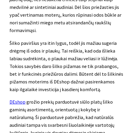
medvilnė ar sintetiniai audiniai. Dėl šios priežasties jis
ypač vertinamas moterų, kurios rūpinasi odos būkle ar
nori sumažinti miego metu atsirandančių raukšlių
formavimąsi.
Šilko paviršius yra itin lygus, todėl jis mažiau sugeria
drėgmę iš odos ir plaukų. Tai reiškia, kad oda išlieka
labiau sudrėkinta, o plaukai mažiau veliasi ir lūžinėja.
Tokios savybės daro šilko pižamas ne tik prabangos,
bet ir funkcinės priežiūros dalimi. Būtent dėl to šilkinės
pižamos moterims iš DEshop dažnai pasirenkamos
kaip ilgalaikė investicija į kasdienį komfortą.
DEshop
grožio prekių parduotuvė siūlo platų šilko
gaminių asortimentą, orientuotą į kokybę ir
natūralumą. Ši parduotuvė pabrėžia, kad natūralūs
audiniai tampa vis svarbesni šiuolaikinėje vartotojų
kultūroje, kurioje vis daugiau dėmesio skiriama