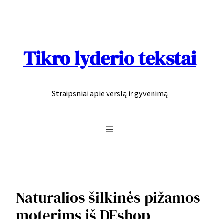
Eiti
prie
turinio
Tikro lyderio tekstai
Straipsniai apie verslą ir gyvenimą
Natūralios šilkinės pižamos
moterims iš DEshop