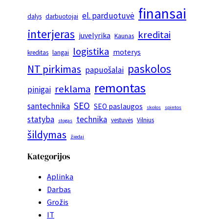
finansai
el. parduotuvė
dalys
darbuotojai
interjeras
kreditai
juvelyrika
Kaunas
logistika
moterys
kreditas
langai
paskolos
NT pirkimas
papuošalai
remontas
reklama
pinigai
SEO
santechnika
SEO paslaugos
skolos
spintos
statyba
technika
vestuvės
Vilnius
stogas
šildymas
žiedai
Kategorijos
Aplinka
Darbas
Grožis
IT