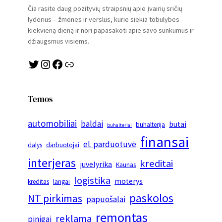
Čia rasite daug pozityvių straipsnių apie įvairių sričių
lyderius – žmones ir verslus, kurie siekia tobulybės
kiekvieną dieną ir nori papasakoti apie savo sunkumus ir
džiaugsmus visiems.
Twitter
Instagram
Facebook
Link
Temos
automobiliai
baldai
butai
buhalterija
buhalteriai
finansai
el. parduotuvė
dalys
darbuotojai
interjeras
kreditai
juvelyrika
Kaunas
logistika
moterys
kreditas
langai
paskolos
NT pirkimas
papuošalai
remontas
reklama
pinigai