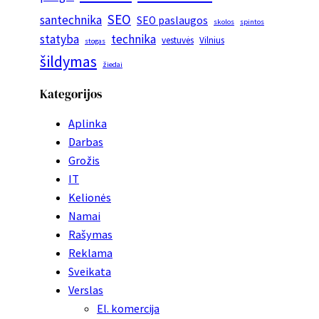
SEO
santechnika
SEO paslaugos
skolos
spintos
statyba
technika
vestuvės
Vilnius
stogas
šildymas
žiedai
Kategorijos
Aplinka
Darbas
Grožis
IT
Kelionės
Namai
Rašymas
Reklama
Sveikata
Verslas
El. komercija