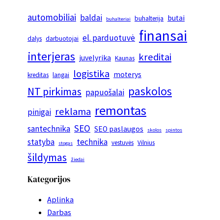
automobiliai
baldai
butai
buhalterija
buhalteriai
finansai
el. parduotuvė
dalys
darbuotojai
interjeras
kreditai
juvelyrika
Kaunas
logistika
moterys
kreditas
langai
paskolos
NT pirkimas
papuošalai
remontas
reklama
pinigai
SEO
santechnika
SEO paslaugos
skolos
spintos
statyba
technika
vestuvės
Vilnius
stogas
šildymas
žiedai
Kategorijos
Aplinka
Darbas