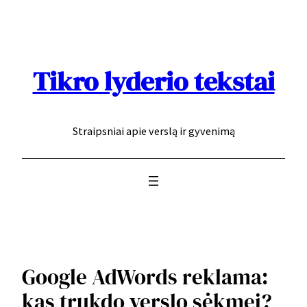
Eiti
prie
turinio
Tikro lyderio tekstai
Straipsniai apie verslą ir gyvenimą
Google AdWords reklama:
kas trukdo verslo sėkmei?