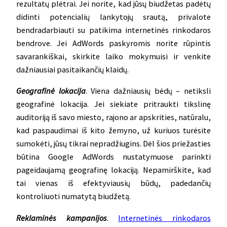
rezultatų plėtrai. Jei norite, kad jūsų biudžetas padėtų
didinti potencialių lankytojų srautą, privalote
bendradarbiauti su patikima internetinės rinkodaros
bendrove. Jei AdWords paskyromis norite rūpintis
savarankiškai, skirkite laiko mokymuisi ir venkite
dažniausiai pasitaikančių klaidų.
Geografinė lokacij
a
. Viena dažniausių bėdų – netiksli
geografinė lokacija. Jei siekiate pritraukti tikslinę
auditoriją iš savo miesto, rajono ar apskrities, natūralu,
kad paspaudimai iš kito žemyno, už kuriuos turėsite
sumokėti, jūsų tikrai nepradžiugins. Dėl šios priežasties
būtina Google AdWords nustatymuose parinkti
pageidaujamą geografinę lokaciją. Nepamirškite, kad
tai vienas iš efektyviausių būdų, padedančių
kontroliuoti numatytą biudžetą.
Reklaminės kampanij
os
.
Internetinės rinkodaros