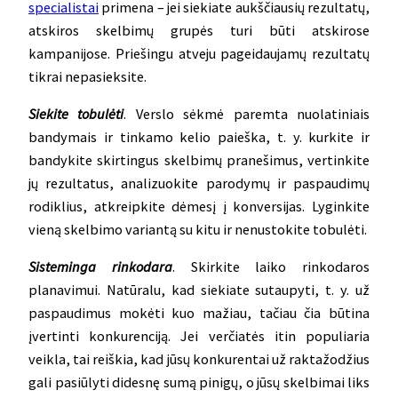
specialistai
primena – jei siekiate aukščiausių rezultatų,
atskiros skelbimų grupės turi būti atskirose
kampanijose. Priešingu atveju pageidaujamų rezultatų
tikrai nepasieksite.
Siekite tobulėti
. Verslo sėkmė paremta nuolatiniais
bandymais ir tinkamo kelio paieška, t. y. kurkite ir
bandykite skirtingus skelbimų pranešimus, vertinkite
jų rezultatus, analizuokite parodymų ir paspaudimų
rodiklius, atkreipkite dėmesį į konversijas. Lyginkite
vieną skelbimo variantą su kitu ir nenustokite tobulėti.
Sisteminga rinkodara
. Skirkite laiko rinkodaros
planavimui. Natūralu, kad siekiate sutaupyti, t. y. už
paspaudimus mokėti kuo mažiau, tačiau čia būtina
įvertinti konkurenciją. Jei verčiatės itin populiaria
veikla, tai reiškia, kad jūsų konkurentai už raktažodžius
gali pasiūlyti didesnę sumą pinigų, o jūsų skelbimai liks