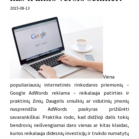
2015-08-13
Viena
populiariausių internetinės rinkodaros priemonių –
Google AdWords reklama – reikalauja patirties ir
praktinių žinių. Daugelis smulkių ar vidutinių įmonių
nusprendžia AdWords paskyras prižiūrėti
savarankiškai. Praktika rodo, kad didžioji dalis tokių
bendrovių neišvengiamai daro vienas ar kitas klaidas,
kurios reikalauja didesnių investicijų ir trukdo numatytų