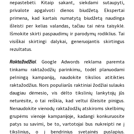
nepastebėti. Kitaip sakant, siekdami sutaupyti,
privalote apgalvoti dienos biudžetą. Ekspertai
primena, kad kartais numatytą biudžetą naudinga
išleisti per kelias valandas, tačiau tai nėra taisyklė.
Išmokite skirti paspaudimų ir parodymų rodiklius. Tai
visiškai skirtingi dalykai, generuojantis skirtingus
rezultatus.
Raktažodžiai
. Google Adwords reklama paremta
tinkamu raktažodžių parinkimu, todėl planuodami
pelningą kampaniją, naudokite tikslios atitikties
raktažodžius. Nors populiarūs raktiniai žodžiai sulauks
daugiau dėmesio, vis dėlto tikslinių lankytojų jūs
neturėsite, o tai reiškia, kad veltui išleisite pinigus.
Nenaudokite vienodų raktažodžių atskiroms skelbimų
grupėms vienoje kampanijoje, kadangi konkuruosite
patys su savimi, be to, vartotojai bus nukreipti ne į
tikslinius, o į bendrinius svetainės puslapius.