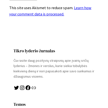
This site uses Akismet to reduce spam.
Learn how
your comment data is processed.
Tikro lyderio žurnalas
Čia rasite daug pozityvių straipsnių apie įvairių sričių
lyderius – žmones ir verslus, kurie siekia tobulybės
kiekvieną dieną ir nori papasakoti apie savo sunkumus ir
džiaugsmus visiems.
Twitter
Instagram
Facebook
Link
Temos