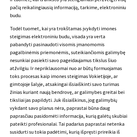
pačią reikalingiausią informaciją, tarkime, elektroniniu
budu.
Todėl tuomet, kai yra trokštamas įvykdyti imones
steigimas elektroniniu budu, visada yra verta
pabandyti pasinaudoti visomis įmanomomis
pagalbinėmis priemonėmis, suteikiančiomis galimybę
nesunkiai pasiekti savo pageidaujamus tikslus šiuo
atžvilgiu. Ir nepriklausomai nuo ar būtų formuojamas
toks procesas kaip imones steigimas Vokietijoje, ar
gimtojoje šalyje, atsakingai išsiaiškinti savo turimas
žinias kuriant naują bendrovę, ar galimybes greitai bei
tiksliai jas papildyti. Juk išsiaiškinus, jog galimybių
vykdant savo planus nėra, paprastai būna daug
paprasčiau pasidomėti informacija, kurią galėtų skubiai
pateikti profesionalai. Tai padarius paprastai netenka
susidurti su tokia padėtimi, kurią išpręsti prireikia iš