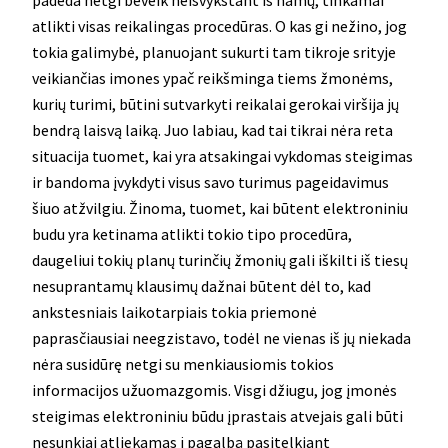
atlikti visas reikalingas procedūras. O kas gi nežino, jog
tokia galimybė, planuojant sukurti tam tikroje srityje
veikiančias imones ypač reikšminga tiems žmonėms,
kurių turimi, būtini sutvarkyti reikalai gerokai viršija jų
bendrą laisvą laiką. Juo labiau, kad tai tikrai nėra reta
situacija tuomet, kai yra atsakingai vykdomas steigimas
ir bandoma įvykdyti visus savo turimus pageidavimus
šiuo atžvilgiu. Žinoma, tuomet, kai būtent elektroniniu
budu yra ketinama atlikti tokio tipo procedūra,
daugeliui tokių planų turinčių žmonių gali iškilti iš tiesų
nesuprantamų klausimų dažnai būtent dėl to, kad
ankstesniais laikotarpiais tokia priemonė
paprasčiausiai neegzistavo, todėl ne vienas iš jų niekada
nėra susidūrę netgi su menkiausiomis tokios
informacijos užuomazgomis. Visgi džiugu, jog įmonės
steigimas elektroniniu būdu įprastais atvejais gali būti
nesunkiai atliekamas į pagalbą pasitelkiant