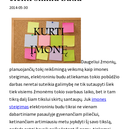
2014-05-30
Daugeliui žmonių,
planuojančių tokį reikšmingą veiksmą kaip imones
steigimas, elektroniniu budu atliekamas tokio pobūdžio
darbas neretai suteikia galimybę ne tik sutaupyti šiek
tiek visiems žmonėms tokio svarbaus laiko, bet ir tam
tikrą dalį šiam tikslui skirtų santaupų. Juk
imones
steigimas
elektroniniu budu tikrai ne vienam
dabartiniame pasaulyje gyvenančiam piliečiui,
ketinančiam artimiausiu metu įvykdyti šį savo tikslą,
padeda netgi beveik neišvykstant iš namų, tinkamai