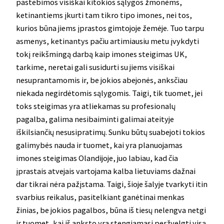
pastebimos visiškai kitokios sąlygos žmonėms,
ketinantiems įkurti tam tikro tipo imones, nei tos,
kurios būna jiems įprastos gimtojoje žemėje. Tuo tarpu
asmenys, ketinantys pačiu artimiausiu metu įvykdyti
tokį reikšmingą darbą kaip imones steigimas UK,
tarkime, neretai gali susidurti su jiems visiškai
nesuprantamomis ir, be jokios abejonės, anksčiau
niekada negirdėtomis sąlygomis. Taigi, tik tuomet, jei
toks steigimas yra atliekamas su profesionalų
pagalba, galima nesibaiminti galimai ateityje
iškilsiančių nesusipratimų. Sunku būtų suabejoti tokios
galimybės nauda ir tuomet, kai yra planuojamas
imones steigimas Olandijoje, juo labiau, kad čia
įprastais atvejais vartojama kalba lietuviams dažnai
dar tikrai nėra pažįstama. Taigi, šioje šalyje tvarkyti itin
svarbius reikalus, pasitelkiant ganėtinai menkas
žinias, be jokios pagalbos, būna iš tiesų nelengva netgi
ir tuomet, kai iš anksto yra stengiamasi peržvelgti visą