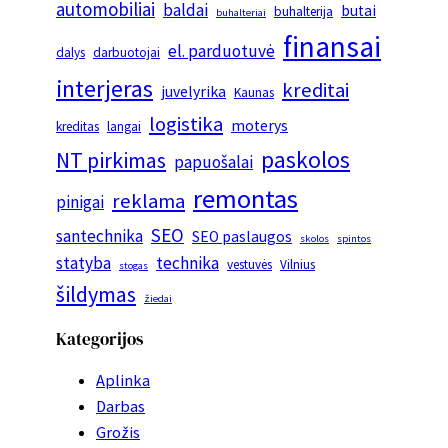
automobiliai
baldai
butai
buhalterija
buhalteriai
finansai
el. parduotuvė
dalys
darbuotojai
interjeras
kreditai
juvelyrika
Kaunas
logistika
moterys
kreditas
langai
paskolos
NT pirkimas
papuošalai
remontas
reklama
pinigai
SEO
santechnika
SEO paslaugos
skolos
spintos
statyba
technika
vestuvės
Vilnius
stogas
šildymas
žiedai
Kategorijos
Aplinka
Darbas
Grožis