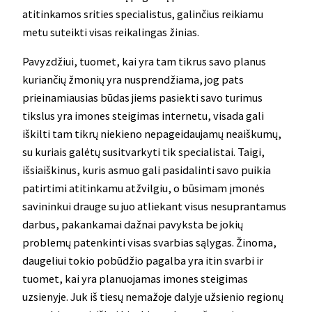
atitinkamos srities specialistus, galinčius reikiamu
metu suteikti visas reikalingas žinias.
Pavyzdžiui, tuomet, kai yra tam tikrus savo planus
kuriančių žmonių yra nusprendžiama, jog pats
prieinamiausias būdas jiems pasiekti savo turimus
tikslus yra imones steigimas internetu, visada gali
iškilti tam tikrų niekieno nepageidaujamų neaiškumų,
su kuriais galėtų susitvarkyti tik specialistai. Taigi,
išsiaiškinus, kuris asmuo gali pasidalinti savo puikia
patirtimi atitinkamu atžvilgiu, o būsimam įmonės
savininkui drauge su juo atliekant visus nesuprantamus
darbus, pakankamai dažnai pavyksta be jokių
problemų patenkinti visas svarbias sąlygas. Žinoma,
daugeliui tokio pobūdžio pagalba yra itin svarbi ir
tuomet, kai yra planuojamas imones steigimas
uzsienyje. Juk iš tiesų nemažoje dalyje užsienio regionų