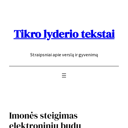
Eiti
prie
turinio
Tikro lyderio tekstai
Straipsniai apie verslą ir gyvenimą
Imonės steigimas
elektroniniu budu