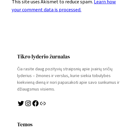
This site uses Akismet to reduce spam.
Learn how
your comment data is processed.
Tikro lyderio žurnalas
Čia rasite daug pozityvių straipsnių apie įvairių sričių
lyderius – žmones ir verslus, kurie siekia tobulybės
kiekvieną dieną ir nori papasakoti apie savo sunkumus ir
džiaugsmus visiems.
Twitter
Instagram
Facebook
Link
Temos