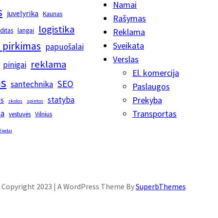
Namai
s
juvelyrika
Kaunas
Rašymas
logistika
editas
langai
Reklama
 pirkimas
Sveikata
papuošalai
Verslas
reklama
pinigai
El. komercija
s
SEO
santechnika
Paslaugos
statyba
Prekyba
os
skolos
spintos
ka
Transportas
vestuvės
Vilnius
žiedai
Copyright 2023 | A WordPress Theme By
SuperbThemes