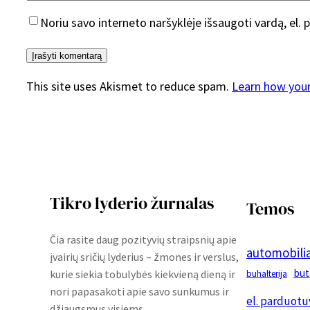
Noriu savo interneto naršyklėje išsaugoti vardą, el. p
This site uses Akismet to reduce spam.
Learn how you
Tikro lyderio žurnalas
Temos
Čia rasite daug pozityvių straipsnių apie
automobilia
įvairių sričių lyderius – žmones ir verslus,
but
kurie siekia tobulybės kiekvieną dieną ir
buhalterija
nori papasakoti apie savo sunkumus ir
el. parduotu
džiaugsmus visiems.