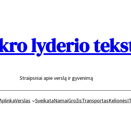
kro lyderio teks
Straipsniai apie verslą ir gyvenimą
Aplinka
Verslas
Sveikata
Namai
Grožis
Transportas
Kelionės
I