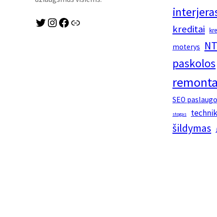
interjera
Twitter
Instagram
Facebook
Link
kreditai
kr
NT
moterys
paskolos
remonta
SEO paslaug
techni
stogas
šildymas