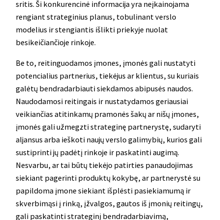
sritis. Ši konkurencinė informacija yra neįkainojama
rengiant strateginius planus, tobulinant verslo
modelius ir stengiantis išlikti priekyje nuolat
besikeičiančioje rinkoje.
Be to, reitinguodamos įmones, įmonės gali nustatyti
potencialius partnerius, tiekėjus ar klientus, su kuriais
galėtų bendradarbiauti siekdamos abipusės naudos.
Naudodamosi reitingais ir nustatydamos geriausiai
veikiančias atitinkamų pramonės šakų ar nišų įmones,
įmonės gali užmegzti strateginę partnerystę, sudaryti
aljansus arba ieškoti naujų verslo galimybių, kurios gali
sustiprinti jų padėtį rinkoje ir paskatinti augimą.
Nesvarbu, ar tai būtų tiekėjo patirties panaudojimas
siekiant pagerinti produktų kokybę, ar partnerystė su
papildoma įmone siekiant išplėsti pasiekiamumą ir
skverbimąsi į rinką, įžvalgos, gautos iš įmonių reitingų,
gali paskatinti strateginį bendradarbiavimą,