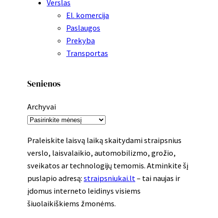
Verslas
El. komercija
Paslaugos
Prekyba
Transportas
Senienos
Archyvai
Praleiskite laisvą laiką skaitydami straipsnius
verslo, laisvalaikio, automobilizmo, grožio,
sveikatos ar technologijų temomis. Atminkite šį
puslapio adresą:
straipsniukai.lt
– tai naujas ir
įdomus interneto leidinys visiems
šiuolaikiškiems žmonėms.