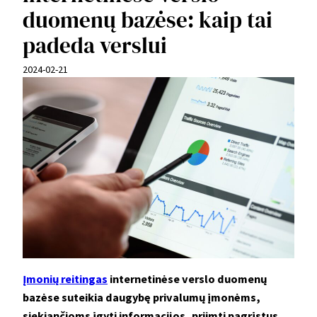
duomenų bazėse: kaip tai
padeda verslui
2024-02-21
Įmonių reitingas
internetinėse verslo duomenų
bazėse suteikia daugybę privalumų įmonėms,
siekiančioms įgyti informacijos, priimti pagrįstus