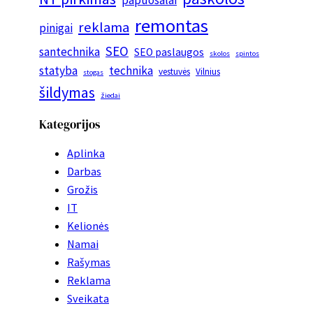
papuošalai
remontas
reklama
pinigai
SEO
santechnika
SEO paslaugos
skolos
spintos
statyba
technika
vestuvės
Vilnius
stogas
šildymas
žiedai
Kategorijos
Aplinka
Darbas
Grožis
IT
Kelionės
Namai
Rašymas
Reklama
Sveikata