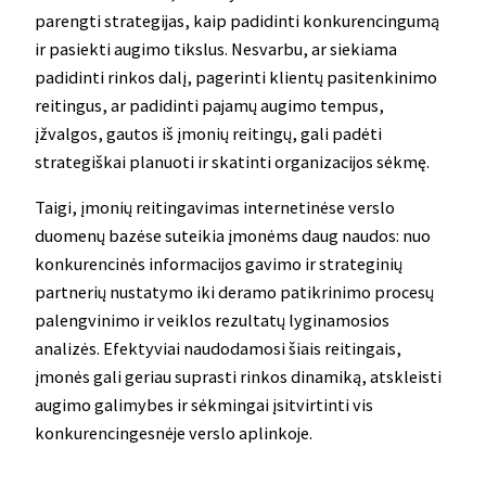
parengti strategijas, kaip padidinti konkurencingumą
ir pasiekti augimo tikslus. Nesvarbu, ar siekiama
padidinti rinkos dalį, pagerinti klientų pasitenkinimo
reitingus, ar padidinti pajamų augimo tempus,
įžvalgos, gautos iš įmonių reitingų, gali padėti
strategiškai planuoti ir skatinti organizacijos sėkmę.
Taigi, įmonių reitingavimas internetinėse verslo
duomenų bazėse suteikia įmonėms daug naudos: nuo
konkurencinės informacijos gavimo ir strateginių
partnerių nustatymo iki deramo patikrinimo procesų
palengvinimo ir veiklos rezultatų lyginamosios
analizės. Efektyviai naudodamosi šiais reitingais,
įmonės gali geriau suprasti rinkos dinamiką, atskleisti
augimo galimybes ir sėkmingai įsitvirtinti vis
konkurencingesnėje verslo aplinkoje.