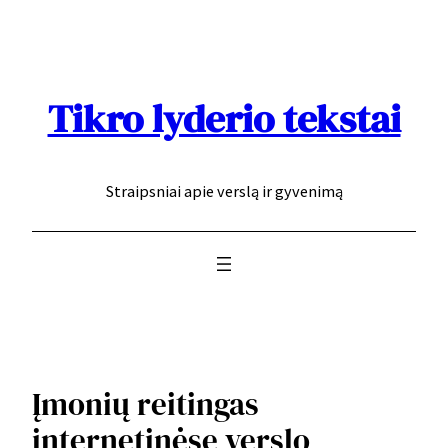
Eiti
prie
turinio
Tikro lyderio tekstai
Straipsniai apie verslą ir gyvenimą
Įmonių reitingas
internetinėse verslo