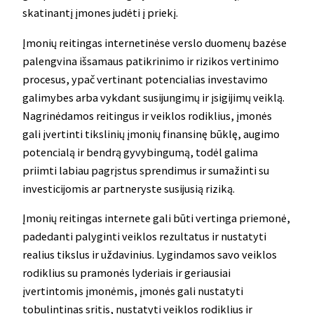
skatinantį įmones judėti į priekį.
Įmonių reitingas internetinėse verslo duomenų bazėse
palengvina išsamaus patikrinimo ir rizikos vertinimo
procesus, ypač vertinant potencialias investavimo
galimybes arba vykdant susijungimų ir įsigijimų veiklą.
Nagrinėdamos reitingus ir veiklos rodiklius, įmonės
gali įvertinti tikslinių įmonių finansinę būklę, augimo
potencialą ir bendrą gyvybingumą, todėl galima
priimti labiau pagrįstus sprendimus ir sumažinti su
investicijomis ar partneryste susijusią riziką.
Įmonių reitingas internete gali būti vertinga priemonė,
padedanti palyginti veiklos rezultatus ir nustatyti
realius tikslus ir uždavinius. Lygindamos savo veiklos
rodiklius su pramonės lyderiais ir geriausiai
įvertintomis įmonėmis, įmonės gali nustatyti
tobulintinas sritis, nustatyti veiklos rodiklius ir