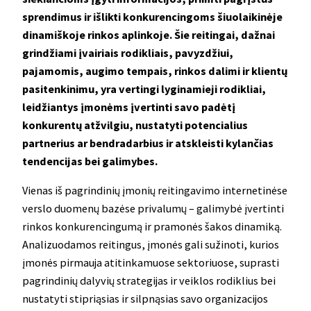
sprendimus ir išlikti konkurencingoms šiuolaikinėje
dinamiškoje rinkos aplinkoje. Šie reitingai, dažnai
grindžiami įvairiais rodikliais, pavyzdžiui,
pajamomis, augimo tempais, rinkos dalimi ir klientų
pasitenkinimu, yra vertingi lyginamieji rodikliai,
leidžiantys įmonėms įvertinti savo padėtį
konkurentų atžvilgiu, nustatyti potencialius
partnerius ar bendradarbius ir atskleisti kylančias
tendencijas bei galimybes.
Vienas iš pagrindinių įmonių reitingavimo internetinėse
verslo duomenų bazėse privalumų – galimybė įvertinti
rinkos konkurencingumą ir pramonės šakos dinamiką.
Analizuodamos reitingus, įmonės gali sužinoti, kurios
įmonės pirmauja atitinkamuose sektoriuose, suprasti
pagrindinių dalyvių strategijas ir veiklos rodiklius bei
nustatyti stipriąsias ir silpnąsias savo organizacijos