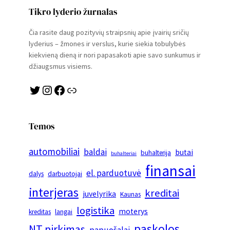
Tikro lyderio žurnalas
Čia rasite daug pozityvių straipsnių apie įvairių sričių
lyderius – žmones ir verslus, kurie siekia tobulybės
kiekvieną dieną ir nori papasakoti apie savo sunkumus ir
džiaugsmus visiems.
Twitter
Instagram
Facebook
Link
Temos
automobiliai
baldai
butai
buhalterija
buhalteriai
finansai
el. parduotuvė
dalys
darbuotojai
interjeras
kreditai
juvelyrika
Kaunas
logistika
moterys
kreditas
langai
paskolos
NT pirkimas