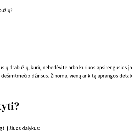
bužių?
usių drabužių, kurių nebedėvite arba kuriuos apsirengusios ja
 dešimtmečio džinsus. Žinoma, vieną ar kitą aprangos detalę,
kyti?
ti į šiuos dalykus: