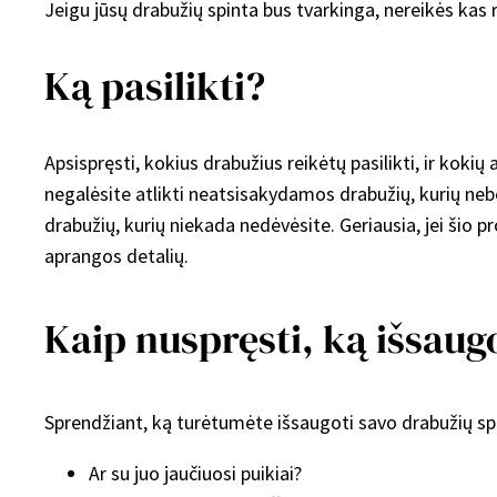
Jeigu jūsų drabužių spinta bus tvarkinga, nereikės kas r
Ką pasilikti?
Apsispręsti, kokius drabužius reikėtų pasilikti, ir kokių
negalėsite atlikti neatsisakydamos drabužių, kurių neb
drabužių, kurių niekada nedėvėsite. Geriausia, jei šio pr
aprangos detalių.
Kaip nuspręsti, ką išsaug
Sprendžiant, ką turėtumėte išsaugoti savo drabužių spi
Ar su juo jaučiuosi puikiai?