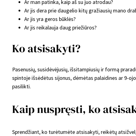
Ar man patinka, kaip aš su juo atrodau?
Ar jis dera prie daugelio kitų gražiausių mano dra
Ar jis yra geros būklės?
Ar jis reikalauja daug priežiūros?
Ko atsisakyti?
Pasenusių, susidėvėjusių, išsitampiusių ir formą prarad
spintoje išsėdėtus sijonus, dėmėtas palaidines ar 9-ojo
pasilikti.
Kaip nuspręsti, ko atsisa
Sprendžiant, ko turėtumėte atsisakyti, reikėtų atsižvelg