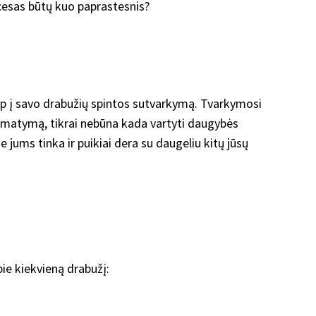
rocesas būtų kuo paprastesnis?
i kaip į savo drabužių spintos sutvarkymą. Tvarkymosi
asimatymą, tikrai nebūna kada vartyti daugybės
e jums tinka ir puikiai dera su daugeliu kitų jūsų
ie kiekvieną drabužį: