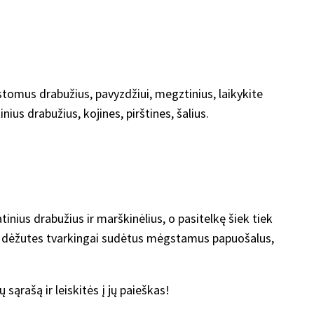
kstomus drabužius, pavyzdžiui, megztinius, laikykite
us drabužius, kojines, pirštines, šalius.
inius drabužius ir marškinėlius, o pasitelkę šiek tiek
iras dėžutes tvarkingai sudėtus mėgstamus papuošalus,
 sąrašą ir leiskitės į jų paieškas!