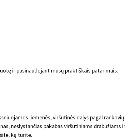
zduotę ir pasinaudojant mūsų praktiškais patarimais.
oksniuojamos liemenės, viršutinės dalys pagal rankovių
 plonas, neslystančias pakabas viršutiniams drabužiams ir
ite, ką turite.