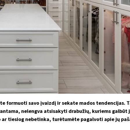
ate formuoti savo įvaizdį ir sekate mados tendencijas.
prantama, nelengva atsisakyti drabužių, kuriems galbūt j
o ar tiesiog nebetinka, turėtumėte pagalvoti apie jų paš