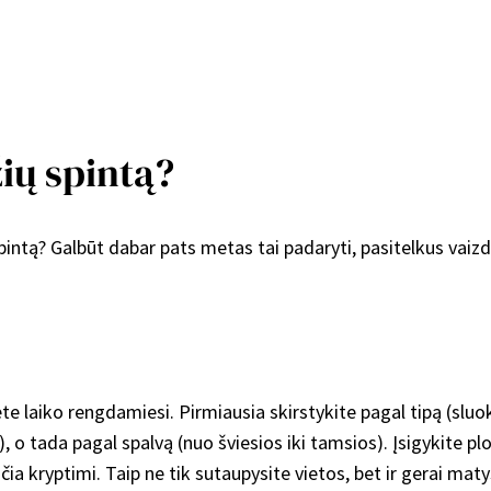
ių spintą?
spintą? Galbūt dabar pats metas tai padaryti, pasitelkus vai
te laiko rengdamiesi. Pirmiausia skirstykite pagal tipą (slu
ltai), o tada pagal spalvą (nuo šviesios iki tamsios). Įsigykite
a kryptimi. Taip ne tik sutaupysite vietos, bet ir gerai matys