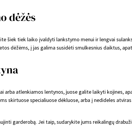
mo dėžės
ite šiek tiek laiko įvaldyti lankstymo menui ir lengvai sulan
tos dėžėms, į jas galima susidėti smulkesnius daiktus, apatini
tyna
 arba atlenkiamos lentynos, juose galite laikyti kojines, apat
s jiems skirtuose specialiuose dėkluose, arba į nedideles atv
ujinti garderobą. Jei taip, sudarykite jums reikalingų drabužių