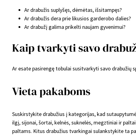
Ar drabužis suplyšęs, dėmėtas, išsitampęs?
Ar drabužis dera prie likusios garderobo dalies?
Ar drabužį galima prikelti naujam gyvenimui?
Kaip tvarkyti savo drabuž
Ar esate pasirengę tobulai susitvarkyti savo drabužių 
Vieta pakaboms
Suskirstykite drabužius į kategorijas, kad sutaupytumė
ilgį, sijonai, šortai, kelnės, suknelės, megztiniai ir pa
paltams. Kitus drabužius tvarkingai sulankstykite ta pači