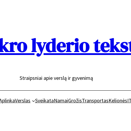
kro lyderio teks
Straipsniai apie verslą ir gyvenimą
Aplinka
Verslas
Sveikata
Namai
Grožis
Transportas
Kelionės
I