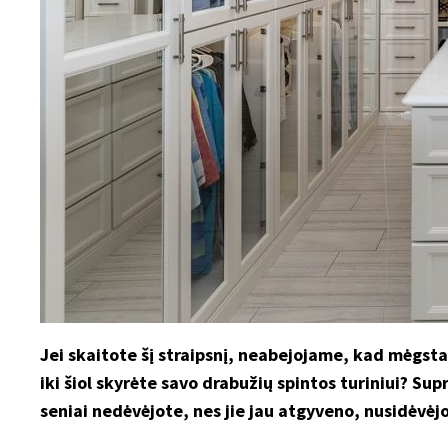
Jei skaitote šį straipsnį, neabejojame, kad mėgst
iki šiol skyrėte savo drabužių spintos turiniui? Su
seniai nedėvėjote, nes jie jau atgyveno, nusidėvėj