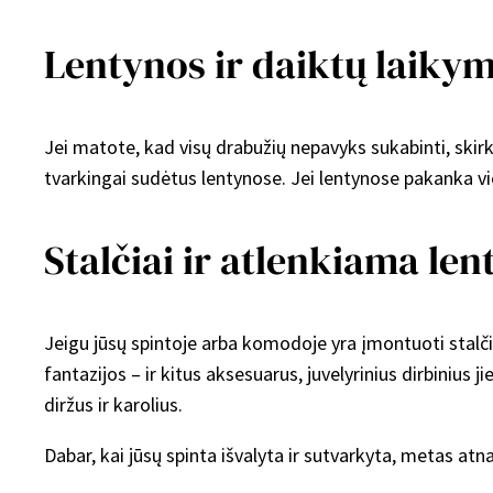
Lentynos ir daiktų laiky
Jei matote, kad visų drabužių nepavyks sukabinti, skirk
tvarkingai sudėtus lentynose. Jei lentynose pakanka vie
Stalčiai ir atlenkiama len
Jeigu jūsų spintoje arba komodoje yra įmontuoti stalčiai
fantazijos – ir kitus aksesuarus, juvelyrinius dirbiniu
diržus ir karolius.
Dabar, kai jūsų spinta išvalyta ir sutvarkyta, metas atna