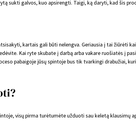
ytą sukti galvos, kuo apsirengti. Taigi, ką daryti, kad šis p
 atsisakyti, kartais gali būti nelengva. Geriausia į tai žiūrėt
edėvite. Kai ryte skubate į darbą arba vakare ruošiatės į p
oceso pabaigoje jūsų spintoje bus tik tvarkingi drabužiai, kuri
oti?
ntoje, visų pirma turėtumėte užduoti sau keletą klausimų ap