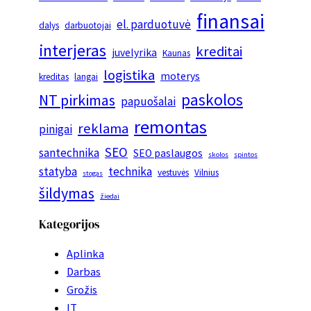
finansai
el. parduotuvė
dalys
darbuotojai
interjeras
kreditai
juvelyrika
Kaunas
logistika
moterys
kreditas
langai
paskolos
NT pirkimas
papuošalai
remontas
reklama
pinigai
SEO
santechnika
SEO paslaugos
skolos
spintos
statyba
technika
vestuvės
Vilnius
stogas
šildymas
žiedai
Kategorijos
Aplinka
Darbas
Grožis
IT