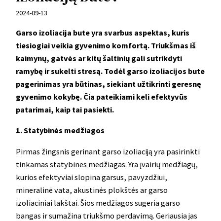
2024-09-13
Garso izoliacija bute yra svarbus aspektas, kuris
tiesiogiai veikia gyvenimo komfortą. Triukšmas iš
kaimynų, gatvės ar kitų šaltinių gali sutrikdyti
ramybę ir sukelti stresą. Todėl garso izoliacijos bute
pagerinimas yra būtinas, siekiant užtikrinti geresnę
gyvenimo kokybę. Čia pateikiami keli efektyvūs
patarimai, kaip tai pasiekti.
1. Statybinės medžiagos
Pirmas žingsnis gerinant garso izoliaciją yra pasirinkti
tinkamas statybines medžiagas. Yra įvairių medžiagų,
kurios efektyviai slopina garsus, pavyzdžiui,
mineralinė vata, akustinės plokštės ar garso
izoliaciniai lakštai. Šios medžiagos sugeria garso
bangas ir sumažina triukšmo perdavimą. Geriausia jas