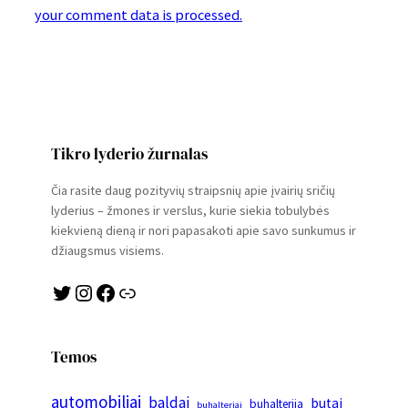
your comment data is processed.
Tikro lyderio žurnalas
Čia rasite daug pozityvių straipsnių apie įvairių sričių
lyderius – žmones ir verslus, kurie siekia tobulybės
kiekvieną dieną ir nori papasakoti apie savo sunkumus ir
džiaugsmus visiems.
Twitter
Instagram
Facebook
Link
Temos
automobiliai
baldai
butai
buhalterija
buhalteriai