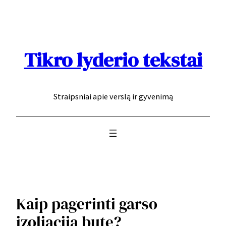
Eiti
prie
turinio
Tikro lyderio tekstai
Straipsniai apie verslą ir gyvenimą
Kaip pagerinti garso
izoliaciją bute?