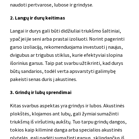
naudoti pertvarose, lubose ir grindyse.
2. Langų ir durų keitimas
Langai ir durys gali būti didžiuliai triukšmo šaltiniai,
ypač jei jie seni arba prastai izoliuoti. Norint pagerinti
garso izoliaciją, rekomenduojama investuoti į naujus,
dvigubus ar trigubus stiklus, kurie efektyviai slopina
išorinius garsus. Taip pat svarbu užtikrinti, kad durys
būtų sandarios, todėl verta apsvarstyti galimybę
pakeisti senas duris į akustines.
3. Grindų ir lubų sprendimai
Kitas svarbus aspektas yra grindys ir lubos. Akustinės
plokštės, klojamos ant lubų, gali žymiai sumažinti
triukšmą iš viršutinių aukštų. Tuo tarpu grindų dangos,
tokios kaip kiliminė danga arba specialios akustinės
plytelės, gali padėti sumažinti garsus, sklindančius iš