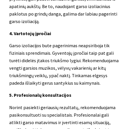
apatinių aukštų. Be to, naudojant garso izoliacinius
paklotus po grindų danga, galima dar labiau pagerinti
garso izoliaciją.
4. Vartotojų įpročiai
Garso izoliacijos bute pagerinimas neapsiriboja tik
fiziniais sprendimais. Gyventojų įpročiai taip pat gali
turėti didelės įtakos triukšmo lygiui. Rekomenduojama
vengti garsios muzikos, vėlyvų vakarienių ar kitų
triukšmingų veiklų, ypač naktį. Tinkamas elgesys
padeda išlaikyti gerus santykius su kaimynais.
5. Profesionalų konsultacijos
Norint pasiekti geriausių rezultatų, rekomenduojama
pasikonsultuoti su specialistais. Profesionalai gali
atlikti garso matavimus ir įvertinti esamą situaciją,