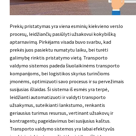
Prekių pristatymas yra viena esminių kiekvieno verslo
procesų, leidžiančių pasiūlyti užsakovui kokybišką
aptarnavimą. Pirkėjams visada buvo svarbu, kad
prekės juos pasiektu numatytu laiku, bei turėti
galimybę rinktis pristatymo vietą. Transporto
valdymo sistemos padeda šiuolaikinėms transporto
kompanijoms, bei logistikos skyrius turinčioms
įmonėms, optimizuoti savo procesus ir su pervežimais
susijusias išlaidas. Ši sistema iš esmės yra terpė,
leidžianti automatizuoti ir valdyti transporto
užsakymus, suteikianti lankstumo, renkantis
geriausius turimus resursus, vertinant užsakovų ir
kontragentų pageidavimus bei susijusius kaštus.
Transporto valdymo sistemos yra labai efektyvūs