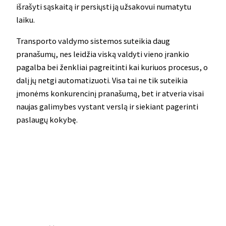
išrašyti sąskaitą ir persiųsti ją užsakovui numatytu
laiku.
Transporto valdymo sistemos suteikia daug
pranašumų, nes leidžia viską valdyti vieno įrankio
pagalba bei ženkliai pagreitinti kai kuriuos procesus, o
dalį jų netgi automatizuoti. Visa tai ne tik suteikia
įmonėms konkurencinį pranašumą, bet ir atveria visai
naujas galimybes vystant verslą ir siekiant pagerinti
paslaugų kokybę.