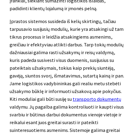
įrankiai, siekiant sumažinti logistikos išlaidas,
padidinti klientų lojalumą ir įmonės pelną.
Įprastos sistemos susideda iš kelių skirtingų, tačiau
tarpusavio susijusių modulių, kurie yra atsakingi už tam
tikrus procesus ir leidžia atsakingiems asmenims,
greičiau ir efektyviau atlikti darbus. Tarp tokių modulių
dažniausiai galima rasti užsakymų ir reisų valdymą,
kuris padeda susivesti visus duomenis, susijusius su
pateiktais užsakymais, tokius kaip prekių siuntėją,
gavėją, siuntos svorį, išmatavimus, sutartą kainą ir pan.
Jame logistikos vadybininkas gali realiu metu stebėti
užsakymo būklę ir informuoti užsakovą apie pokyčius.
Kiti moduliai gali būti susiję su
transporto dokumentų
valdymu. Jų pagalba galima kontroliuoti ir kaupti visus
svarbiu ir būtinus darbui dokumentus vienoje vietoje ir
reikalui esant juos greitai surasti ir pateikti
suinteresuotiems asmenims. Sistemoje galima greitai