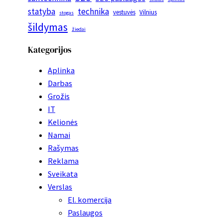
statyba
technika
vestuvės
Vilnius
stogas
šildymas
žiedai
Kategorijos
Aplinka
Darbas
Grožis
IT
Kelionės
Namai
Rašymas
Reklama
Sveikata
Verslas
El. komercija
Paslaugos