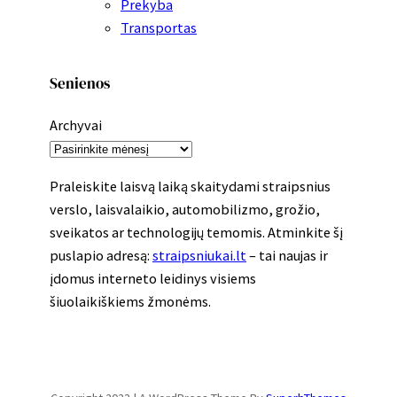
Prekyba
Transportas
Senienos
Archyvai
Praleiskite laisvą laiką skaitydami straipsnius
verslo, laisvalaikio, automobilizmo, grožio,
sveikatos ar technologijų temomis. Atminkite šį
puslapio adresą:
straipsniukai.lt
– tai naujas ir
įdomus interneto leidinys visiems
šiuolaikiškiems žmonėms.