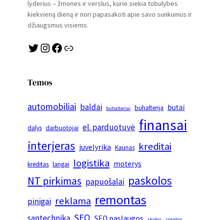
lyderius – žmones ir verslus, kurie siekia tobulybės
kiekvieną dieną ir nori papasakoti apie savo sunkumus ir
džiaugsmus visiems.
Twitter
Instagram
Facebook
Link
Temos
automobiliai
baldai
butai
buhalterija
buhalteriai
finansai
el. parduotuvė
dalys
darbuotojai
interjeras
kreditai
juvelyrika
Kaunas
logistika
moterys
kreditas
langai
paskolos
NT pirkimas
papuošalai
remontas
reklama
pinigai
SEO
santechnika
SEO paslaugos
skolos
spintos