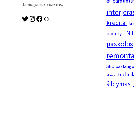
el. parduotu
džiaugsmus visiems.
interjera
Twitter
Instagram
Facebook
Link
kreditai
kr
NT
moterys
paskolos
remonta
SEO paslaug
techni
stogas
šildymas