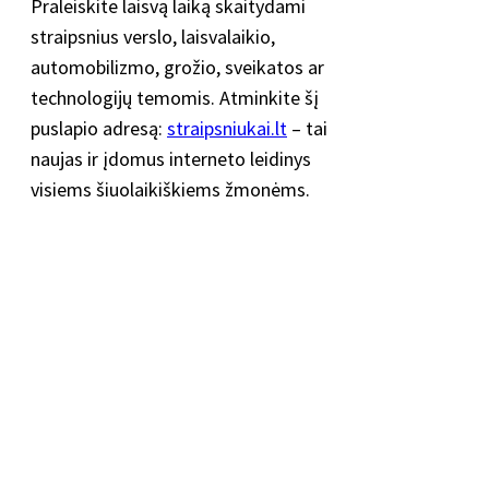
Praleiskite laisvą laiką skaitydami
straipsnius verslo, laisvalaikio,
automobilizmo, grožio, sveikatos ar
technologijų temomis. Atminkite šį
puslapio adresą:
straipsniukai.lt
– tai
naujas ir įdomus interneto leidinys
visiems šiuolaikiškiems žmonėms.