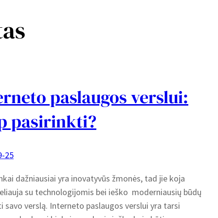
tas
erneto paslaugos verslui:
p pasirinkti?
9-25
inkai dažniausiai yra inovatyvūs žmonės, tad jie koja
eliauja su technologijomis bei ieško moderniausių būdų
ti savo verslą. Interneto paslaugos verslui yra tarsi