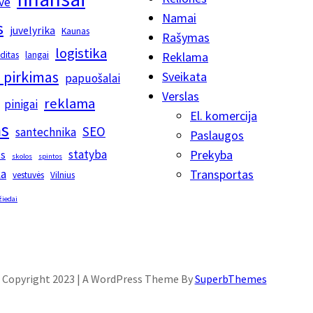
vė
Namai
s
juvelyrika
Kaunas
Rašymas
logistika
editas
langai
Reklama
 pirkimas
Sveikata
papuošalai
Verslas
reklama
pinigai
El. komercija
s
SEO
santechnika
Paslaugos
statyba
Prekyba
os
skolos
spintos
ka
Transportas
vestuvės
Vilnius
žiedai
Copyright 2023 | A WordPress Theme By
SuperbThemes