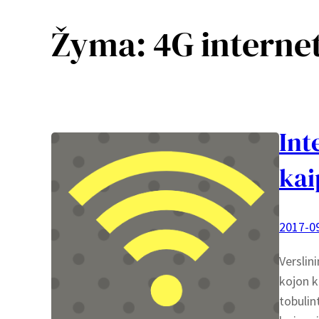
Žyma:
4G interne
Int
kai
2017-0
Verslin
kojon k
tobulin