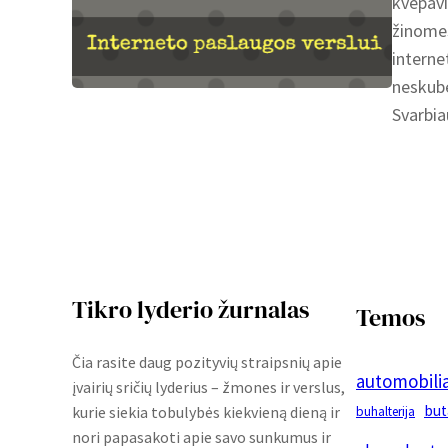
kvėpavi
žinomes
interne
neskubė
Svarbia
Tikro lyderio žurnalas
Temos
Čia rasite daug pozityvių straipsnių apie
automobilia
įvairių sričių lyderius – žmones ir verslus,
but
kurie siekia tobulybės kiekvieną dieną ir
buhalterija
nori papasakoti apie savo sunkumus ir