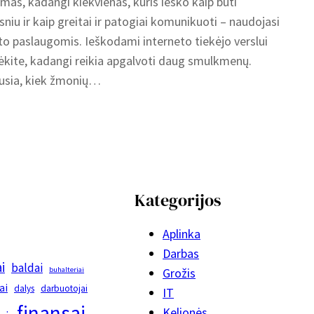
mas, kadangi kiekvienas, kuris ieško kaip būti
niu ir kaip greitai ir patogiai komunikuoti – naudojasi
to paslaugomis. Ieškodami interneto tiekėjo verslui
kite, kadangi reikia apgalvoti daug smulkmenų.
usia, kiek žmonių…
Kategorijos
Aplinka
Darbas
i
baldai
buhalteriai
Grožis
ai
dalys
darbuotojai
IT
finansai
Kelionės