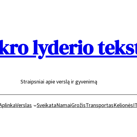
kro lyderio teks
Straipsniai apie verslą ir gyvenimą
Aplinka
Verslas
Sveikata
Namai
Grožis
Transportas
Kelionės
I