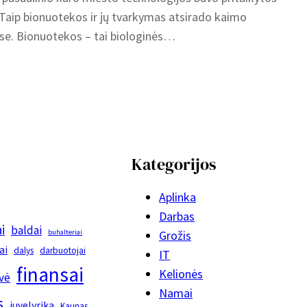
Taip bionuotekos ir jų tvarkymas atsirado kaimo
se. Bionuotekos – tai biologinės…
Kategorijos
Aplinka
Darbas
i
baldai
buhalteriai
Grožis
ai
dalys
darbuotojai
IT
finansai
Kelionės
vė
Namai
s
juvelyrika
Kaunas