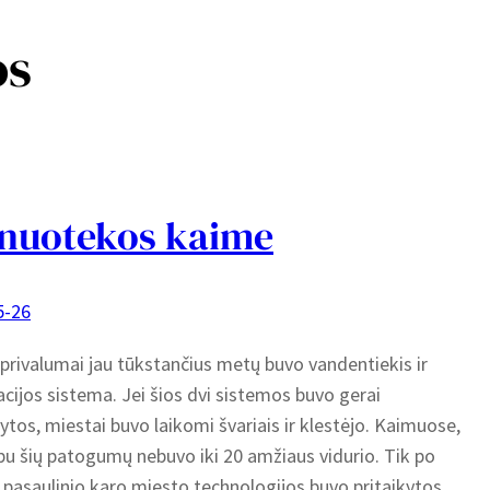
os
nuotekos kaime
5-26
privalumai jau tūkstančius metų buvo vandentiekis ir
acijos sistema. Jei šios dvi sistemos buvo gerai
ytos, miestai buvo laikomi švariais ir klestėjo. Kaimuose,
pu šių patogumų nebuvo iki 20 amžiaus vidurio. Tik po
 pasaulinio karo miesto technologijos buvo pritaikytos