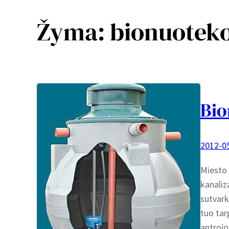
Žyma:
bionuotek
Bio
2012-0
Miesto 
kanaliz
sutvark
tuo tar
antrojo