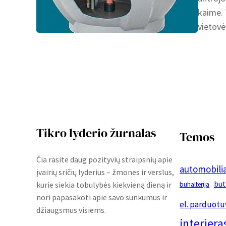
kaime. 
vietovė
Tikro lyderio žurnalas
Temos
Čia rasite daug pozityvių straipsnių apie
automobilia
įvairių sričių lyderius – žmones ir verslus,
but
kurie siekia tobulybės kiekvieną dieną ir
buhalterija
nori papasakoti apie savo sunkumus ir
el. parduotu
džiaugsmus visiems.
interjera