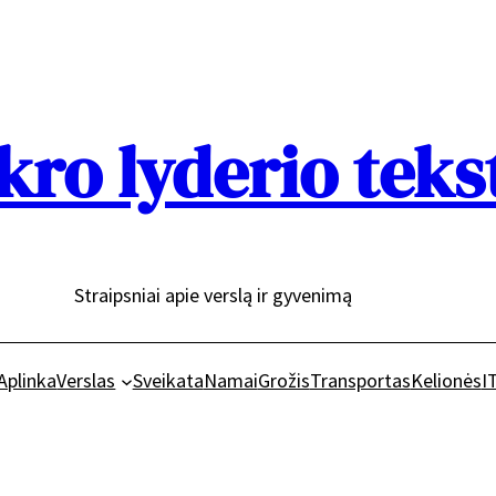
kro lyderio teks
Straipsniai apie verslą ir gyvenimą
Aplinka
Verslas
Sveikata
Namai
Grožis
Transportas
Kelionės
I