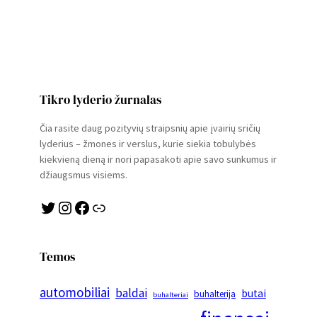
Tikro lyderio žurnalas
Čia rasite daug pozityvių straipsnių apie įvairių sričių
lyderius – žmones ir verslus, kurie siekia tobulybės
kiekvieną dieną ir nori papasakoti apie savo sunkumus ir
džiaugsmus visiems.
Twitter
Instagram
Facebook
Link
Temos
automobiliai
baldai
butai
buhalterija
buhalteriai