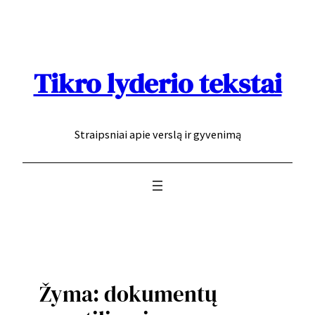
Eiti
prie
turinio
Tikro lyderio tekstai
Straipsniai apie verslą ir gyvenimą
Žyma:
dokumentų