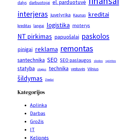
finansai
el. parduotuvė
dalys
darbuotojai
interjeras
kreditai
juvelyrika
Kaunas
logistika
moterys
kreditas
langai
paskolos
NT pirkimas
papuošalai
remontas
reklama
pinigai
SEO
santechnika
SEO paslaugos
skolos
spintos
statyba
technika
vestuvės
Vilnius
stogas
šildymas
žiedai
Kategorijos
Aplinka
Darbas
Grožis
IT
Kelionės