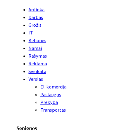
Aplinka
Darbas
Grožis
IT
Kelionės
Namai
Rašymas
Reklama
Sveikata
Verslas
El. komercija
Paslaugos
Prekyba
Transportas
Senienos