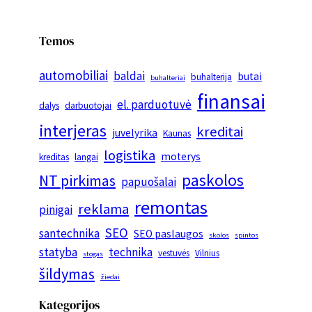
Temos
automobiliai
baldai
butai
buhalterija
buhalteriai
finansai
el. parduotuvė
dalys
darbuotojai
interjeras
kreditai
juvelyrika
Kaunas
logistika
moterys
kreditas
langai
paskolos
NT pirkimas
papuošalai
remontas
reklama
pinigai
SEO
santechnika
SEO paslaugos
skolos
spintos
statyba
technika
vestuvės
Vilnius
stogas
šildymas
žiedai
Kategorijos