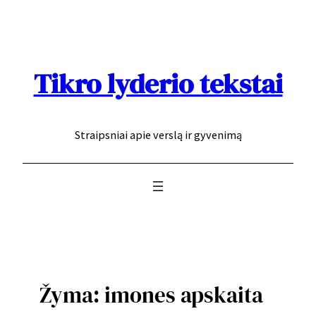
Eiti
prie
turinio
Tikro lyderio tekstai
Straipsniai apie verslą ir gyvenimą
Žyma:
imones apskaita