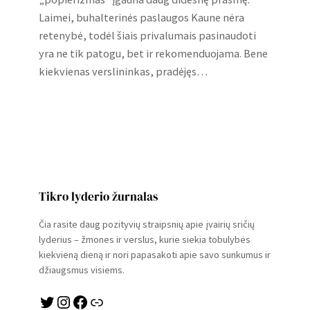
Laimei, buhalterinės paslaugos Kaune nėra
retenybė, todėl šiais privalumais pasinaudoti
yra ne tik patogu, bet ir rekomenduojama. Bene
kiekvienas verslininkas, pradėjęs…
Tikro lyderio žurnalas
Čia rasite daug pozityvių straipsnių apie įvairių sričių
lyderius – žmones ir verslus, kurie siekia tobulybės
kiekvieną dieną ir nori papasakoti apie savo sunkumus ir
džiaugsmus visiems.
Twitter
Instagram
Facebook
Link