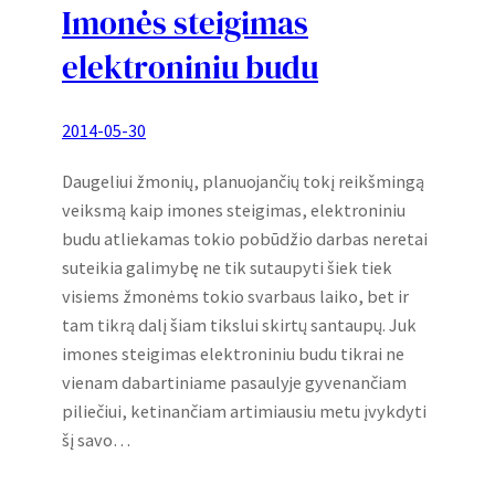
Imonės steigimas
elektroniniu budu
2014-05-30
Daugeliui žmonių, planuojančių tokį reikšmingą
veiksmą kaip imones steigimas, elektroniniu
budu atliekamas tokio pobūdžio darbas neretai
suteikia galimybę ne tik sutaupyti šiek tiek
visiems žmonėms tokio svarbaus laiko, bet ir
tam tikrą dalį šiam tikslui skirtų santaupų. Juk
imones steigimas elektroniniu budu tikrai ne
vienam dabartiniame pasaulyje gyvenančiam
piliečiui, ketinančiam artimiausiu metu įvykdyti
šį savo…