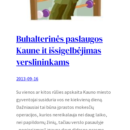
Buhalterinės paslaugos
Kaune it išsigelbėjimas
verslininkams
2013-09-16
Su vienos ar kitos rūšies apskaita Kauno miesto
gyventojai susiduria vos ne kiekvieną dieną.
Dažniausiai tai būna įprastos mokesčių
operacijos, kurios nereikalauja nei daug laiko,
nei papildomų žinių, tačiau verslo pasaulyje
„popierizmas“ įgauna daug didesnę prasmę.