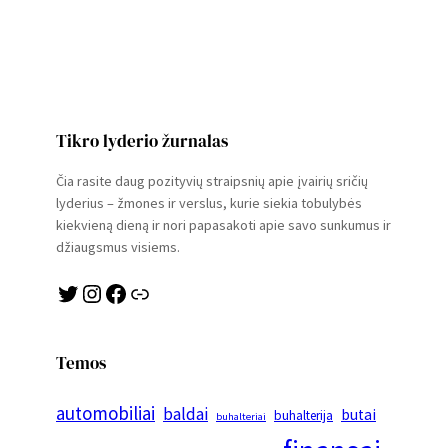
Tikro lyderio žurnalas
Čia rasite daug pozityvių straipsnių apie įvairių sričių
lyderius – žmones ir verslus, kurie siekia tobulybės
kiekvieną dieną ir nori papasakoti apie savo sunkumus ir
džiaugsmus visiems.
Twitter
Instagram
Facebook
Link
Temos
automobiliai
baldai
butai
buhalterija
buhalteriai