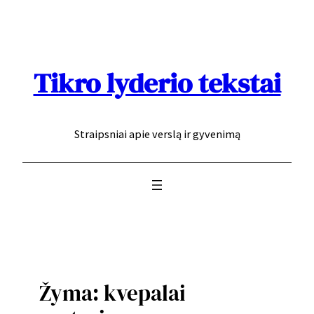
Eiti
prie
turinio
Tikro lyderio tekstai
Straipsniai apie verslą ir gyvenimą
Žyma:
kvepalai