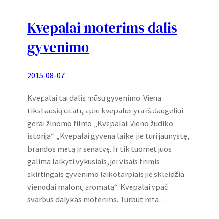
Kvepalai moterims dalis
gyvenimo
2015-08-07
Kvepalai tai dalis mūsų gyvenimo. Viena
tiksliausių citatų apie kvepalus yra iš daugeliui
gerai žinomo filmo „Kvepalai. Vieno žudiko
istorija“ „Kvepalai gyvena laike: jie turi jaunystę,
brandos metą ir senatvę. Ir tik tuomet juos
galima laikyti vykusiais, jei visais trimis
skirtingais gyvenimo laikotarpiais jie skleidžia
vienodai malonų aromatą“. Kvepalai ypač
svarbus dalykas moterims. Turbūt reta…