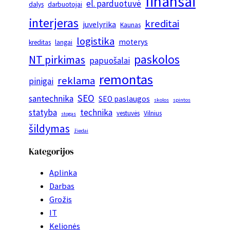
finansai
el. parduotuvė
dalys
darbuotojai
interjeras
kreditai
juvelyrika
Kaunas
logistika
moterys
kreditas
langai
paskolos
NT pirkimas
papuošalai
remontas
reklama
pinigai
SEO
santechnika
SEO paslaugos
skolos
spintos
statyba
technika
vestuvės
Vilnius
stogas
šildymas
žiedai
Kategorijos
Aplinka
Darbas
Grožis
IT
Kelionės