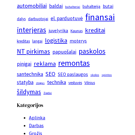
automobiliai
baldai
butai
buhalterija
buhalteriai
finansai
el. parduotuvė
dalys
darbuotojai
interjeras
kreditai
juvelyrika
Kaunas
logistika
moterys
kreditas
langai
paskolos
NT pirkimas
papuošalai
remontas
reklama
pinigai
SEO
santechnika
SEO paslaugos
skolos
spintos
statyba
technika
vestuvės
Vilnius
stogas
šildymas
žiedai
Kategorijos
Aplinka
Darbas
Grožis