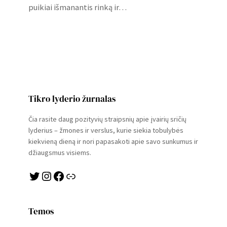
puikiai išmanantis rinką ir…
Tikro lyderio žurnalas
Čia rasite daug pozityvių straipsnių apie įvairių sričių
lyderius – žmones ir verslus, kurie siekia tobulybės
kiekvieną dieną ir nori papasakoti apie savo sunkumus ir
džiaugsmus visiems.
Twitter
Instagram
Facebook
Link
Temos