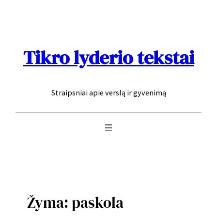
Eiti
prie
turinio
Tikro lyderio tekstai
Straipsniai apie verslą ir gyvenimą
Žyma:
paskola