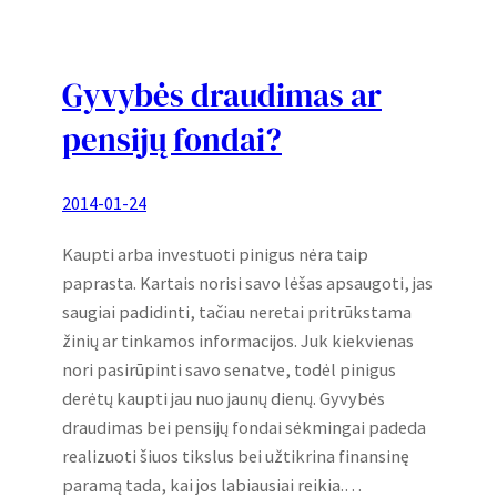
Gyvybės draudimas ar
pensijų fondai?
2014-01-24
Kaupti arba investuoti pinigus nėra taip
paprasta. Kartais norisi savo lėšas apsaugoti, jas
saugiai padidinti, tačiau neretai pritrūkstama
žinių ar tinkamos informacijos. Juk kiekvienas
nori pasirūpinti savo senatve, todėl pinigus
derėtų kaupti jau nuo jaunų dienų. Gyvybės
draudimas bei pensijų fondai sėkmingai padeda
realizuoti šiuos tikslus bei užtikrina finansinę
paramą tada, kai jos labiausiai reikia.…