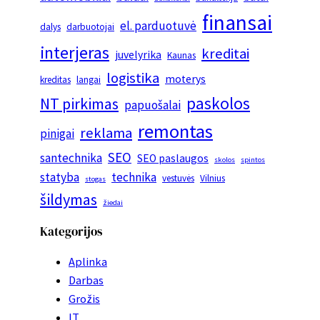
finansai
el. parduotuvė
dalys
darbuotojai
interjeras
kreditai
juvelyrika
Kaunas
logistika
moterys
kreditas
langai
paskolos
NT pirkimas
papuošalai
remontas
reklama
pinigai
SEO
santechnika
SEO paslaugos
skolos
spintos
statyba
technika
vestuvės
Vilnius
stogas
šildymas
žiedai
Kategorijos
Aplinka
Darbas
Grožis
IT