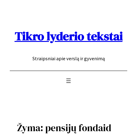
Eiti
prie
turinio
Tikro lyderio tekstai
Straipsniai apie verslą ir gyvenimą
Žyma:
pensijų fondaid