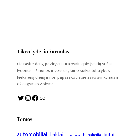
Tikro lyderio žurnalas
Čia rasite daug pozityvių straipsnių apie įvairių sričių
lyderius – žmones ir verslus, kurie siekia tobulybės
kiekvieną dieną ir nori papasakoti apie savo sunkumus ir
džiaugsmus visiems.
Twitter
Instagram
Facebook
Link
Temos
automobiliai
baldai
butai
buhalterija
buhalteriai