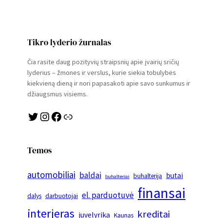
Tikro lyderio žurnalas
Čia rasite daug pozityvių straipsnių apie įvairių sričių
lyderius – žmones ir verslus, kurie siekia tobulybės
kiekvieną dieną ir nori papasakoti apie savo sunkumus ir
džiaugsmus visiems.
Twitter
Instagram
Facebook
Link
Temos
automobiliai
baldai
butai
buhalterija
buhalteriai
finansai
el. parduotuvė
dalys
darbuotojai
interjeras
kreditai
juvelyrika
Kaunas