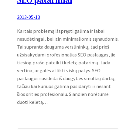
2013-05-13
Kartais problemą išspręsti galima ir labai
nesudėtingai, bei itin minimaliomis sąnaudomis.
Tai supranta dauguma verslininkų, tad prieš
užsisakydami profesionalias SEO paslaugas, jie
tiesiog prašo pateikti keletą patarimų, tada
vertina, ar galės atlikti viską patys. SEO
paslaugos susideda iš daugybės smulkių darbų,
tačiau kai kuriuos galima pasidaryti ir nesant
šios srities profesionalu. Šiandien norėtume
duoti keletą…