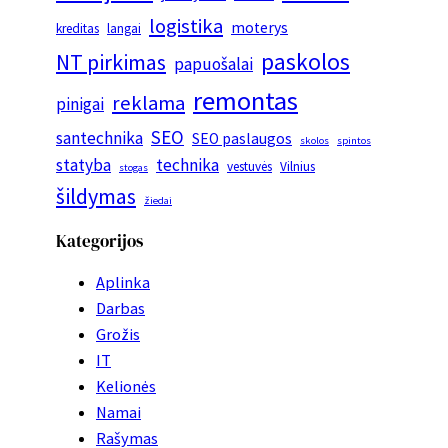
logistika
moterys
kreditas
langai
paskolos
NT pirkimas
papuošalai
remontas
reklama
pinigai
SEO
santechnika
SEO paslaugos
skolos
spintos
statyba
technika
vestuvės
Vilnius
stogas
šildymas
žiedai
Kategorijos
Aplinka
Darbas
Grožis
IT
Kelionės
Namai
Rašymas