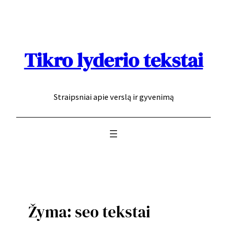
Eiti
prie
turinio
Tikro lyderio tekstai
Straipsniai apie verslą ir gyvenimą
Žyma:
seo tekstai