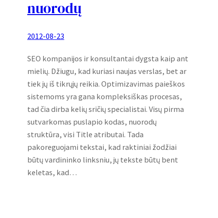
nuorodų
2012-08-23
SEO kompanijos ir konsultantai dygsta kaip ant
mielių. Džiugu, kad kuriasi naujas verslas, bet ar
tiek jų iš tikrųjų reikia. Optimizavimas paieškos
sistemoms yra gana kompleksiškas procesas,
tad čia dirba kelių sričių specialistai. Visų pirma
sutvarkomas puslapio kodas, nuorodų
struktūra, visi Title atributai. Tada
pakoreguojami tekstai, kad raktiniai žodžiai
būtų vardininko linksniu, jų tekste būtų bent
keletas, kad…