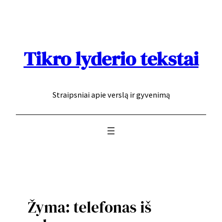
Eiti
prie
turinio
Tikro lyderio tekstai
Straipsniai apie verslą ir gyvenimą
Žyma:
telefonas iš