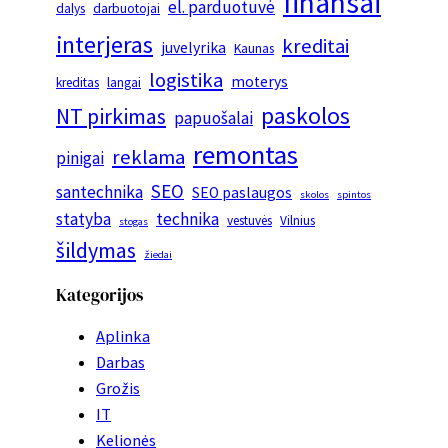
finansai
el. parduotuvė
dalys
darbuotojai
interjeras
kreditai
juvelyrika
Kaunas
logistika
moterys
kreditas
langai
paskolos
NT pirkimas
papuošalai
remontas
reklama
pinigai
SEO
santechnika
SEO paslaugos
skolos
spintos
statyba
technika
vestuvės
Vilnius
stogas
šildymas
žiedai
Kategorijos
Aplinka
Darbas
Grožis
IT
Kelionės