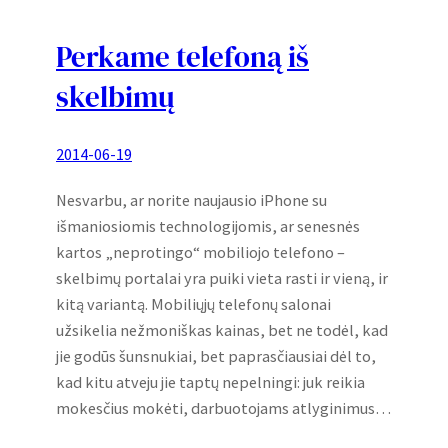
Perkame telefoną iš
skelbimų
2014-06-19
Nesvarbu, ar norite naujausio iPhone su
išmaniosiomis technologijomis, ar senesnės
kartos „neprotingo“ mobiliojo telefono –
skelbimų portalai yra puiki vieta rasti ir vieną, ir
kitą variantą. Mobiliųjų telefonų salonai
užsikelia nežmoniškas kainas, bet ne todėl, kad
jie godūs šunsnukiai, bet paprasčiausiai dėl to,
kad kitu atveju jie taptų nepelningi: juk reikia
mokesčius mokėti, darbuotojams atlyginimus…