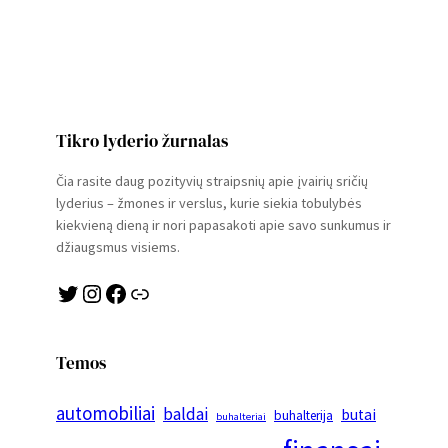
Tikro lyderio žurnalas
Čia rasite daug pozityvių straipsnių apie įvairių sričių
lyderius – žmones ir verslus, kurie siekia tobulybės
kiekvieną dieną ir nori papasakoti apie savo sunkumus ir
džiaugsmus visiems.
Twitter
Instagram
Facebook
Link
Temos
automobiliai
baldai
butai
buhalterija
buhalteriai