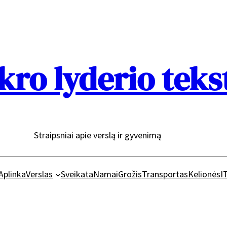
kro lyderio teks
Straipsniai apie verslą ir gyvenimą
Aplinka
Verslas
Sveikata
Namai
Grožis
Transportas
Kelionės
I