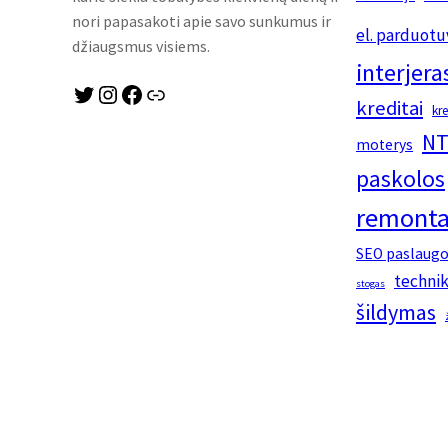
nori papasakoti apie savo sunkumus ir
el. parduotu
džiaugsmus visiems.
interjera
Twitter
Instagram
Facebook
Link
kreditai
kr
NT
moterys
paskolos
remonta
SEO paslaug
techni
stogas
šildymas