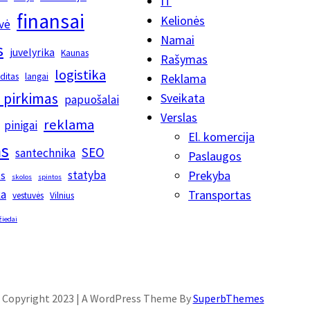
IT
finansai
Kelionės
vė
Namai
s
juvelyrika
Kaunas
Rašymas
logistika
editas
langai
Reklama
 pirkimas
Sveikata
papuošalai
Verslas
reklama
pinigai
El. komercija
s
SEO
santechnika
Paslaugos
statyba
Prekyba
os
skolos
spintos
ka
Transportas
vestuvės
Vilnius
žiedai
Copyright 2023 | A WordPress Theme By
SuperbThemes