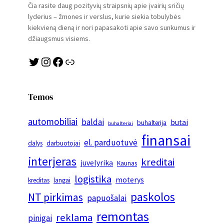
Čia rasite daug pozityvių straipsnių apie įvairių sričių
lyderius – žmones ir verslus, kurie siekia tobulybės
kiekvieną dieną ir nori papasakoti apie savo sunkumus ir
džiaugsmus visiems.
Twitter
Instagram
Facebook
Link
Temos
automobiliai
baldai
butai
buhalterija
buhalteriai
finansai
el. parduotuvė
dalys
darbuotojai
interjeras
kreditai
juvelyrika
Kaunas
logistika
moterys
kreditas
langai
paskolos
NT pirkimas
papuošalai
remontas
reklama
pinigai