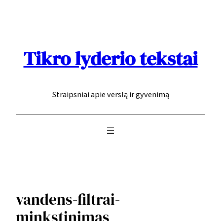
Eiti
prie
turinio
Tikro lyderio tekstai
Straipsniai apie verslą ir gyvenimą
vandens-filtrai-
minkstinimas