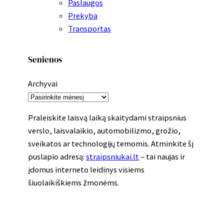
Paslaugos
Prekyba
Transportas
Senienos
Archyvai
Praleiskite laisvą laiką skaitydami straipsnius
verslo, laisvalaikio, automobilizmo, grožio,
sveikatos ar technologijų temomis. Atminkite šį
puslapio adresą:
straipsniukai.lt
– tai naujas ir
įdomus interneto leidinys visiems
šiuolaikiškiems žmonėms.