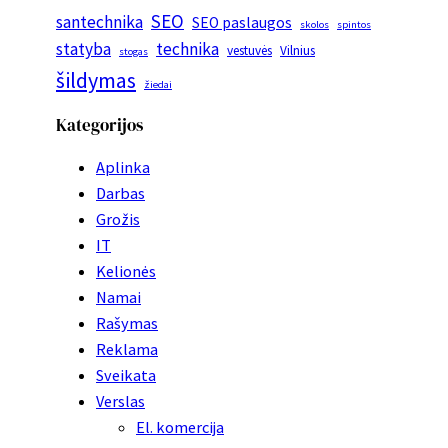
SEO
santechnika
SEO paslaugos
skolos
spintos
statyba
technika
vestuvės
Vilnius
stogas
šildymas
žiedai
Kategorijos
Aplinka
Darbas
Grožis
IT
Kelionės
Namai
Rašymas
Reklama
Sveikata
Verslas
El. komercija