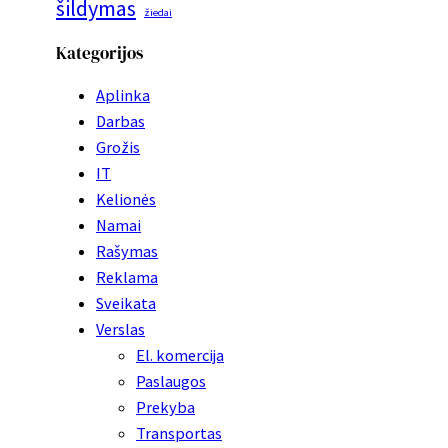
šildymas
žiedai
Kategorijos
Aplinka
Darbas
Grožis
IT
Kelionės
Namai
Rašymas
Reklama
Sveikata
Verslas
El. komercija
Paslaugos
Prekyba
Transportas