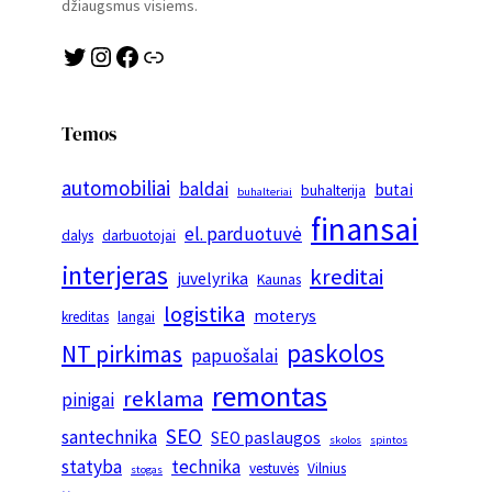
džiaugsmus visiems.
Twitter
Instagram
Facebook
Link
Temos
automobiliai
baldai
butai
buhalterija
buhalteriai
finansai
el. parduotuvė
dalys
darbuotojai
interjeras
kreditai
juvelyrika
Kaunas
logistika
moterys
kreditas
langai
paskolos
NT pirkimas
papuošalai
remontas
reklama
pinigai
SEO
santechnika
SEO paslaugos
skolos
spintos
statyba
technika
vestuvės
Vilnius
stogas