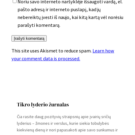
Noriu savo interneto naršyklėje išsaugoti vardą, el.
pašto adresą ir interneto puslapį, kad jų
nebereiktų įvesti iš naujo, kai kitą kartą vėl norėsiu
parašyti komentarą.
This site uses Akismet to reduce spam.
Learn how
your comment data is processed.
Tikro lyderio žurnalas
Čia rasite daug pozityvių straipsnių apie įvairių sričių
lyderius – žmones ir verslus, kurie siekia tobulybės
kiekvieną dieną ir nori papasakoti apie savo sunkumus ir