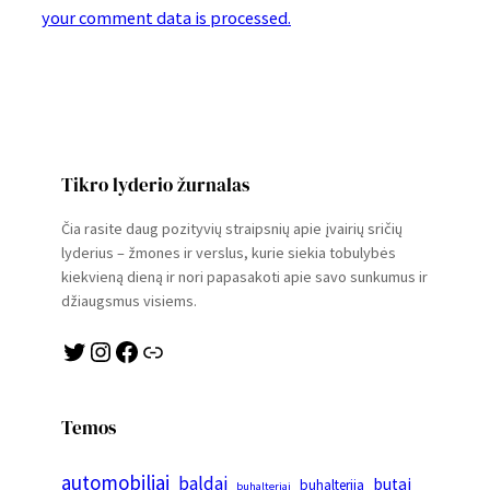
your comment data is processed.
Tikro lyderio žurnalas
Čia rasite daug pozityvių straipsnių apie įvairių sričių
lyderius – žmones ir verslus, kurie siekia tobulybės
kiekvieną dieną ir nori papasakoti apie savo sunkumus ir
džiaugsmus visiems.
Twitter
Instagram
Facebook
Link
Temos
automobiliai
baldai
butai
buhalterija
buhalteriai