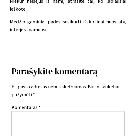
Niekur neišėjus iš namų atrasite tai, ko labiausiai
ieškote.
Medžio gaminiai padės susikurti išskirtinai nuostabų
interjerą namuose.
Parašykite komentarą
El. pašto adresas nebus skelbiamas.
Būtini laukeliai
pažymėti
*
Komentaras
*