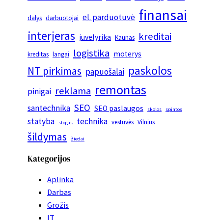
finansai
el. parduotuvė
dalys
darbuotojai
interjeras
kreditai
juvelyrika
Kaunas
logistika
moterys
kreditas
langai
paskolos
NT pirkimas
papuošalai
remontas
reklama
pinigai
SEO
santechnika
SEO paslaugos
skolos
spintos
statyba
technika
vestuvės
Vilnius
stogas
šildymas
žiedai
Kategorijos
Aplinka
Darbas
Grožis
IT