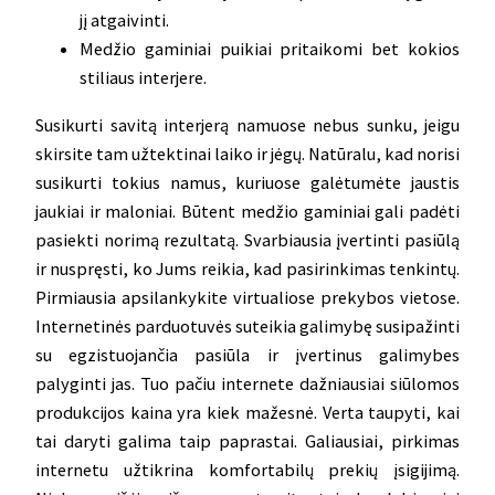
jį atgaivinti.
Medžio gaminiai puikiai pritaikomi bet kokios
stiliaus interjere.
Susikurti savitą interjerą namuose nebus sunku, jeigu
skirsite tam užtektinai laiko ir jėgų. Natūralu, kad norisi
susikurti tokius namus, kuriuose galėtumėte jaustis
jaukiai ir maloniai. Būtent medžio gaminiai gali padėti
pasiekti norimą rezultatą. Svarbiausia įvertinti pasiūlą
ir nuspręsti, ko Jums reikia, kad pasirinkimas tenkintų.
Pirmiausia apsilankykite virtualiose prekybos vietose.
Internetinės parduotuvės suteikia galimybę susipažinti
su egzistuojančia pasiūla ir įvertinus galimybes
palyginti jas. Tuo pačiu internete dažniausiai siūlomos
produkcijos kaina yra kiek mažesnė. Verta taupyti, kai
tai daryti galima taip paprastai. Galiausiai, pirkimas
internetu užtikrina komfortabilų prekių įsigijimą.