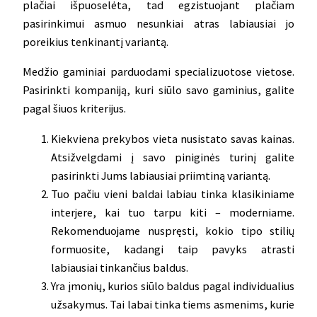
plačiai išpuoselėta, tad egzistuojant plačiam
pasirinkimui asmuo nesunkiai atras labiausiai jo
poreikius tenkinantį variantą.
Medžio gaminiai parduodami specializuotose vietose.
Pasirinkti kompaniją, kuri siūlo savo gaminius, galite
pagal šiuos kriterijus.
Kiekviena prekybos vieta nusistato savas kainas.
Atsižvelgdami į savo piniginės turinį galite
pasirinkti Jums labiausiai priimtiną variantą.
Tuo pačiu vieni baldai labiau tinka klasikiniame
interjere, kai tuo tarpu kiti – moderniame.
Rekomenduojame nuspręsti, kokio tipo stilių
formuosite, kadangi taip pavyks atrasti
labiausiai tinkančius baldus.
Yra įmonių, kurios siūlo baldus pagal individualius
užsakymus. Tai labai tinka tiems asmenims, kurie