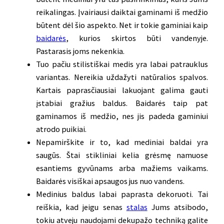
reikalingas. Įvairiausi daiktai gaminami iš medžio
būtent dėl šio aspekto. Net ir tokie gaminiai kaip
baidarės
, kurios skirtos būti vandenyje.
Pastarasis joms nekenkia.
Tuo pačiu stilistiškai medis yra labai patrauklus
variantas. Nereikia uždažyti natūralios spalvos.
Kartais paprasčiausiai lakuojant galima gauti
įstabiai gražius baldus. Baidarės taip pat
gaminamos iš medžio, nes jis padeda gaminiui
atrodo puikiai.
Nepamirškite ir to, kad mediniai baldai yra
saugūs. Štai stikliniai kelia grėsmę namuose
esantiems gyvūnams arba mažiems vaikams.
Baidarės visiškai apsaugos jus nuo vandens.
Medinius baldus labai paprasta dekoruoti. Tai
reiškia, kad jeigu senas
stalas
Jums atsibodo,
tokiu atveju naudojami dekupažo techniką galite