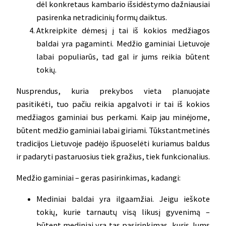
dėl konkretaus kambario išsidėstymo dažniausiai
pasirenka netradicinių formų daiktus.
Atkreipkite dėmesį į tai iš kokios medžiagos
baldai yra pagaminti. Medžio gaminiai Lietuvoje
labai populiarūs, tad gal ir jums reikia būtent
tokių.
Nusprendus, kuria prekybos vieta planuojate
pasitikėti, tuo pačiu reikia apgalvoti ir tai iš kokios
medžiagos gaminiai bus perkami. Kaip jau minėjome,
būtent medžio gaminiai labai giriami. Tūkstantmetinės
tradicijos Lietuvoje padėjo išpuoselėti kuriamus baldus
ir padaryti pastaruosius tiek gražius, tiek funkcionalius.
Medžio gaminiai – geras pasirinkimas, kadangi:
Mediniai baldai yra ilgaamžiai. Jeigu ieškote
tokių, kurie tarnautų visą likusį gyvenimą –
būtent mediniai yra tas pasirinkimas, kuris Jums