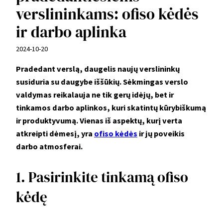
verslininkams: ofiso kėdės
ir darbo aplinka
2024-10-20
Pradedant verslą, daugelis naujų verslininkų
susiduria su daugybe iššūkių. Sėkmingas verslo
valdymas reikalauja ne tik gerų idėjų, bet ir
tinkamos darbo aplinkos, kuri skatintų kūrybiškumą
ir produktyvumą. Vienas iš aspektų, kurį verta
atkreipti dėmesį, yra
ofiso kėdės
ir jų poveikis
darbo atmosferai.
1. Pasirinkite tinkamą ofiso
kėdę