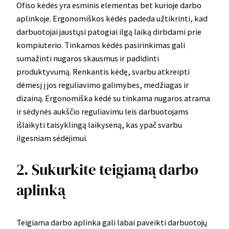
Ofiso kėdės yra esminis elementas bet kurioje darbo
aplinkoje. Ergonomiškos kėdės padeda užtikrinti, kad
darbuotojai jaustųsi patogiai ilgą laiką dirbdami prie
kompiuterio. Tinkamos kėdės pasirinkimas gali
sumažinti nugaros skausmus ir padidinti
produktyvumą. Renkantis kėdę, svarbu atkreipti
dėmesį į jos reguliavimo galimybes, medžiagas ir
dizainą. Ergonomiška kėdė su tinkama nugaros atrama
ir sėdynės aukščio reguliavimu leis darbuotojams
išlaikyti taisyklingą laikyseną, kas ypač svarbu
ilgesniam sėdėjimui.
2. Sukurkite teigiamą darbo
aplinką
Teigiama darbo aplinka gali labai paveikti darbuotojų