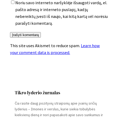
Noriu savo interneto naršyklėje išsaugoti vardą, el.
pašto adresą ir interneto puslapį, kad jų
nebereiktų įvesti iš naujo, kai kitą kartą vėl norėsiu
parašyti komentarą.
This site uses Akismet to reduce spam.
Learn how
your comment data is processed.
Tikro lyderio žurnalas
Čia rasite daug pozityvių straipsnių apie įvairių sričių
lyderius – žmones ir verslus, kurie siekia tobulybės
kiekvieną dieną ir nori papasakoti apie savo sunkumus ir