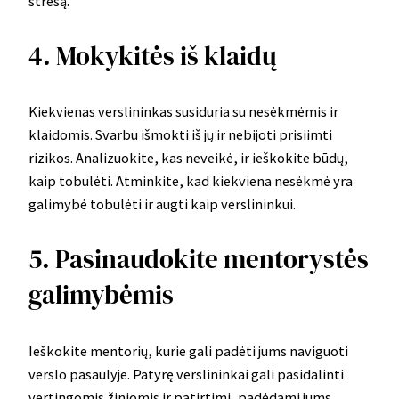
stresą.
4. Mokykitės iš klaidų
Kiekvienas verslininkas susiduria su nesėkmėmis ir
klaidomis. Svarbu išmokti iš jų ir nebijoti prisiimti
rizikos. Analizuokite, kas neveikė, ir ieškokite būdų,
kaip tobulėti. Atminkite, kad kiekviena nesėkmė yra
galimybė tobulėti ir augti kaip verslininkui.
5. Pasinaudokite mentorystės
galimybėmis
Ieškokite mentorių, kurie gali padėti jums naviguoti
verslo pasaulyje. Patyrę verslininkai gali pasidalinti
vertingomis žiniomis ir patirtimi, padėdami jums