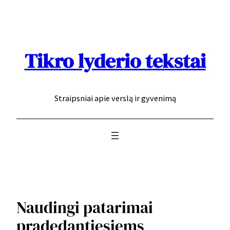
Eiti
prie
turinio
Tikro lyderio tekstai
Straipsniai apie verslą ir gyvenimą
Naudingi patarimai
pradedantiesiems