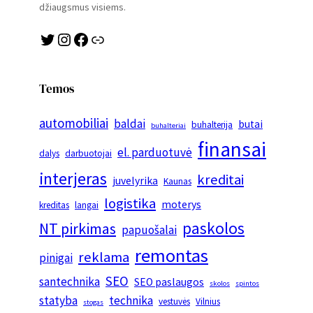
džiaugsmus visiems.
Twitter
Instagram
Facebook
Link
Temos
automobiliai
baldai
butai
buhalterija
buhalteriai
finansai
el. parduotuvė
dalys
darbuotojai
interjeras
kreditai
juvelyrika
Kaunas
logistika
moterys
kreditas
langai
paskolos
NT pirkimas
papuošalai
remontas
reklama
pinigai
SEO
santechnika
SEO paslaugos
skolos
spintos
statyba
technika
vestuvės
Vilnius
stogas