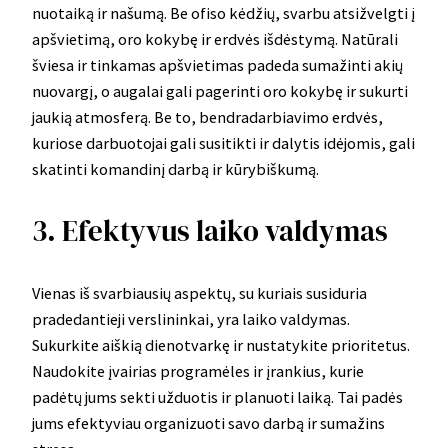
nuotaiką ir našumą. Be ofiso kėdžių, svarbu atsižvelgti į
apšvietimą, oro kokybę ir erdvės išdėstymą. Natūrali
šviesa ir tinkamas apšvietimas padeda sumažinti akių
nuovargį, o augalai gali pagerinti oro kokybę ir sukurti
jaukią atmosferą. Be to, bendradarbiavimo erdvės,
kuriose darbuotojai gali susitikti ir dalytis idėjomis, gali
skatinti komandinį darbą ir kūrybiškumą.
3. Efektyvus laiko valdymas
Vienas iš svarbiausių aspektų, su kuriais susiduria
pradedantieji verslininkai, yra laiko valdymas.
Sukurkite aiškią dienotvarkę ir nustatykite prioritetus.
Naudokite įvairias programėles ir įrankius, kurie
padėtų jums sekti užduotis ir planuoti laiką. Tai padės
jums efektyviau organizuoti savo darbą ir sumažins