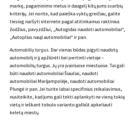
markę, pagaminimo metus ir daugelį kitų jums svarbių
kriterijų. Jei norite, kad paieška vyktų greičiau, galite
tiesiog naršyti internete pagal atitinkamus raktinius
žodžius, pavyzdžiui, „Autogidas naudoti automobiliai“,
„Autoplius nauji automobiliai“ ir pan.
Automobilių turgus.
Dar vienas būdas įsigyti naudotą
automobilį ir jį apžiūrėti bei įvertinti vietoje –
automobilių turgus. Jų yra įvairiuose miestuose. Tai gali
būti naudoti automobiliai Šiauliai, naudoti
automobiliai Marijampolėje, naudoti automobiliai
Plungė ir pan. Jei turite labai specifinius reikalavimus,
nusiteikite, kad jums gali tekti aplankyti ne vieną tokią
vietą ir ieškant tobulo varianto galbūt apkeliauti
keletą miestų.