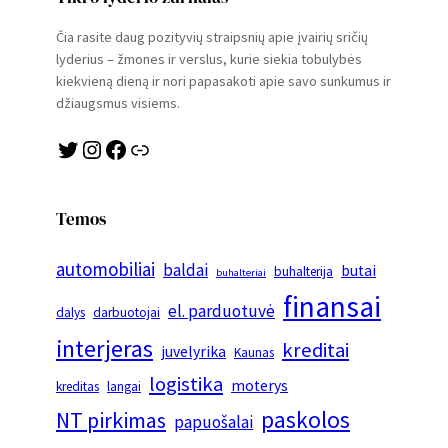
Čia rasite daug pozityvių straipsnių apie įvairių sričių
lyderius – žmones ir verslus, kurie siekia tobulybės
kiekvieną dieną ir nori papasakoti apie savo sunkumus ir
džiaugsmus visiems.
Twitter
Instagram
Facebook
Link
Temos
automobiliai
baldai
butai
buhalterija
buhalteriai
finansai
el. parduotuvė
dalys
darbuotojai
interjeras
kreditai
juvelyrika
Kaunas
logistika
moterys
kreditas
langai
paskolos
NT pirkimas
papuošalai