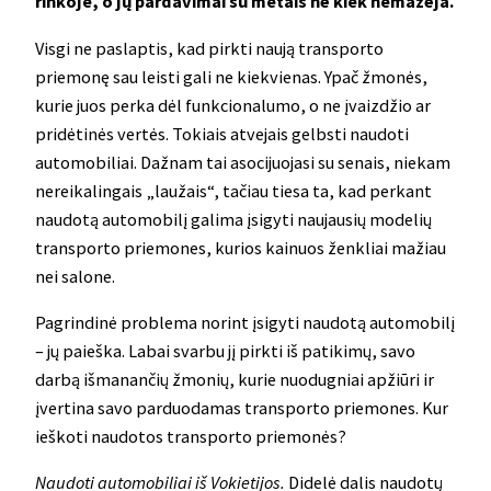
rinkoje, o jų pardavimai su metais nė kiek nemažėja.
Visgi ne paslaptis, kad pirkti naują transporto
priemonę sau leisti gali ne kiekvienas. Ypač žmonės,
kurie juos perka dėl funkcionalumo, o ne įvaizdžio ar
pridėtinės vertės. Tokiais atvejais gelbsti naudoti
automobiliai. Dažnam tai asocijuojasi su senais, niekam
nereikalingais „laužais“, tačiau tiesa ta, kad perkant
naudotą automobilį galima įsigyti naujausių modelių
transporto priemones, kurios kainuos ženkliai mažiau
nei salone.
Pagrindinė problema norint įsigyti naudotą automobilį
– jų paieška. Labai svarbu jį pirkti iš patikimų, savo
darbą išmanančių žmonių, kurie nuodugniai apžiūri ir
įvertina savo parduodamas transporto priemones. Kur
ieškoti naudotos transporto priemonės?
Naudoti automobiliai iš Vokietijos.
Didelė dalis naudotų