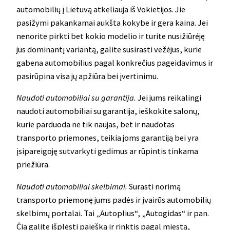
automobilių į Lietuvą atkeliauja iš Vokietijos. Jie
pasižymi pakankamai aukšta kokybe ir gera kaina. Jei
nenorite pirkti bet kokio modelio ir turite nusižiūrėję
jus dominantį variantą, galite susirasti vežėjus, kurie
gabena automobilius pagal konkrečius pageidavimus ir
pasirūpina visa jų apžiūra bei įvertinimu.
Naudoti automobiliai su garantija.
Jei jums reikalingi
naudoti automobiliai su garantija, ieškokite salonų,
kurie parduoda ne tik naujas, bet ir naudotas
transporto priemones, teikia joms garantiją bei yra
įsipareigoję sutvarkyti gedimus ar rūpintis tinkama
priežiūra.
Naudoti automobiliai skelbimai.
Surasti norimą
transporto priemonę jums padės ir įvairūs automobilių
skelbimų portalai. Tai „Autoplius“, „Autogidas“ ir pan.
Čia galite išplėsti paiešką ir rinktis pagal miestą,