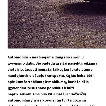
Automobilis – neatsiejama daugelio žmonių
gyvenimo dalis. Jie padeda greitai pasiekti reikiamą
vietą ir sutaupyti nemažai laiko, kurį praleistume
naudojantis viešuoju transportu. Ką jau bekalbėti
apie komfortabilumą ir mobilumą, kuris leidžia
įgyvendinti visus savo poreikius ir būti
nepriklausomiems nuo kitų. Dėl šių priežasčių
automobiliai yra išsikovoję itin tvirtą poziciją