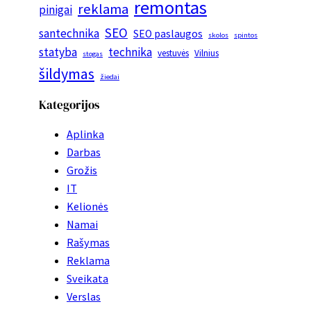
remontas
reklama
pinigai
SEO
santechnika
SEO paslaugos
skolos
spintos
statyba
technika
vestuvės
Vilnius
stogas
šildymas
žiedai
Kategorijos
Aplinka
Darbas
Grožis
IT
Kelionės
Namai
Rašymas
Reklama
Sveikata
Verslas