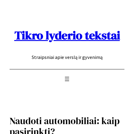
Eiti
prie
turinio
Tikro lyderio tekstai
Straipsniai apie verslą ir gyvenimą
Naudoti automobiliai: kaip
pasirinkti?