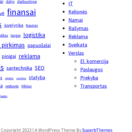
ai
dalys
darbuotojai
IT
finansai
Kelionės
vė
Namai
s
juvelyrika
Kaunas
Rašymas
logistika
editas
langai
Reklama
 pirkimas
Sveikata
papuošalai
Verslas
reklama
pinigai
El. komercija
s
SEO
santechnika
Paslaugos
statyba
Prekyba
os
skolos
spintos
ka
Transportas
vestuvės
Vilnius
žiedai
Copyright 2023 | A WordPress Theme By
SuperbThemes