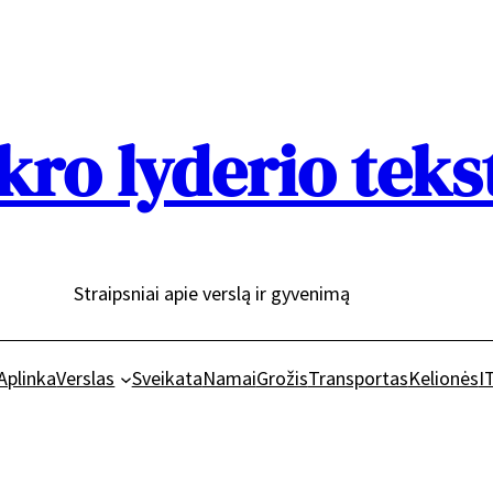
kro lyderio teks
Straipsniai apie verslą ir gyvenimą
Aplinka
Verslas
Sveikata
Namai
Grožis
Transportas
Kelionės
I