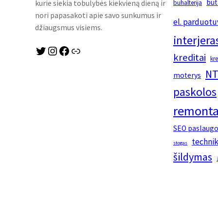
but
kurie siekia tobulybės kiekvieną dieną ir
buhalterija
nori papasakoti apie savo sunkumus ir
el. parduotu
džiaugsmus visiems.
interjera
Twitter
Instagram
Facebook
Link
kreditai
kr
NT
moterys
paskolos
remonta
SEO paslaug
techni
stogas
šildymas