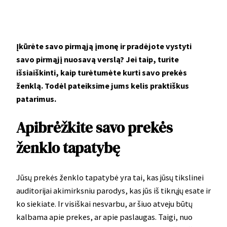
Įkūrėte savo pirmąją įmonę ir pradėjote vystyti
savo pirmąjį nuosavą verslą? Jei taip, turite
išsiaiškinti, kaip turėtumėte kurti savo prekės
ženklą. Todėl pateiksime jums kelis praktiškus
patarimus.
Apibrėžkite savo prekės
ženklo tapatybę
Jūsų prekės ženklo tapatybė yra tai, kas jūsų tikslinei
auditorijai akimirksniu parodys, kas jūs iš tikrųjų esate ir
ko siekiate. Ir visiškai nesvarbu, ar šiuo atveju būtų
kalbama apie prekes, ar apie paslaugas. Taigi, nuo