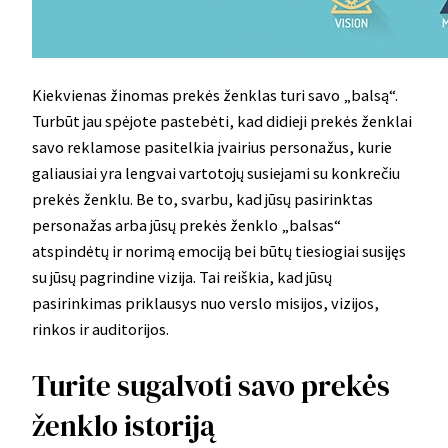
Kiekvienas žinomas prekės ženklas turi savo „balsą“.
Turbūt jau spėjote pastebėti, kad didieji prekės ženklai
savo reklamose pasitelkia įvairius personažus, kurie
galiausiai yra lengvai vartotojų susiejami su konkrečiu
prekės ženklu. Be to, svarbu, kad jūsų pasirinktas
personažas arba jūsų prekės ženklo „balsas“
atspindėtų ir norimą emociją bei būtų tiesiogiai susijęs
su jūsų pagrindine vizija. Tai reiškia, kad jūsų
pasirinkimas priklausys nuo verslo misijos, vizijos,
rinkos ir auditorijos.
Turite sugalvoti savo prekės
ženklo istoriją