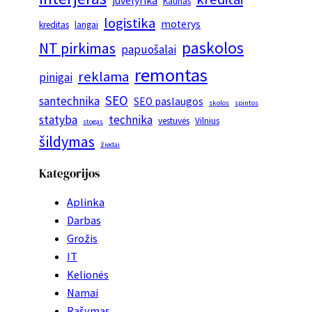
juvelyrika
Kaunas
logistika
moterys
kreditas
langai
paskolos
NT pirkimas
papuošalai
remontas
reklama
pinigai
SEO
santechnika
SEO paslaugos
skolos
spintos
statyba
technika
vestuvės
Vilnius
stogas
šildymas
žiedai
Kategorijos
Aplinka
Darbas
Grožis
IT
Kelionės
Namai
Rašymas