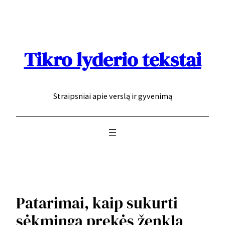
Eiti
prie
turinio
Tikro lyderio tekstai
Straipsniai apie verslą ir gyvenimą
Patarimai, kaip sukurti
sėkmingą prekės ženklą