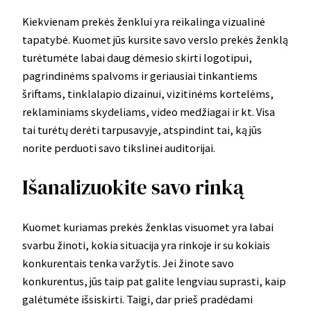
Kiekvienam prekės ženklui yra reikalinga vizualinė
tapatybė. Kuomet jūs kursite savo verslo prekės ženklą
turėtumėte labai daug dėmesio skirti logotipui,
pagrindinėms spalvoms ir geriausiai tinkantiems
šriftams, tinklalapio dizainui, vizitinėms kortelėms,
reklaminiams skydeliams, video medžiagai ir kt. Visa
tai turėtų derėti tarpusavyje, atspindint tai, ką jūs
norite perduoti savo tikslinei auditorijai.
Išanalizuokite savo rinką
Kuomet kuriamas prekės ženklas visuomet yra labai
svarbu žinoti, kokia situacija yra rinkoje ir su kokiais
konkurentais tenka varžytis. Jei žinote savo
konkurentus, jūs taip pat galite lengviau suprasti, kaip
galėtumėte išsiskirti. Taigi, dar prieš pradėdami