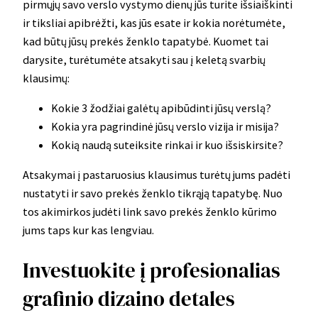
pirmųjų savo verslo vystymo dienų jūs turite išsiaiškinti
ir tiksliai apibrėžti, kas jūs esate ir kokia norėtumėte,
kad būtų jūsų prekės ženklo tapatybė. Kuomet tai
darysite, turėtumėte atsakyti sau į keletą svarbių
klausimų:
Kokie 3 žodžiai galėtų apibūdinti jūsų verslą?
Kokia yra pagrindinė jūsų verslo vizija ir misija?
Kokią naudą suteiksite rinkai ir kuo išsiskirsite?
Atsakymai į pastaruosius klausimus turėtų jums padėti
nustatyti ir savo prekės ženklo tikrąją tapatybę. Nuo
tos akimirkos judėti link savo prekės ženklo kūrimo
jums taps kur kas lengviau.
Investuokite į profesionalias
grafinio dizaino detales