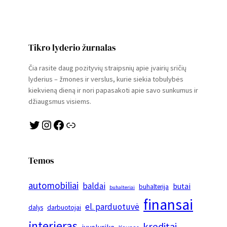
Tikro lyderio žurnalas
Čia rasite daug pozityvių straipsnių apie įvairių sričių
lyderius – žmones ir verslus, kurie siekia tobulybės
kiekvieną dieną ir nori papasakoti apie savo sunkumus ir
džiaugsmus visiems.
Twitter
Instagram
Facebook
Link
Temos
automobiliai
baldai
butai
buhalterija
buhalteriai
finansai
el. parduotuvė
dalys
darbuotojai
interjeras
kreditai