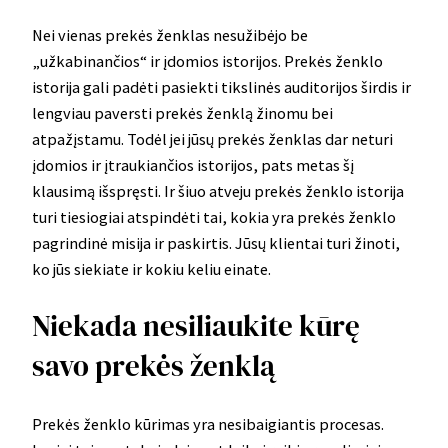
Nei vienas prekės ženklas nesužibėjo be
„užkabinančios“ ir įdomios istorijos. Prekės ženklo
istorija gali padėti pasiekti tikslinės auditorijos širdis ir
lengviau paversti prekės ženklą žinomu bei
atpažįstamu. Todėl jei jūsų prekės ženklas dar neturi
įdomios ir įtraukiančios istorijos, pats metas šį
klausimą išspręsti. Ir šiuo atveju prekės ženklo istorija
turi tiesiogiai atspindėti tai, kokia yra prekės ženklo
pagrindinė misija ir paskirtis. Jūsų klientai turi žinoti,
ko jūs siekiate ir kokiu keliu einate.
Niekada nesiliaukite kūrę
savo prekės ženklą
Prekės ženklo kūrimas yra nesibaigiantis procesas.