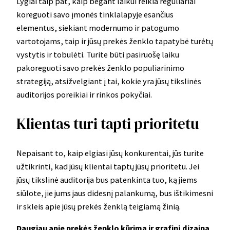
Lygiai taip pat, kaip bėgant laikui reikia reguliariai
koreguoti savo įmonės tinklalapyje esančius
elementus, siekiant modernumo ir patogumo
vartotojams, taip ir jūsų prekės ženklo tapatybė turėtų
vystytis ir tobulėti. Turite būti pasiruošę laiku
pakoreguoti savo prekės ženklo populiarinimo
strategiją, atsižvelgiant į tai, kokie yra jūsų tikslinės
auditorijos poreikiai ir rinkos pokyčiai.
Klientas turi tapti prioritetu
Nepaisant to, kaip elgiasi jūsų konkurentai, jūs turite
užtikrinti, kad jūsų klientai taptų jūsų prioritetu. Jei
jūsų tikslinė auditorija bus patenkinta tuo, ką jiems
siūlote, jie jums jaus didesnį palankumą, bus ištikimesni
ir skleis apie jūsų prekės ženklą teigiamą žinią.
Daugiau apie prekės ženklo kūrimą ir grafinį dizainą