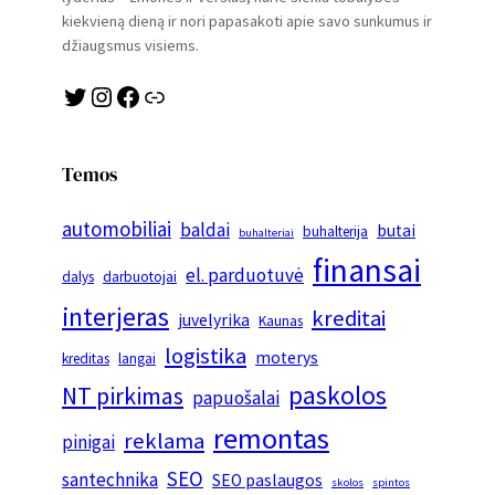
kiekvieną dieną ir nori papasakoti apie savo sunkumus ir
džiaugsmus visiems.
Twitter
Instagram
Facebook
Link
Temos
automobiliai
baldai
butai
buhalterija
buhalteriai
finansai
el. parduotuvė
dalys
darbuotojai
interjeras
kreditai
juvelyrika
Kaunas
logistika
moterys
kreditas
langai
paskolos
NT pirkimas
papuošalai
remontas
reklama
pinigai
SEO
santechnika
SEO paslaugos
skolos
spintos