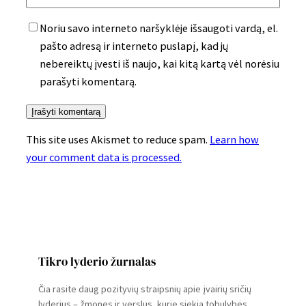
Noriu savo interneto naršyklėje išsaugoti vardą, el.
pašto adresą ir interneto puslapį, kad jų
nebereiktų įvesti iš naujo, kai kitą kartą vėl norėsiu
parašyti komentarą.
This site uses Akismet to reduce spam.
Learn how
your comment data is processed.
Tikro lyderio žurnalas
Čia rasite daug pozityvių straipsnių apie įvairių sričių
lyderius – žmones ir verslus, kurie siekia tobulybės