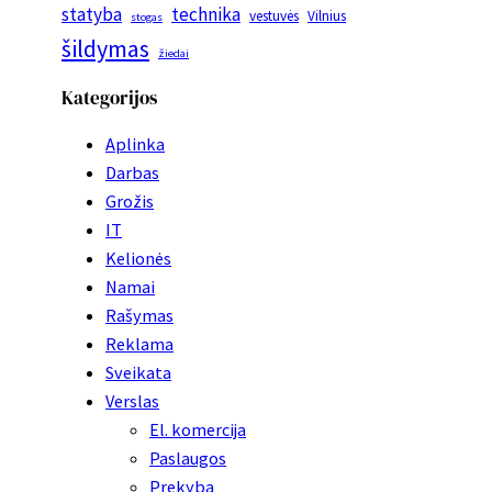
statyba
technika
vestuvės
Vilnius
stogas
šildymas
žiedai
Kategorijos
Aplinka
Darbas
Grožis
IT
Kelionės
Namai
Rašymas
Reklama
Sveikata
Verslas
El. komercija
Paslaugos
Prekyba