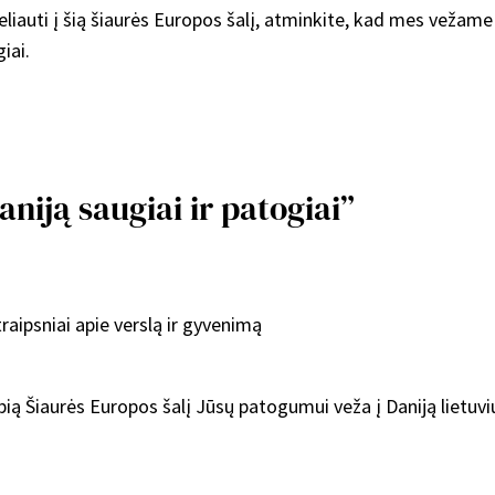
liauti į šią šiaurės Europos šalį, atminkite, kad mes vežame 
iai.
niją saugiai ir patogiai”
traipsniai apie verslą ir gyvenimą
ią Šiaurės Europos šalį Jūsų patogumui veža į Daniją lietuv