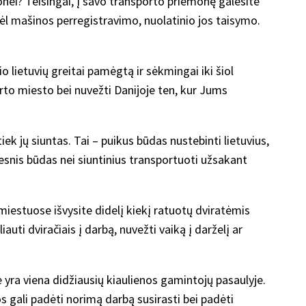
ionei? Teisingai, į savo transporto priemonę galėsite
 dėl mašinos perregistravimo, nuolatinio jos taisymo.
o lietuvių greitai pamėgtą ir sėkmingai iki šiol
rto miesto bei nuvežti Danijoje ten, kur Jums
ek jų siuntas. Tai – puikus būdas nustebinti lietuvius,
igesnis būdas nei siuntinius transportuoti užsakant
e miestuose išvysite didelį kiekį ratuotų dviratėmis
ti dviračiais į darbą, nuvežti vaiką į darželį ar
ė yra viena didžiausių kiaulienos gamintojų pasaulyje.
 gali padėti norimą darbą susirasti bei padėti