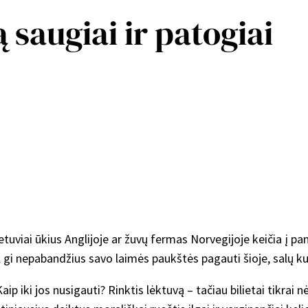
 saugiai ir patogiai
ietuviai ūkius Anglijoje ar žuvų fermas Norvegijoje keičia į p
l gi nepabandžius savo laimės paukštės pagauti šioje, salų ku
iki jos nusigauti? Rinktis lėktuvą – tačiau bilietai tikrai nėr