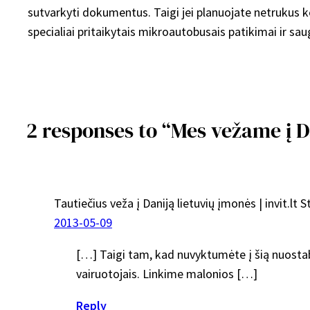
sutvarkyti dokumentus. Taigi jei planuojate netrukus ke
specialiai pritaikytais mikroautobusais patikimai ir saug
2 responses to “Mes vežame į Da
Tautiečius veža į Daniją lietuvių įmonės | invit.lt S
2013-05-09
[…] Taigi tam, kad nuvyktumėte į šią nuostab
vairuotojais. Linkime malonios […]
Reply