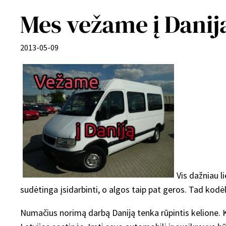
Mes vežame į Daniją
2013-05-09
Vis dažniau l
sudėtinga įsidarbinti, o algos taip pat geros. Tad kodė
Numačius norimą darbą Daniją tenka rūpintis kelione. Kaip 