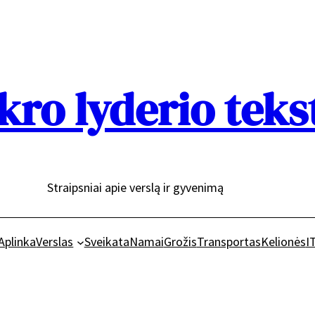
kro lyderio teks
Straipsniai apie verslą ir gyvenimą
Aplinka
Verslas
Sveikata
Namai
Grožis
Transportas
Kelionės
I