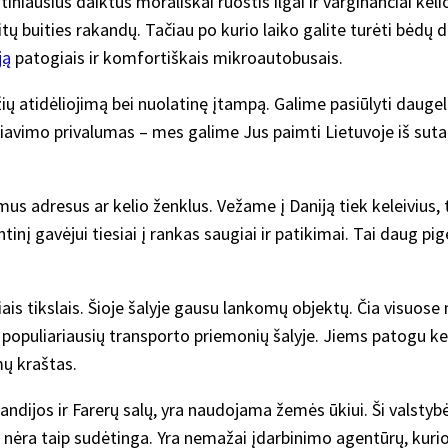
tiniausius daiktus morališkai ruoštis ilgai ir varginančiai kel
itų buities rakandų. Tačiau po kurio laiko galite turėti bėdų
ją
patogiais ir komfortiškais mikroautobusais.
ių atidėliojimą bei nuolatinę įtampą. Galime pasiūlyti daugeli
liavimo privalumas – mes galime Jus paimti Lietuvoje iš suta
us adresus ar kelio ženklus. Vežame į Daniją tiek keleivius, ti
ntinį gavėjui tiesiai į rankas saugiai ir patikimai. Tai daug p
iniais tikslais. Šioje šalyje gausu lankomų objektų. Čia visuos
opuliariausių transporto priemonių šalyje. Jiems patogu keliau
mų kraštas.
landijos ir Farerų salų, yra naudojama žemės ūkiui. Ši valstyb
nėra taip sudėtinga. Yra nemažai įdarbinimo agentūrų, kurios