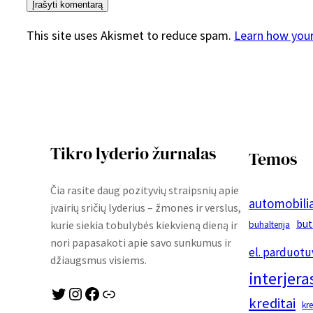
This site uses Akismet to reduce spam.
Learn how you
Tikro lyderio žurnalas
Temos
Čia rasite daug pozityvių straipsnių apie
automobilia
įvairių sričių lyderius – žmones ir verslus,
but
kurie siekia tobulybės kiekvieną dieną ir
buhalterija
nori papasakoti apie savo sunkumus ir
el. parduotu
džiaugsmus visiems.
interjera
Twitter
Instagram
Facebook
Link
kreditai
kr