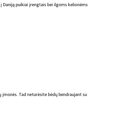
į Daniją puikiai įrengtais bei ilgoms kelionėms
ių įmonės. Tad neturėsite bėdų bendraujant su