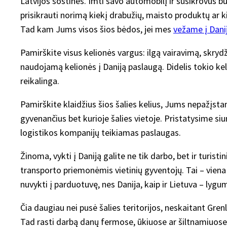
Latvijos sostinės. Imti savo automobilį ir susikrovus bū
prisikrauti norimą kiekį drabužių, maisto produktų ar k
Tad kam Jums visos šios bėdos, jei mes
vežame į Dani
Pamirškite visus kelionės vargus: ilgą vairavimą, skrydž
naudojamą kelionės į Daniją paslaugą. Didelis tokio ke
reikalinga.
Pamirškite klaidžius šios šalies kelius, Jums nepažįstam
gyvenančius bet kurioje šalies vietoje. Pristatysime siu
logistikos kompanijų teikiamas paslaugas.
Žinoma, vykti į Daniją galite ne tik darbo, bet ir turist
transporto priemonėmis vietinių gyventojų. Tai – viena p
nuvykti į parduotuvę, nes Danija, kaip ir Lietuva – lygu
Čia daugiau nei pusė šalies teritorijos, neskaitant Gren
Tad rasti darbą danų fermose, ūkiuose ar šiltnamiuose 