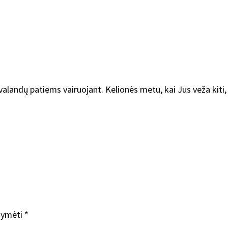
valandų patiems vairuojant. Kelionės metu, kai Jus veža kiti, g
ažymėti
*