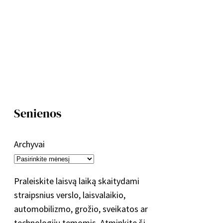
Senienos
Archyvai
Praleiskite laisvą laiką skaitydami
straipsnius verslo, laisvalaikio,
automobilizmo, grožio, sveikatos ar
technologijų temomis. Atminkite šį