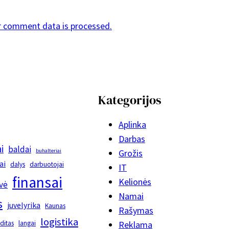
r comment data is processed.
Kategorijos
Aplinka
Darbas
i
baldai
buhalteriai
Grožis
ai
dalys
darbuotojai
IT
finansai
Kelionės
vė
Namai
s
juvelyrika
Kaunas
Rašymas
logistika
editas
langai
Reklama