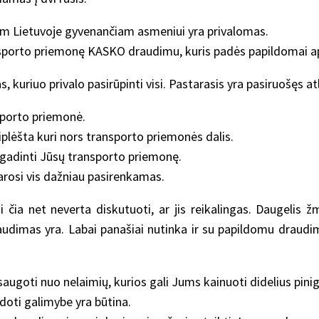
am Lietuvoje gyvenančiam asmeniui yra privalomas.
ansporto priemonę KASKO draudimu, kuris padės papildomai a
uriuo privalo pasirūpinti visi. Pastarasis yra pasiruošęs atly
sporto priemonė.
lėšta kuri nors transporto priemonės dalis.
ugadinti Jūsų transporto priemonę.
arosi vis dažniau pasirenkamas.
 čia net neverta diskutuoti, ar jis reikalingas. Daugelis ž
raudimas yra. Labai panašiai nutinka ir su papildomu draudim
ugoti nuo nelaimių, kurios gali Jums kainuoti didelius pinig
doti galimybe yra būtina.