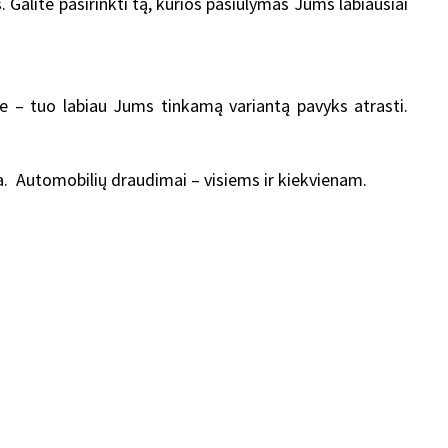
Galite pasirinkti tą, kurios pasiūlymas Jums labiausiai
te – tuo labiau Jums tinkamą variantą pavyks atrasti.
a. Automobilių draudimai – visiems ir kiekvienam.