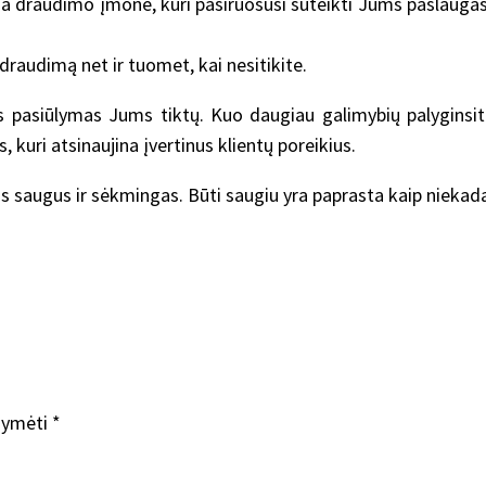
na draudimo įmonė, kuri pasiruošusi suteikti Jums paslaugas. 
draudimą net ir tuomet, kai nesitikite.
ios pasiūlymas Jums tiktų. Kuo daugiau galimybių palyginsi
 kuri atsinaujina įvertinus klientų poreikius.
s saugus ir sėkmingas. Būti saugiu yra paprasta kaip niekad
ažymėti
*