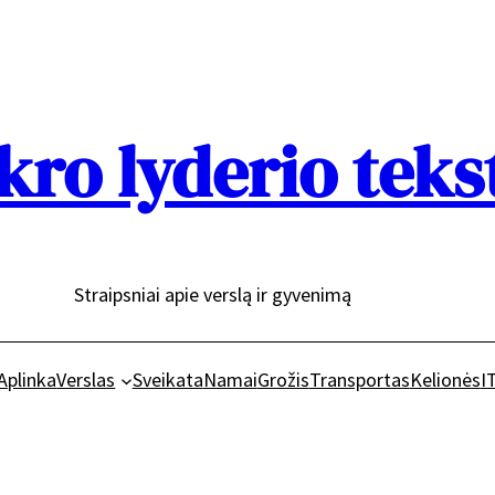
kro lyderio teks
Straipsniai apie verslą ir gyvenimą
Aplinka
Verslas
Sveikata
Namai
Grožis
Transportas
Kelionės
I