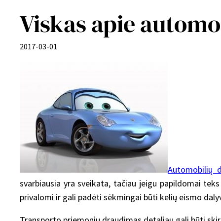
Viskas apie automo
2017-03-01
Automobilių 
svarbiausia yra sveikata, tačiau jeigu papildomai tek
privalomi ir gali padėti sėkmingai būti kelių eismo dalyv
Transporto priemonių draudimas detaliau gali būti skiri