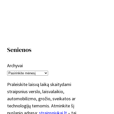
Senienos
Archyvai
Praleiskite laisvą laiką skaitydami
straipsnius verslo, laisvalaikio,
automobilizmo, grožio, sveikatos ar
technologijų temomis. Atminkite šį
puslapio adresą:
straipsniukai.lt
– tai