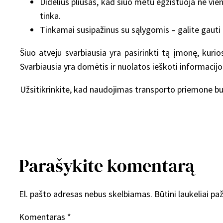
Didelius pliusas, kad šiuo metu egzistuoja ne vie
tinka.
Tinkamai susipažinus su sąlygomis – galite gauti 
Šiuo atveju svarbiausia yra pasirinkti tą įmonę, kur
Svarbiausia yra domėtis ir nuolatos ieškoti informacijos,
Užsitikrinkite, kad naudojimas transporto priemone bu
Parašykite komentarą
El. pašto adresas nebus skelbiamas.
Būtini laukeliai p
Komentaras
*