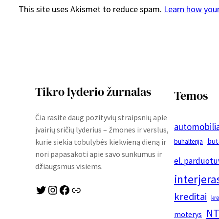
This site uses Akismet to reduce spam.
Learn how you
Tikro lyderio žurnalas
Temos
Čia rasite daug pozityvių straipsnių apie
automobilia
įvairių sričių lyderius – žmones ir verslus,
but
kurie siekia tobulybės kiekvieną dieną ir
buhalterija
nori papasakoti apie savo sunkumus ir
el. parduotu
džiaugsmus visiems.
interjera
Twitter
Instagram
Facebook
Link
kreditai
kr
NT
moterys