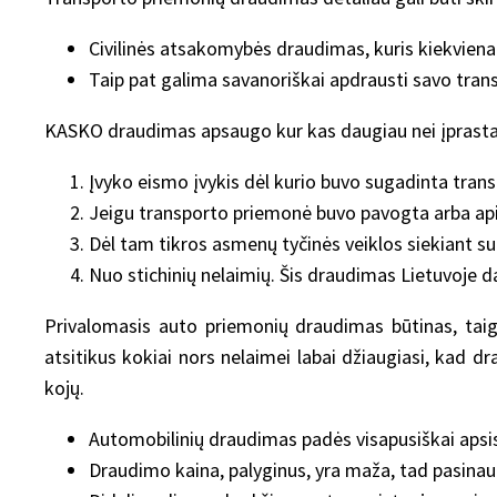
Civilinės atsakomybės draudimas, kuris kiekvien
Taip pat galima savanoriškai apdrausti savo tr
KASKO draudimas apsaugo kur kas daugiau nei įprastas, k
Įvyko eismo įvykis dėl kurio buvo sugadinta tran
Jeigu transporto priemonė buvo pavogta arba apip
Dėl tam tikros asmenų tyčinės veiklos siekiant s
Nuo stichinių nelaimių. Šis draudimas Lietuvoje d
Privalomasis auto priemonių draudimas būtinas, taigi
atsitikus kokiai nors nelaimei labai džiaugiasi, kad d
kojų.
Automobilinių draudimas padės visapusiškai apsisa
Draudimo kaina, palyginus, yra maža, tad pasinau