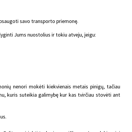
psaugoti savo transporto priemonę.
ginti Jums nuostolius ir tokiu atveju, jeigu:
monių nenori mokėti kiekvienais metais pinigų, tačiau
u, kuris suteikia galimybę kur kas tvirčiau stovėti ant
us.