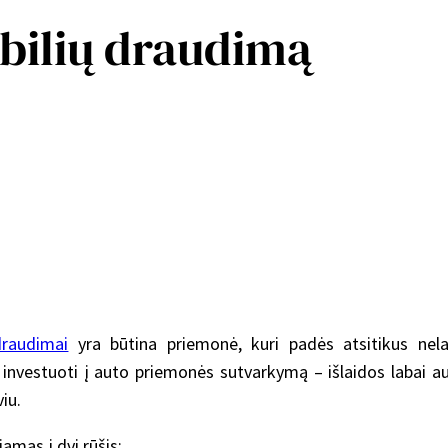
bilių draudimą
draudimai
yra būtina priemonė, kuri padės atsitikus nela
s investuoti į auto priemonės sutvarkymą – išlaidos labai 
iu.
amas į dvi rūšis: