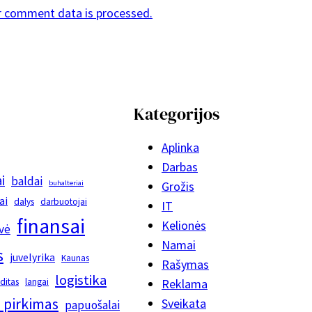
r comment data is processed.
Kategorijos
Aplinka
Darbas
i
baldai
buhalteriai
Grožis
ai
dalys
darbuotojai
IT
finansai
Kelionės
vė
Namai
s
juvelyrika
Kaunas
Rašymas
logistika
editas
langai
Reklama
 pirkimas
Sveikata
papuošalai