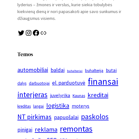
lyderius – žmones ir verslus, kurie siekia tobulybės
kiekvieną dieną ir nori papasakoti apie savo sunkumus ir
džiaugsmus visiems.
Twitter
Instagram
Facebook
Link
Temos
automobiliai
baldai
butai
buhalterija
buhalteriai
finansai
el. parduotuvė
dalys
darbuotojai
interjeras
kreditai
juvelyrika
Kaunas
logistika
moterys
kreditas
langai
paskolos
NT pirkimas
papuošalai
remontas
reklama
pinigai