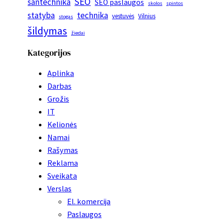
SEO
santechnika
SEO paslaugos
skolos
spintos
statyba
technika
vestuvės
Vilnius
stogas
šildymas
žiedai
Kategorijos
Aplinka
Darbas
Grožis
IT
Kelionės
Namai
Rašymas
Reklama
Sveikata
Verslas
El. komercija
Paslaugos