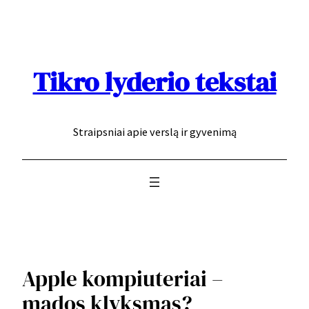
Eiti
prie
turinio
Tikro lyderio tekstai
Straipsniai apie verslą ir gyvenimą
Apple kompiuteriai –
mados klyksmas?