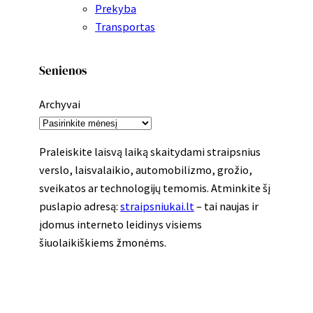
Prekyba
Transportas
Senienos
Archyvai
Praleiskite laisvą laiką skaitydami straipsnius
verslo, laisvalaikio, automobilizmo, grožio,
sveikatos ar technologijų temomis. Atminkite šį
puslapio adresą:
straipsniukai.lt
– tai naujas ir
įdomus interneto leidinys visiems
šiuolaikiškiems žmonėms.