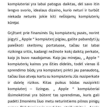
kompiuteriai yra labai patogus daiktas, dėl savo itin
lengvo svorio, idealaus dizaino, kurio neturi ir turbūt
niekada neturės jokie kiti nešiojamų kompiuterių
kūrėjai.
Grįžtant prie finansinės šių kompiuterių pusės, norint
įsigyti „ Apple “ kompiuterį pigiau, galite pabandyti jų
paieškoti skelbimų portaluose, tačiau tai labai
rizikinga sritis, kadangi nežinote kokį daiktą perkate,
kaip jis buvo naudojamas. Kaip jau minėjau, „ Apple “
kompiuterių kainos yra išties didelės, todėl vienas iš
sprendimo būdų yra kompiuterį pirkti jau panaudotą,
tačiau šiuo atveju kartu su kompiuteriu Jūs nusiperkate
ir dalelę rizikos. Kitas puikus būdas nusipirkti
kompiuterį – lizingas. „ Apple “ kompiuteriai
išsimokėtinai yra būtent tas sprendimas, kuris gali
padėti žmonėms šiuo metu neturintiems pilnos pinigų