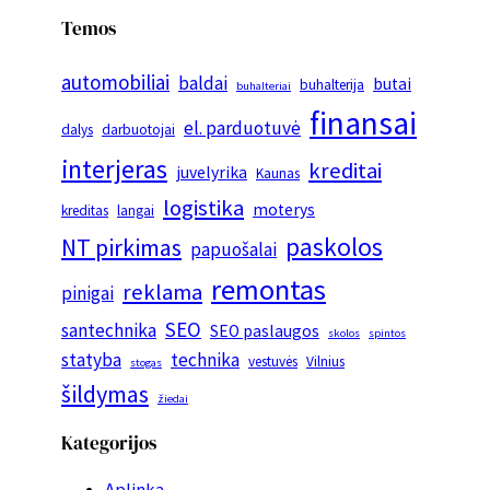
Temos
automobiliai
baldai
butai
buhalterija
buhalteriai
finansai
el. parduotuvė
dalys
darbuotojai
interjeras
kreditai
juvelyrika
Kaunas
logistika
moterys
kreditas
langai
paskolos
NT pirkimas
papuošalai
remontas
reklama
pinigai
SEO
santechnika
SEO paslaugos
skolos
spintos
statyba
technika
vestuvės
Vilnius
stogas
šildymas
žiedai
Kategorijos
Aplinka