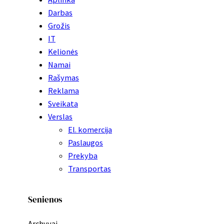
Darbas
Grožis
IT
Kelionės
Namai
Rašymas
Reklama
Sveikata
Verslas
El. komercija
Paslaugos
Prekyba
Transportas
Senienos
Archyvai