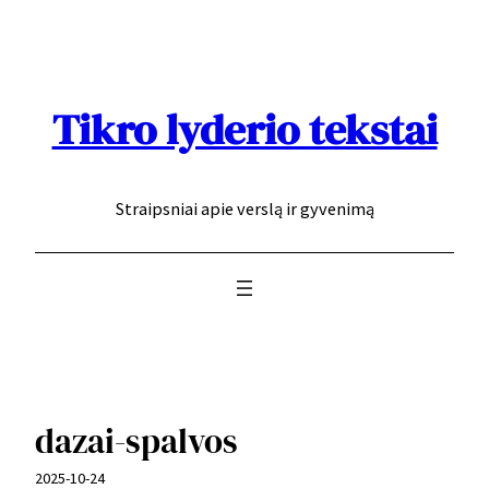
Eiti
prie
turinio
Tikro lyderio tekstai
Straipsniai apie verslą ir gyvenimą
dazai-spalvos
2025-10-24