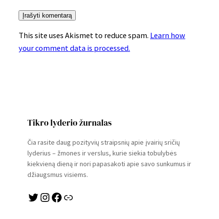
This site uses Akismet to reduce spam.
Learn how
your comment data is processed.
Tikro lyderio žurnalas
Čia rasite daug pozityvių straipsnių apie įvairių sričių
lyderius – žmones ir verslus, kurie siekia tobulybės
kiekvieną dieną ir nori papasakoti apie savo sunkumus ir
džiaugsmus visiems.
Twitter
Instagram
Facebook
Link