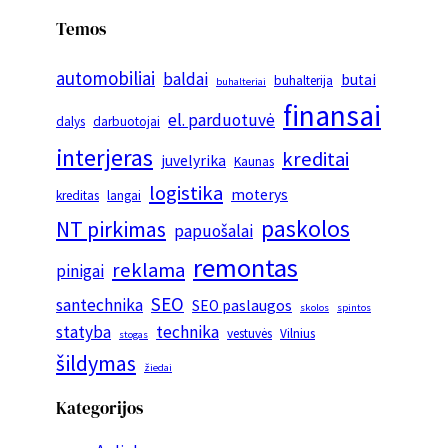
Temos
automobiliai
baldai
butai
buhalterija
buhalteriai
finansai
el. parduotuvė
dalys
darbuotojai
interjeras
kreditai
juvelyrika
Kaunas
logistika
moterys
kreditas
langai
paskolos
NT pirkimas
papuošalai
remontas
reklama
pinigai
SEO
santechnika
SEO paslaugos
skolos
spintos
statyba
technika
vestuvės
Vilnius
stogas
šildymas
žiedai
Kategorijos