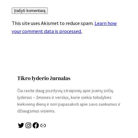
This site uses Akismet to reduce spam.
Learn how
your comment data is processed.
Tikro lyderio žurnalas
Čia rasite daug pozityvių straipsnių apie įvairių sričių
lyderius – žmones ir verslus, kurie siekia tobulybės
kiekvieną dieną ir nori papasakoti apie savo sunkumus ir
džiaugsmus visiems.
Twitter
Instagram
Facebook
Link