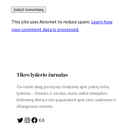
This site uses Akismet to reduce spam.
Learn how
your comment data is processed.
Tikro lyderio žurnalas
Čia rasite daug pozityvių straipsnių apie įvairių sričių
lyderius – žmones ir verslus, kurie siekia tobulybės
kiekvieną dieną ir nori papasakoti apie savo sunkumus ir
džiaugsmus visiems.
Twitter
Instagram
Facebook
Link