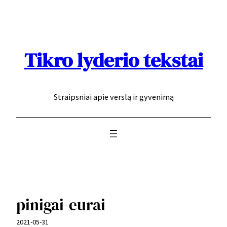
Eiti
prie
turinio
Tikro lyderio tekstai
Straipsniai apie verslą ir gyvenimą
pinigai-eurai
2021-05-31