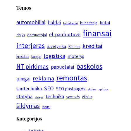
Temos
automobiliai
baldai
butai
buhalterija
buhalteriai
finansai
el. parduotuvė
dalys
darbuotojai
interjeras
kreditai
juvelyrika
Kaunas
logistika
moterys
kreditas
langai
paskolos
NT pirkimas
papuošalai
remontas
reklama
pinigai
SEO
santechnika
SEO paslaugos
skolos
spintos
statyba
technika
vestuvės
Vilnius
stogas
šildymas
žiedai
Kategorijos
Aplinka