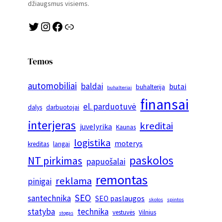
džiaugsmus visiems.
Twitter
Instagram
Facebook
Link
Temos
automobiliai
baldai
butai
buhalterija
buhalteriai
finansai
el. parduotuvė
dalys
darbuotojai
interjeras
kreditai
juvelyrika
Kaunas
logistika
moterys
kreditas
langai
paskolos
NT pirkimas
papuošalai
remontas
reklama
pinigai
SEO
santechnika
SEO paslaugos
skolos
spintos
statyba
technika
vestuvės
Vilnius
stogas