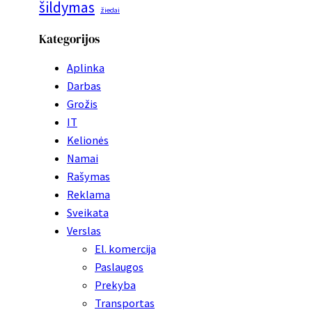
šildymas
žiedai
Kategorijos
Aplinka
Darbas
Grožis
IT
Kelionės
Namai
Rašymas
Reklama
Sveikata
Verslas
El. komercija
Paslaugos
Prekyba
Transportas