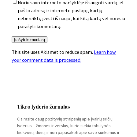
Noriu savo interneto naršyklėje išsaugoti vardą, el.
pašto adresą ir interneto puslapį, kad jų
nebereiktų įvesti iš naujo, kai kitą kartą vėl norėsiu
parašyti komentarą.
This site uses Akismet to reduce spam.
Learn how
your comment data is processed.
Tikro lyderio žurnalas
Čia rasite daug pozityvių straipsnių apie įvairių sričių
lyderius – žmones ir verslus, kurie siekia tobulybės
kiekvieną dieną ir nori papasakoti apie savo sunkumus ir